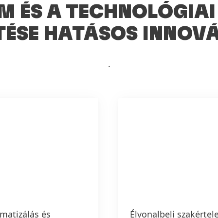
M ÉS A TECHNOLÓGIA
TÉSE HATÁSOS INNOV
.
matizálás és
Élvonalbeli szakérte