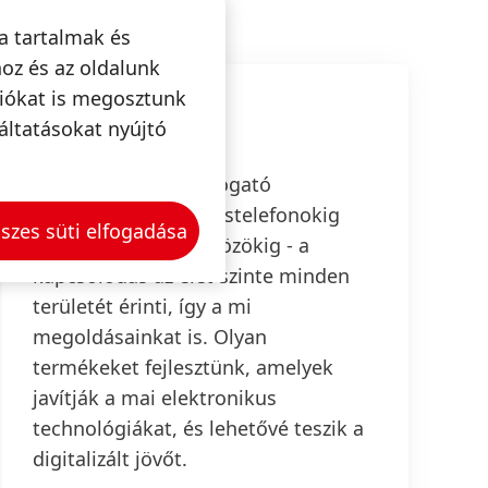
a tartalmak és
oz és az oldalunk
ciókat is megosztunk
Kapcsolódás
áltatásokat nyújtó
A fejlett vezetéstámogató
rendszerektől az okostelefonokig
szes süti elfogadása
vagy az otthoni eszközökig - a
kapcsolódás az élet szinte minden
területét érinti, így a mi
megoldásainkat is. Olyan
termékeket fejlesztünk, amelyek
javítják a mai elektronikus
technológiákat, és lehetővé teszik a
digitalizált jövőt.