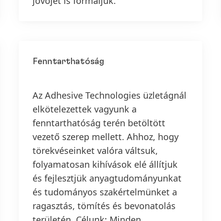
jövőjét is formáljuk.
Fenntarthatóság
Az Adhesive Technologies üzletágnál
elkötelezettek vagyunk a
fenntarthatóság terén betöltött
vezető szerep mellett. Ahhoz, hogy
törekvéseinket valóra váltsuk,
folyamatosan kihívások elé állítjuk
és fejlesztjük anyagtudományunkat
és tudományos szakértelmünket a
ragasztás, tömítés és bevonatolás
területén. Célunk: Minden