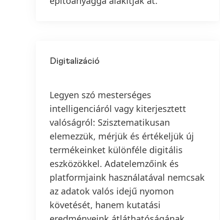
építőanyaggá alakítják át.
Digitalizáció
Legyen szó mesterséges
intelligenciáról vagy kiterjesztett
valóságról: Szisztematikusan
elemezzük, mérjük és értékeljük új
termékeinket különféle digitális
eszközökkel. Adatelemzőink és
platformjaink használatával nemcsak
az adatok valós idejű nyomon
követését, hanem kutatási
eredményeink átláthatóságának