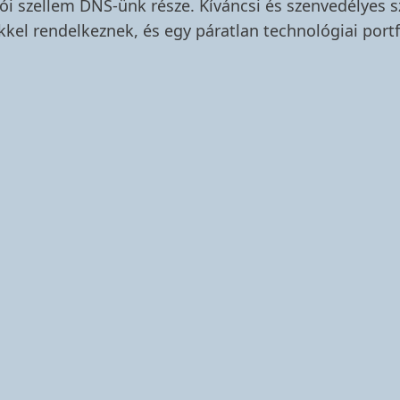
zói szellem DNS-ünk része. Kíváncsi és szenvedélyes 
kkel rendelkeznek, és egy páratlan technológiai port