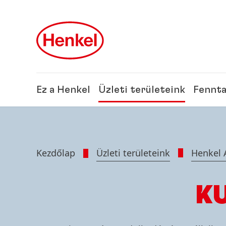
Skip to main content
Skip to footer
Ez a Henkel
Üzleti területeink
Fennta
Kezdőlap
Üzleti területeink
Henkel 
K