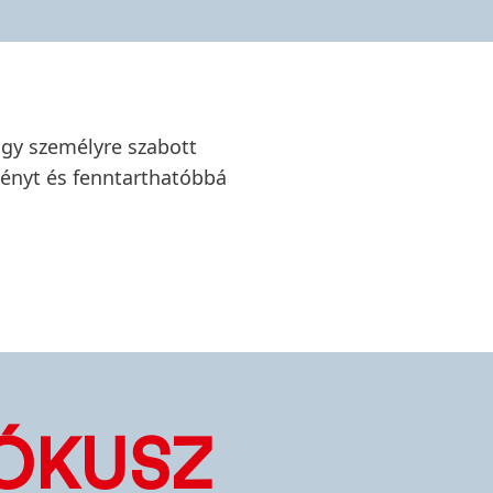
ogy személyre szabott
ményt és fenntarthatóbbá
FÓKUSZ