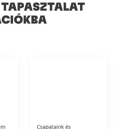
I TAPASZTALAT
ÁCIÓKBA
lem
Csapataink és
A