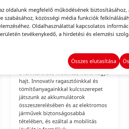
az oldalunk megfelelő működésének biztosításához, 
e szabásához, közösségi média funkciók felkínálásáh
elemzéséhez. Oldalhasználattal kapcsolatos informá
Mobilitás
erületén tevékenykedő, a hirdetési és elemzési szolg
Az e-mobilitás felgyorsult, melyet az
emberek éghajlatváltozással
Összes elutasítása
Ös
kapcsolatos növekvő tudatossága és
a fenntartható mobilitás iránti vágya
hajt. Innovatív ragasztóinkkal és
tömítőanyagainkkal kulcsszerepet
játszunk az akkumulátorok
összeszerelésében és az elektromos
járművek biztonságosabbá
tételében, és ezáltal a mobilitás