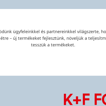
ünk ügyfeleinkkel és partnereinkkel világszerte, h
tre – új termékeket fejlesztünk, növeljük a teljesít
tesszük a termékeket.
K+F 