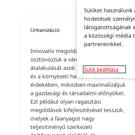
Sütiket használunk 
hirdetések személyr
látogatottságának 
Urbanizáció
a közösségi média t
partnereinkkel.
Innovatív megoldásainkkal
ösztönözzük a városi területek
átalakulását azok élhetőbbé tétele
Sütik beállítása
és a környezeti hatások csökkentése
érdekében, miközben maximalizáljuk
a gazdasági és társadalmi előnyöket.
Ezt például olyan ragasztási
megoldások kifejlesztésével tesszük,
melyek a faanyagot nagy
teljesítményű szerkezeti