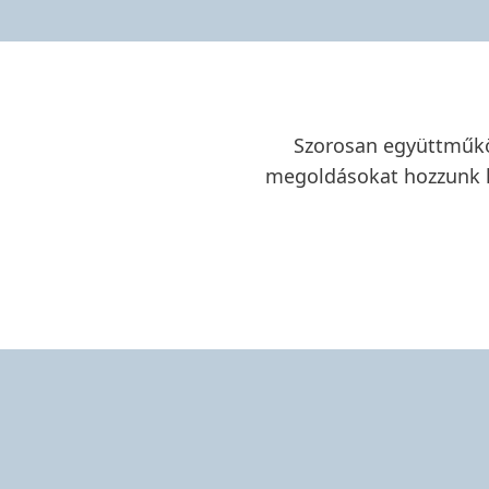
Szorosan együttműköd
megoldásokat hozzunk lé