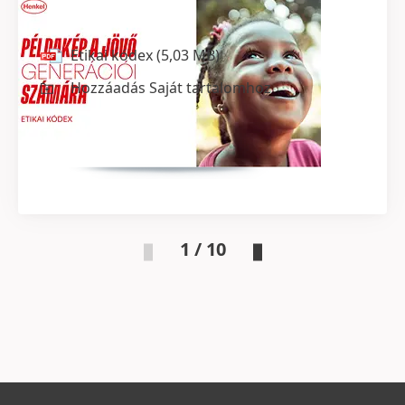
Etikai kódex
Etikai kódex
(5,03 MB)
Hozzáadás Saját tartalomhoz
1 / 10