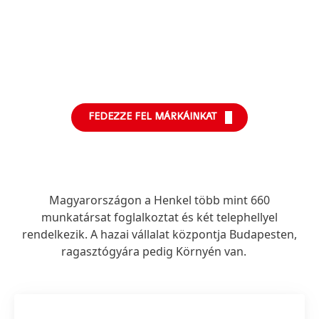
információk
információk
információk
További
További
információk
információk
FEDEZZE FEL MÁRKÁINKAT
Magyarországon a Henkel több mint 660
munkatársat foglalkoztat és két telephellyel
rendelkezik. A hazai vállalat központja Budapesten,
ragasztógyára pedig Környén van.