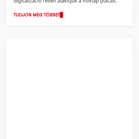
digitalizáció révén alakítjuk a holnap piacait.
TUDJON MEG TÖBBET