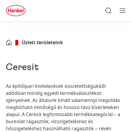
Skip to main content
Skip to footer
quick
search
Keresés
Men
Üzleti területeink
Ceresit
Az építőipari kivitelezések összetettségükből
adódóan mindig egyedi termékválasztékot
igényelnek. Az általunk kínált valamennyi megoldás
megbízható minőségű és hosszú távú kísérleteken
alapul. A Ceresit legfontosabb termékkategóriái – a
burkolat ragasztók, vízszigeteléshez és
hőszigeteléshez használható ragasztók – révén