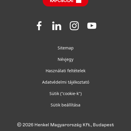
KAPCSOLAT
Join
Join
Join
Join
us
us
us
us
on
on
on
on
Facebook
LinkedIn
Instagram
YouTube
Sitemap
Névjegy
Használati feltételek
Adatvédelmi tájékoztató
Sütik
("cookie-k")
Sütik beállítása
© 2026 Henkel Magyarország Kft., Budapest