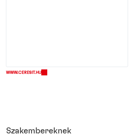
WWW.CERESIT.HU
Szakembereknek