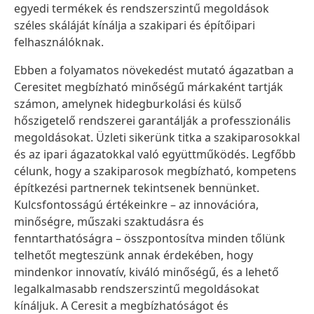
egyedi termékek és rendszerszintű megoldások
széles skáláját kínálja a szakipari és építőipari
felhasználóknak.
Ebben a folyamatos növekedést mutató ágazatban a
Ceresitet megbízható minőségű márkaként tartják
számon, amelynek hidegburkolási és külső
hőszigetelő rendszerei garantálják a professzionális
megoldásokat. Üzleti sikerünk titka a szakiparosokkal
és az ipari ágazatokkal való együttműködés. Legfőbb
célunk, hogy a szakiparosok megbízható, kompetens
építkezési partnernek tekintsenek bennünket.
Kulcsfontosságú értékeinkre – az innovációra,
minőségre, műszaki szaktudásra és
fenntarthatóságra – összpontosítva minden tőlünk
telhetőt megteszünk annak érdekében, hogy
mindenkor innovatív, kiváló minőségű, és a lehető
legalkalmasabb rendszerszintű megoldásokat
kínáljuk. A Ceresit a megbízhatóságot és