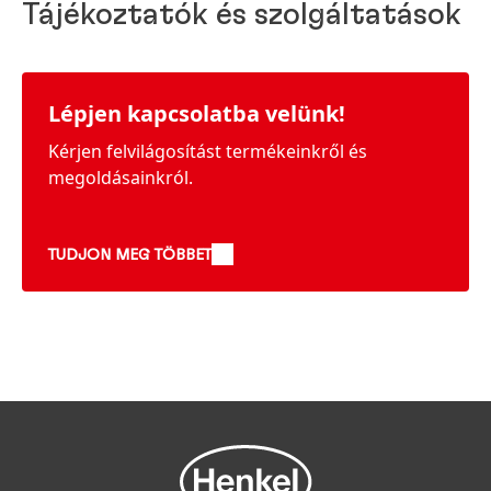
Tájékoztatók és szolgáltatások
Lépjen kapcsolatba velünk!
Kérjen felvilágosítást termékeinkről és
megoldásainkról.
TUDJON MEG TÖBBET