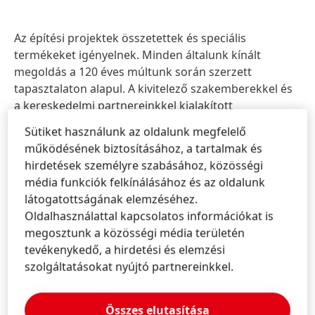
Az építési projektek összetettek és speciális
termékeket igényelnek. Minden általunk kínált
megoldás a 120 éves múltunk során szerzett
tapasztalaton alapul. A kivitelező szakemberekkel és
a kereskedelmi partnereinkkel kialakított
együttműködésünk jelenti a sikerünk alapját. Fő
Sütiket használunk az oldalunk megfelelő
célunk, hogy a szakemberek megbízható építőipari
működésének biztosításához, a tartalmak és
partnere legyünk. Alapvető értékeinkre – az
hirdetések személyre szabásához, közösségi
innovációra, fenntarthatóságra, műszaki
média funkciók felkínálásához és az oldalunk
szakértelemre és a minőségre – összpontosítva arra
látogatottságának elemzéséhez.
törekszünk, hogy az Ön igényeinek leginkább
Oldalhasználattal kapcsolatos információkat is
megfelelő megoldásokat kínáljunk. Célunk az is, hogy
megosztunk a közösségi média területén
fenntartható építési megoldásokat kínáljunk, melyek
tevékenykedő, a hirdetési és elemzési
biztonságosak a környezetre nézve, megbízhatók és
szolgáltatásokat nyújtó partnereinkkel.
az idő próbáját is kiállják.
A Ceresit úgy alakította ki termékkínálatát, hogy az
Összes elutasítása