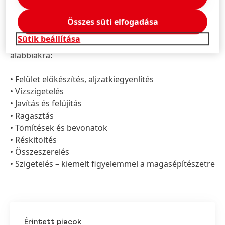
megfeleljen azoknak a szakiparosoknak,
építészeknek, kivitelezőknek és építtetőknek az
Összes süti elfogadása
elvárásaiknak, akik rendszeresen végeznek ilyen
Sütik beállítása
jellegű munkát, és megoldásokat igényelnek az
alábbiakra:
• Felület előkészítés, aljzatkiegyenlítés
• Vízszigetelés
• Javítás és felújítás
• Ragasztás
• Tömítések és bevonatok
• Réskitöltés
• Összeszerelés
• Szigetelés – kiemelt figyelemmel a magasépítészetre
Érintett piacok