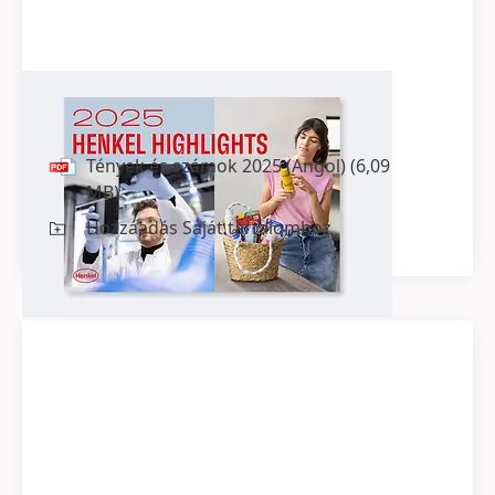
Tények és számok 2025
(Angol)
Tények és számok 2025
(Angol)
(6,09
MB)
Hozzáadás Saját tartalomhoz