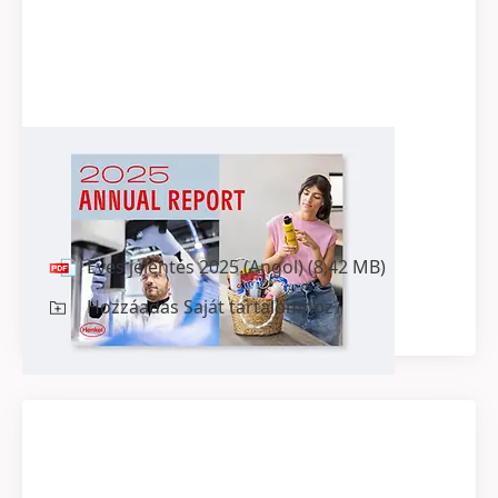
Éves jelentés 2025
(Angol)
incl.
Sustainability Statement
Éves jelentés 2025
(Angol)
(8,42 MB)
Hozzáadás Saját tartalomhoz