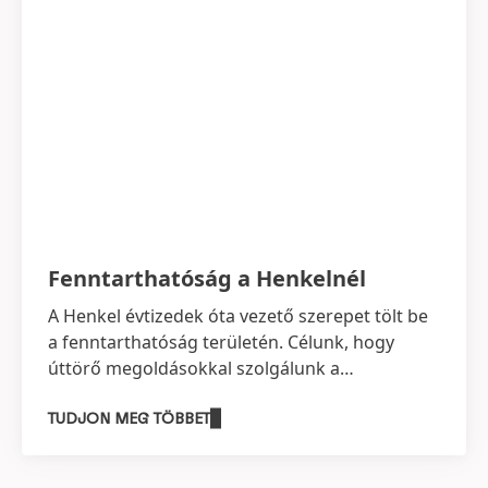
Fenntarthatóság a Henkelnél
A Henkel évtizedek óta vezető szerepet tölt be
a fenntarthatóság területén. Célunk, hogy
úttörő megoldásokkal szolgálunk a
fenntartható fejlődésre, miközben továbbra is
felelős üzletvitelt folytatunk és növeljük
TUDJON MEG TÖBBET
gazdasági sikereinket. Hosszú távú
fenntarthatósági törekvéseink minden egyes