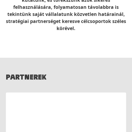
kutatunk, és törekszünk azok sikeres
felhasználására, folyamatosan távolabbra is
tekintünk saját vállalatunk közvetlen határainál,
stratégiai partnerséget keresve célcsoportok széles
körével.
PARTNEREK