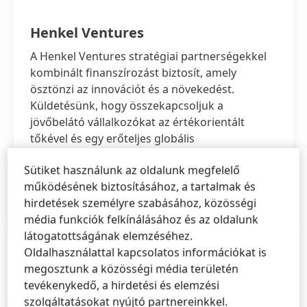
Henkel Ventures
A Henkel Ventures stratégiai partnerségekkel
kombinált finanszírozást biztosít, amely
ösztönzi az innovációt és a növekedést.
Küldetésünk, hogy összekapcsoljuk a
jövőbelátó vállalkozókat az értékorientált
tőkével és egy erőteljes globális
ökoszisztémával, elősegítve a hatásos
Sütiket használunk az oldalunk megfelelő
társinnovációkat.
működésének biztosításához, a tartalmak és
hirdetések személyre szabásához, közösségi
WWW.HENKEL-VENTURES.COM
média funkciók felkínálásához és az oldalunk
látogatottságának elemzéséhez.
Oldalhasználattal kapcsolatos információkat is
megosztunk a közösségi média területén
tevékenykedő, a hirdetési és elemzési
szolgáltatásokat nyújtó partnereinkkel.