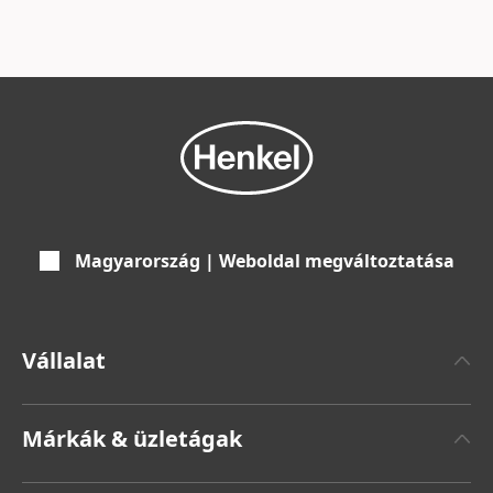
tevékenységünket és értékláncunk teljes
egészét lefedik.
Magyarország | Weboldal megváltoztatása
Vállalat
Henkelről
Márkák & üzletágak
Henkel márka