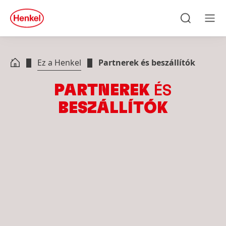
Skip to main content
Skip to footer
quick
search
Keresés
Men
Ez a Henkel
Partnerek és beszállítók
PARTNEREK
ÉS
BESZÁLLÍTÓK