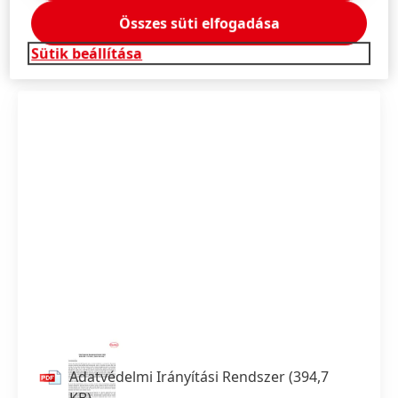
Unió Általános Adatvédelmi Rendeletének hatályba
lépését követően.
Összes süti elfogadása
Sütik beállítása
Adatvédelmi Irányítási Rendszer
(394,7
KB)