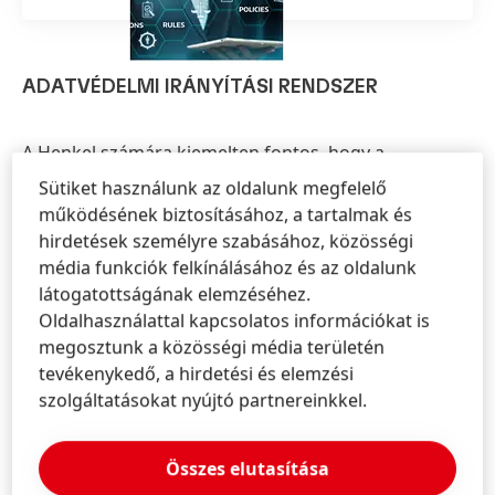
ADATVÉDELMI IRÁNYÍTÁSI RENDSZER
A Henkel számára kiemelten fontos, hogy a
személyes adatok kezelése jogszerű módon
Sütiket használunk az oldalunk megfelelő
történjen, és ezen érdek mentén megfelelő
működésének biztosításához, a tartalmak és
adatvédelmi irányítási rendszer működjön a
hirdetések személyre szabásához, közösségi
vállalatnál.
média funkciók felkínálásához és az oldalunk
A Henkel európai Adatvédelmi Irányítási Rendszerét
látogatottságának elemzéséhez.
2019-ben auditálták az IDW PS 980 auditálási
Oldalhasználattal kapcsolatos információkat is
szabvány alapján és az IDW PH 9860.1 szabvány
megosztunk a közösségi média területén
figyelembevételével az irányítási rendszer
tevékenykedő, a hirdetési és elemzési
alkalmassága, végrehajtása és hatékonysága
szolgáltatásokat nyújtó partnereinkkel.
tekintetében.
A Henkel az első a német vállalatok közül, amely
Összes elutasítása
sikerrel felelt meg ilyen jellegű auditnak az Európai