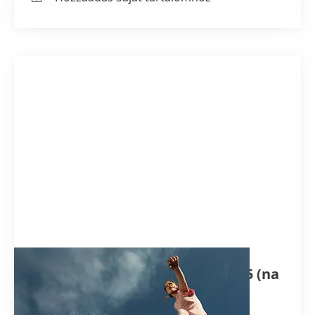
Sustainable Impact Report 2025
(na
engleskom)