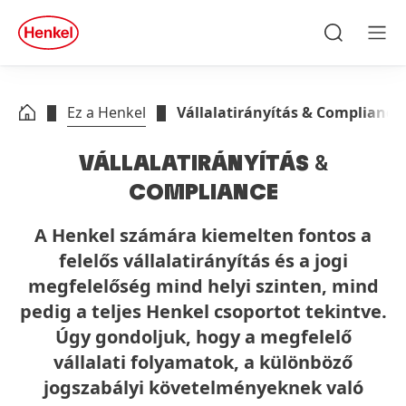
Skip to main content
Skip to footer
quick
search
Keresés
Men
Ez a Henkel
Vállalatirányítás & Compliance
VÁLLALATIRÁNYÍTÁS
&
COMPLIANCE
A Henkel számára kiemelten fontos a
felelős vállalatirányítás és a jogi
megfelelőség mind helyi szinten, mind
pedig a teljes Henkel csoportot tekintve.
Úgy gondoljuk, hogy a megfelelő
vállalati folyamatok, a különböző
jogszabályi követelményeknek való