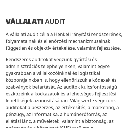
VÁLLALATI
AUDIT
A vállalati audit célja a Henkel irányítási rendszerének,
folyamatainak és ellenőrzési mechanizmusainak
független és objektív értékelése, valamint fejlesztése.
Rendszeres auditokat végzünk gyártási és
adminisztrációs telephelyeinken, valamint egyre
gyakrabban alvállalkozóinknál és logisztikai
központjainkban is, hogy ellenőrizzük a kódexek és
szabványok betartását. Az auditok kulcsfontosságú
eszközeink a kockázatok és a lehetséges fejlesztési
lehetőségek azonosításában. Világszerte végezünk
auditokat a beszerzés, az értékesítés, a marketing, a
pénzügy, az informatika, a humánerőforrás, az
ellátási lánc, a műveletek, valamint a biztonság, az
egészség és a környezet
(SHE) területein.