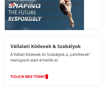
Sustainable Impact Report 2025
(na
engleskom)
(17,1 MB)
Hozzáadás Saját tartalomhoz
Vállalati Kódexek & Szabályok
A Vállati Kódexek és Szabályok a „Letöltések”
menüpont alatt érhetők el.
TUDJON MEG TÖBBET