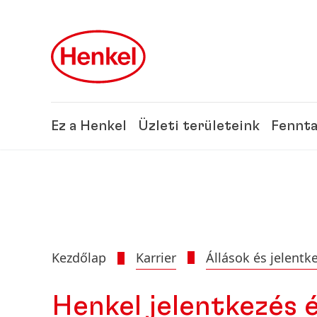
Skip to main content
Skip to footer
Ez a Henkel
Üzleti területeink
Fennta
Kezdőlap
Karrier
Állások és jelentk
Henkel jelentkezés é