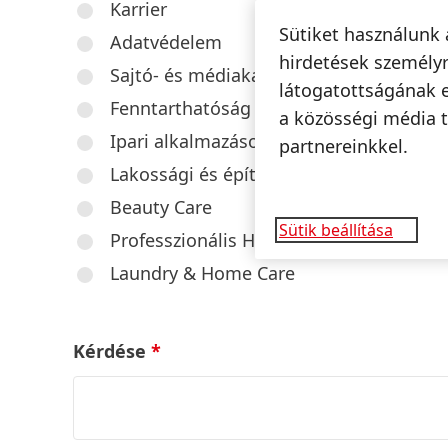
Karrier
Sütiket használunk 
Adatvédelem
hirdetések személyr
Sajtó- és médiakapcsolatok
látogatottságának 
Fenntarthatóság
a közösségi média t
Ipari alkalmazások / Ragasztók
partnereinkkel.
Lakossági és építőipari ragasztók
Beauty Care
Sütik beállítása
Professzionális Hajápolás / Hajformázás
Laundry & Home Care
Kérdése
*