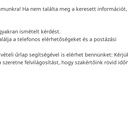
ámunkra! Ha nem találta meg a keresett információt,
yakran ismételt kérdést.
alálja a telefonos elérhetőségeket és a postázási
lvételi űrlap segítségével is elérhet bennünket: Kérjü
 szeretne felvilágosítást, hogy szakértőink rövid idő