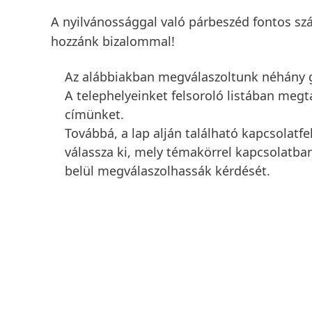
A nyilvánossággal való párbeszéd fontos sz
hozzánk bizalommal!
Az alábbiakban megválaszoltunk néhány g
A telephelyeinket felsoroló listában megt
címünket.
Továbbá, a lap alján található kapcsolatfe
válassza ki, mely témakörrel kapcsolatban
belül megválaszolhassák kérdését.