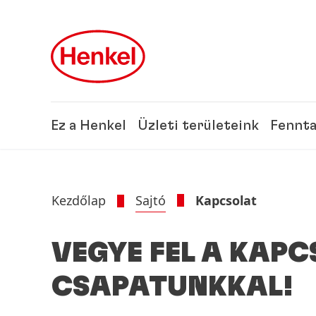
Skip to main content
Skip to footer
Ez a Henkel
Üzleti területeink
Fennta
Kezdőlap
Sajtó
Kapcsolat
VEGYE FEL A KAP
CSAPATUNKKAL!