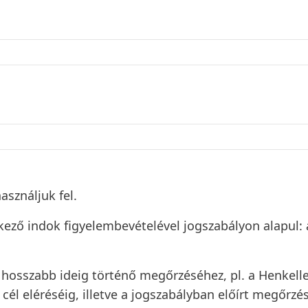
sználjuk fel.
kező indok figyelembevételével jogszabályon alapul:
osszabb ideig történő megőrzéséhez, pl. a Henkellel
él eléréséig, illetve a jogszabályban előírt megőrzési