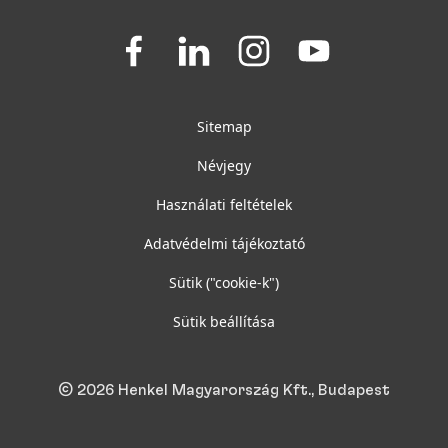
Join
Join
Join
Join
us
us
us
us
on
on
on
on
Facebook
LinkedIn
Instagram
YouTube
Sitemap
Névjegy
Használati feltételek
Adatvédelmi tájékoztató
Sütik
("cookie-k")
Sütik beállítása
© 2026 Henkel Magyarország Kft., Budapest