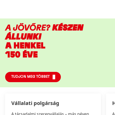
A JÖVŐRE?
KÉSZEN
ÁLLUNK!
A HENKEL
150 ÉVE
TUDJON MEG TÖBBET
Vállalati polgárság
A társadalmi szerepvállalás – más néven
A