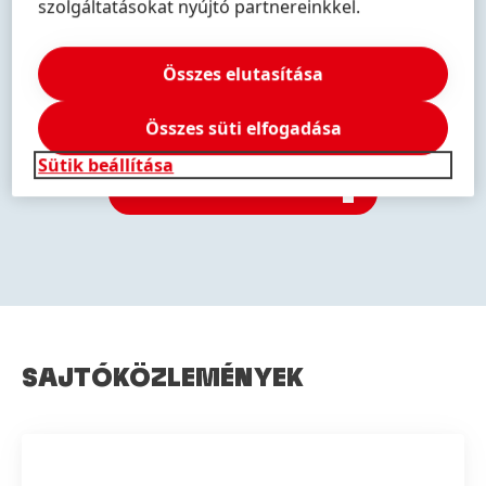
További
További
További
szolgáltatásokat nyújtó partnereinkkel.
információk
információk
információk
Összes elutasítása
Összes süti elfogadása
További
További
információk
információk
Sütik beállítása
FEDEZZE FEL MÁRKÁINKAT
SAJTÓKÖZLEMÉNYEK