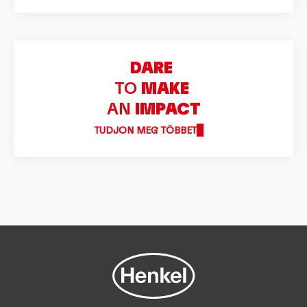
DARE
TO
MAKE
AN
IMPACT
TUDJON MEG TÖBBET