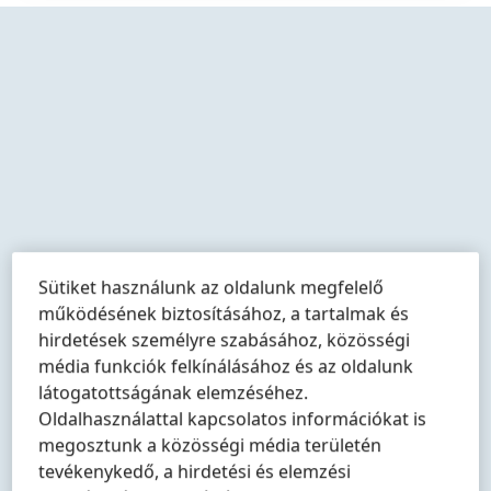
További
További
További
információk
információk
információk
Sütiket használunk az oldalunk megfelelő
működésének biztosításához, a tartalmak és
hirdetések személyre szabásához, közösségi
További
További
További
információk
információk
információk
média funkciók felkínálásához és az oldalunk
látogatottságának elemzéséhez.
Oldalhasználattal kapcsolatos információkat is
megosztunk a közösségi média területén
tevékenykedő, a hirdetési és elemzési