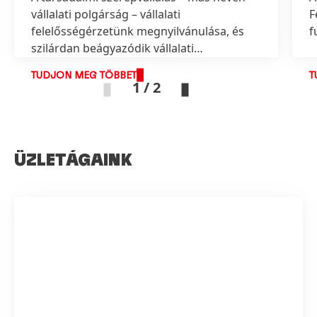
vállalati polgárság – vállalati
F
felelősségérzetünk megnyilvánulása, és
f
szilárdan beágyazódik vállalati
értékeinkbe.
TUDJON MEG TÖBBET
T
1 / 2
ÜZLETÁGAINK