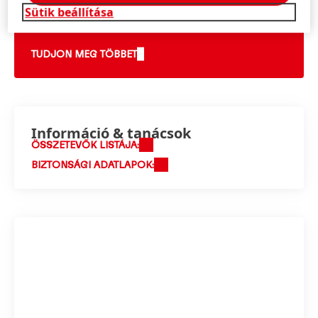
megoldásainkról!
Sütik beállítása
TUDJON MEG TÖBBET
Információ & tanácsok
ÖSSZETEVŐK LISTÁJA:
BIZTONSÁGI ADATLAPOK: