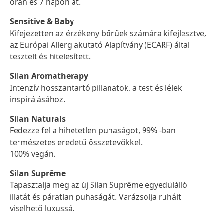
órán és 7 napon át.
Sensitive & Baby
Kifejezetten az érzékeny bőrűek számára kifejlesztve,
az Európai Allergiakutató Alapítvány (ECARF) által
tesztelt és hitelesített.
Silan Aromatherapy
Intenzív hosszantartó pillanatok, a test és lélek
inspirálásához.
Silan Naturals
Fedezze fel a hihetetlen puhaságot, 99% -ban
természetes eredetű összetevőkkel.
100% vegán.
Silan Suprême
Tapasztalja meg az új Silan Suprême egyedülálló
illatát és páratlan puhaságát. Varázsolja ruháit
viselhető luxussá.