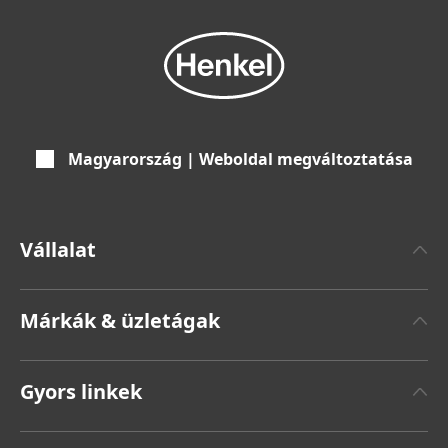
Magyarország | Weboldal megváltoztatása
Vállalat
Henkelről
Márkák & üzletágak
Henkel márka
Henkel Adhesive Technologies
Sajtóközlemények
Gyors linkek
Henkel Consumer Brands
Éves jelentés
Állások és jelentkezés