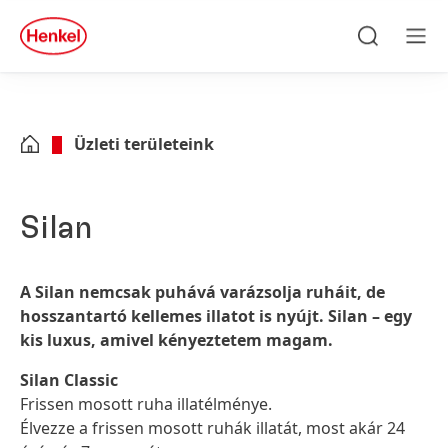
Skip to main content
Skip to footer
quick
search
Keresés
Men
Üzleti területeink
Silan
A Silan nemcsak puhává varázsolja ruháit, de
hosszantartó kellemes illatot is nyújt. Silan – egy
kis luxus, amivel kényeztetem magam.
Silan Classic
Frissen mosott ruha illatélménye.
Élvezze a frissen mosott ruhák illatát, most akár 24