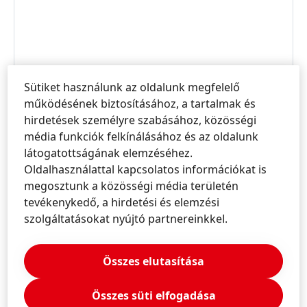
Sütiket használunk az oldalunk megfelelő
működésének biztosításához, a tartalmak és
hirdetések személyre szabásához, közösségi
média funkciók felkínálásához és az oldalunk
látogatottságának elemzéséhez.
Oldalhasználattal kapcsolatos információkat is
megosztunk a közösségi média területén
tevékenykedő, a hirdetési és elemzési
Tájékoztatók és szolgáltatások
szolgáltatásokat nyújtó partnereinkkel.
Összes elutasítása
Lépjen kapcsolatba velünk!
Kérjen felvilágosítást termékeinkről és
Összes süti elfogadása