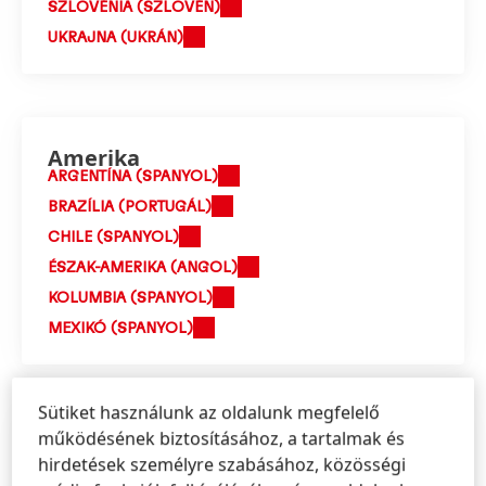
SZLOVÉNIA (SZLOVÉN)
UKRAJNA (UKRÁN)
Amerika
ARGENTÍNA (SPANYOL)
BRAZÍLIA (PORTUGÁL)
CHILE (SPANYOL)
ÉSZAK-AMERIKA (ANGOL)
KOLUMBIA (SPANYOL)
MEXIKÓ (SPANYOL)
Sütiket használunk az oldalunk megfelelő
működésének biztosításához, a tartalmak és
Ázsiai csendes-óceáni térség
hirdetések személyre szabásához, közösségi
AUSZTRÁLIA ÉS ÚJ-ZÉLAND (ANGOL)