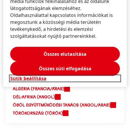
média funkciók felkínálásához és az oldalunk
INDIA (ANGOL)
látogatottságának elemzéséhez.
INDONÉZIA (ANGOL/INDONÉZ)
Oldalhasználattal kapcsolatos információkat is
JAPÁN (JAPÁN)
megosztunk a közösségi média területén
KOREA (KOREAI)
tevékenykedő, a hirdetési és elemzési
szolgáltatásokat nyújtó partnereinkkel.
SZÁRAZFÖLDI KÍNA (KÍNAI)
TAJVAN, KÍNA (KÍNAI)
THAIFÖLD (THAI)
Összes elutasítása
Összes süti elfogadása
Sütik beállítása
Afrika és Közép-Kelet
ALGÉRIA (FRANCIA/ARAB)
DÉL-AFRIKA (ANGOL)
ÖBÖL EGYÜTTMŰKÖDÉSI TANÁCS (ANGOL/ARAB)
TÖRÖKORSZÁG (TÖRÖK)