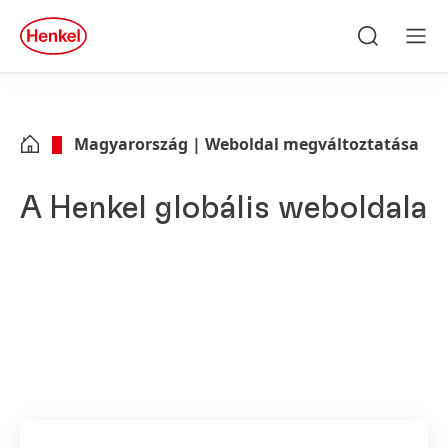
Skip to main content
Skip to footer
quick
search
Keresés
Men
Magyarország | Weboldal megváltoztatása
A Henkel globális weboldala