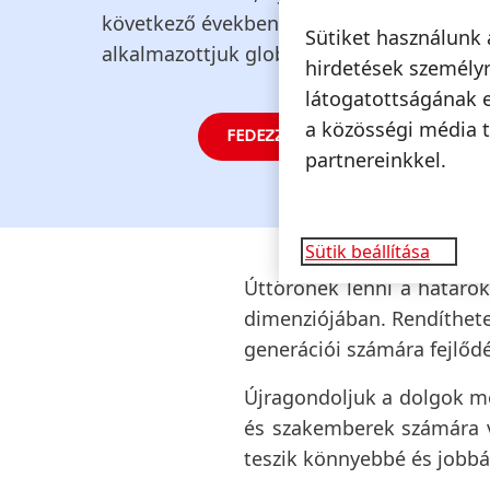
következő években a Henkel család és tö
Sütiket használunk 
alkalmazottjuk globális vállalattá építette
hirdetések személyr
látogatottságának 
a közösségi média t
FEDEZZE FEL TÖRTÉNETÜNK IDŐV
partnereinkkel.
Sütik beállítása
Úttörőnek lenni a határok
dimenziójában. Rendíthete
generációi számára fejlődé
Újragondoljuk a dolgok me
és szakemberek számára v
teszik könnyebbé és jobbá