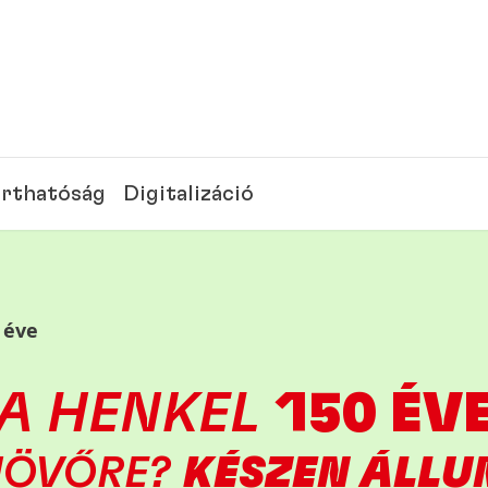
rthatóság
Digitalizáció
 éve
A HENKEL
150 ÉV
JÖVŐRE?
KÉSZEN ÁLLU