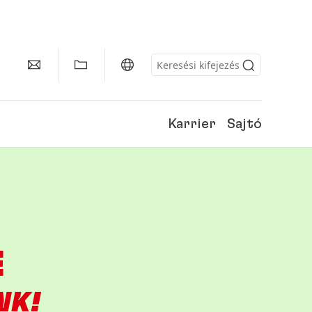
Karrier
Sajtó
E
NK!