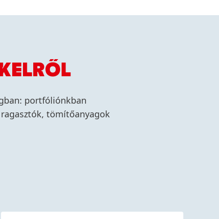
KELRŐL
ágban: portfóliónkban
t ragasztók, tömítőanyagok