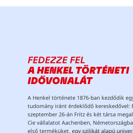
FEDEZZE FEL
A HENKEL TÖRTÉNETI
IDŐVONALÁT
A Henkel története 1876-ban kezdődik eg
tudomány iránt érdeklődő kereskedővel: Fr
szeptember 26-án Fritz és két társa mega
Cie vállalatot Aachenben, Németországba
első terméküket, egy szilikát alapú univer