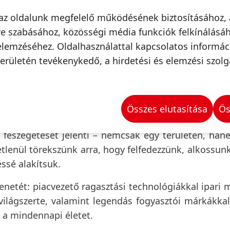
bb ezer
az oldalunk megfelelő működésének biztosításához, 
 a Henkelt.
e szabásához, közösségi média funkciók felkínálásáh
elemzéséhez. Oldalhasználattal kapcsolatos informá
erületén tevékenykedő, a hirdetési és elemzési szolg
ONALÁT
Összes elutasítása
Ös
 feszegetését jelenti – nemcsak egy területen, ha
tlenül törekszünk arra, hogy felfedezzünk, alkossunk
ssé alakítsuk.
netét: piacvezető ragasztási technológiákkal ipari
ilágszerte, valamint legendás fogyasztói márkákkal
 a mindennapi életet.