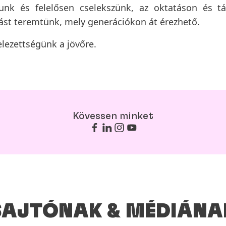
nk és felelősen cselekszünk, az oktatáson és tár
tást teremtünk, mely generációkon át érezhető.
elezettségünk a jövőre.
Kövessen minket
SAJTÓNAK & MÉDIÁNA