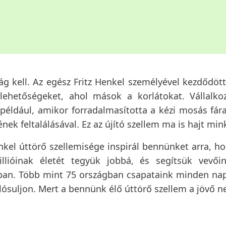
g kell. Az egész Fritz Henkel személyével kezdődött
lehetőségeket, ahol mások a korlátokat. Vállalkoz
 például, amikor forradalmasította a kézi mosás fár
 feltalálásával. Ez az újító szellem ma is hajt min
nkel úttörő szellemisége inspirál bennünket arra, h
llióinak életét tegyük jobbá, és segítsük vevőin
an. Több mint 75 országban csapataink minden nap
ósuljon. Mert a bennünk élő úttörő szellem a jövő n