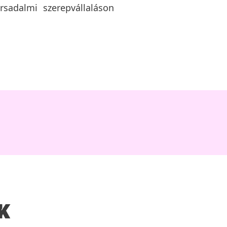
sadalmi szerepvállaláson
K