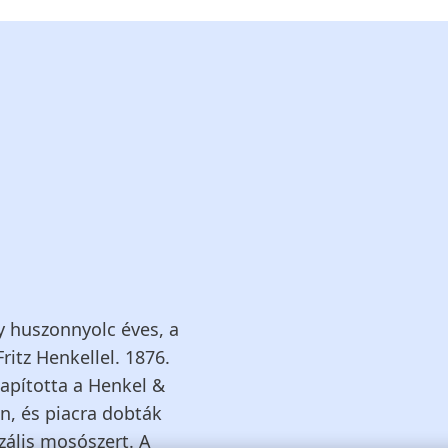
y huszonnyolc éves, a
itz Henkellel. 1876.
lapította a Henkel &
n, és piacra dobták
zális mosószert. A