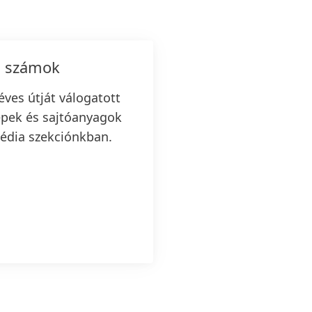
s számok
éves útját válogatott
épek és sajtóanyagok
média szekciónkban.