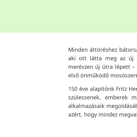
Minden áttöréshez bátorsá
aki ott látta meg az új 
merészen új útra lépett –
első önműködő mosószerének
150 éve alapítónk Fritz He
szülessenek, emberek mi
alkalmazásaik megoldásáb
azért, hogy mindez megval