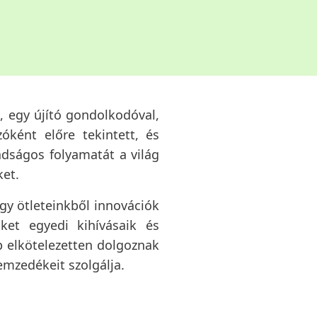
, egy újító gondolkodóval,
óként előre tekintett, és
adságos folyamatát a világ
ket.
ogy ötleteinkből innovációk
ket egyedi kihívásaik és
 elkötelezetten dolgoznak
emzedékeit szolgálja.