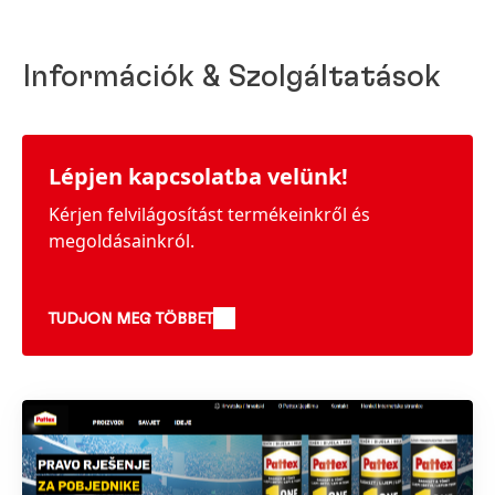
Információk & Szolgáltatások
Lépjen kapcsolatba velünk!
Kérjen felvilágosítást termékeinkről és
megoldásainkról.
TUDJON MEG TÖBBET