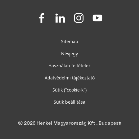
Join
Join
Join
Join
us
us
us
us
on
on
on
on
Facebook
LinkedIn
Instagram
YouTube
Sitemap
Névjegy
Használati feltételek
Adatvédelmi tájékoztató
Sütik
("cookie-k")
Sütik beállítása
© 2026 Henkel Magyarország Kft., Budapest