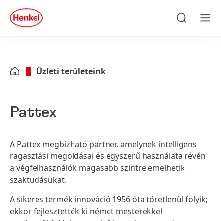
Skip to main content
Skip to footer
quick
search
Keresés
Men
Üzleti területeink
Pattex
A Pattex megbízható partner, amelynek intelligens
ragasztási megoldásai és egyszerű használata révén
a végfelhasználók magasabb szintre emelhetik
szaktudásukat.
A sikeres termék innováció 1956 óta töretlenül folyik;
ekkor fejlesztették ki német mesterekkel