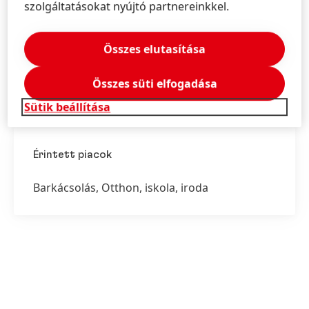
szolgáltatásokat nyújtó partnereinkkel.
A Pattex ragasztók széles skálájának köszönhetően
Összes elutasítása
professzionális minőségben végezhető el valamennyi
ragasztási, szerelési és javítási munka a háztartásban.
Összes süti elfogadása
Sütik beállítása
Érintett piacok
Barkácsolás, Otthon, iskola, iroda