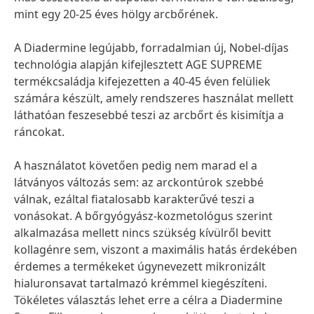
mint egy 20-25 éves hölgy arcbőrének.
A Diadermine legújabb, forradalmian új, Nobel-díjas
technológia alapján kifejlesztett AGE SUPREME
termékcsaládja kifejezetten a 40-45 éven felüliek
számára készült, amely rendszeres használat mellett
láthatóan feszesebbé teszi az arcbőrt és kisimítja a
ráncokat.
A használatot követően pedig nem marad el a
látványos változás sem: az arckontúrok szebbé
válnak, ezáltal fiatalosabb karakterűvé teszi a
vonásokat. A bőrgyógyász-kozmetológus szerint
alkalmazása mellett nincs szükség kívülről bevitt
kollagénre sem, viszont a maximális hatás érdekében
érdemes a termékeket úgynevezett mikronizált
hialuronsavat tartalmazó krémmel kiegészíteni.
Tökéletes választás lehet erre a célra a Diadermine