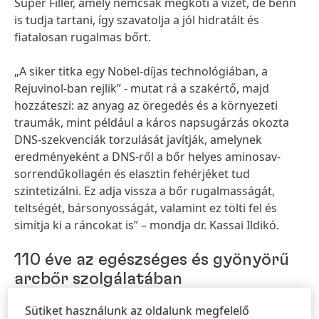
Super Filler, amely nemcsak megköti a vizet, de benn
is tudja tartani, így szavatolja a jól hidratált és
fiatalosan rugalmas bőrt.
„A siker titka egy Nobel-díjas technológiában, a
Rejuvinol-ban rejlik” - mutat rá a szakértő, majd
hozzáteszi: az anyag az öregedés és a környezeti
traumák, mint például a káros napsugárzás okozta
DNS-szekvenciák torzulását javítják, amelynek
eredményeként a DNS-ről a bőr helyes aminosav-
sorrendűkollagén és elasztin fehérjéket tud
szintetizálni. Ez adja vissza a bőr rugalmasságát,
teltségét, bársonyosságát, valamint ez tölti fel és
simítja ki a ráncokat is” – mondja dr. Kassai Ildikó.
110 éve az egészséges és gyönyörű
arcbőr szolgálatában
Sütiket használunk az oldalunk megfelelő
A Bonnetti fivérek 1904-ben szabadalmaztatták a