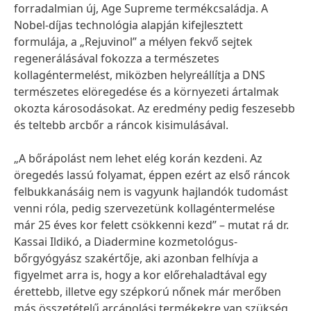
forradalmian új, Age Supreme termékcsaládja. A
Nobel-díjas technológia alapján kifejlesztett
formulája, a „Rejuvinol” a mélyen fekvő sejtek
regenerálásával fokozza a természetes
kollagéntermelést, miközben helyreállítja a DNS
természetes elöregedése és a környezeti ártalmak
okozta károsodásokat. Az eredmény pedig feszesebb
és teltebb arcbőr a ráncok kisimulásával.
„A bőrápolást nem lehet elég korán kezdeni. Az
öregedés lassú folyamat, éppen ezért az első ráncok
felbukkanásáig nem is vagyunk hajlandók tudomást
venni róla, pedig szervezetünk kollagéntermelése
már 25 éves kor felett csökkenni kezd” – mutat rá dr.
Kassai Ildikó, a Diadermine kozmetológus-
bőrgyógyász szakértője, aki azonban felhívja a
figyelmet arra is, hogy a kor előrehaladtával egy
érettebb, illetve egy szépkorú nőnek már merőben
más összetételű arcápolási termékekre van szükség,