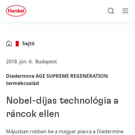
Skip to main content
Skip to footer
quick
search
Keresés
Men
Sajtó
2018. jún. 6.
Budapest
Diadermine AGE SUPREME REGENERATION
termékcsalád
Nobel-díjas technológia a
ráncok ellen
Májusban robban be a magyar piacra a Diadermine