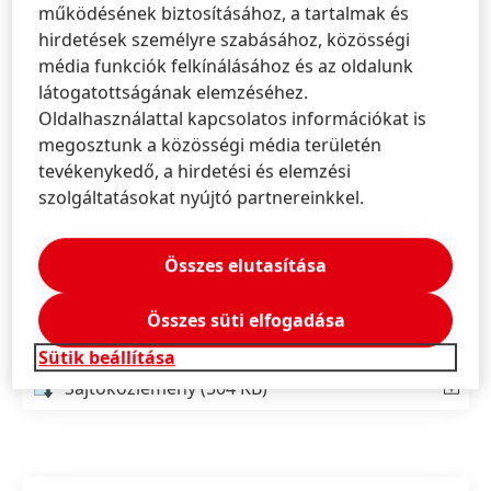
működésének biztosításához, a tartalmak és
Diadermine termékeit, amelyek hamar ismertté és
hirdetések személyre szabásához, közösségi
elismertté váltak Franciaországban. 1950-re a családi
média funkciók felkínálásához és az oldalunk
manufaktúra az ország vezető kozmetikai márkájává
látogatottságának elemzéséhez.
vált, miután megalkották első ránctalanító krémjüket.
Oldalhasználattal kapcsolatos információkat is
Napjainkban már az egész világon beszerezhetők a
megosztunk a közösségi média területén
magas minőségű készítmények, amelyek a különböző
tevékenykedő, a hirdetési és elemzési
bőrtípusoknak megfelelő, személyre szabott
szolgáltatásokat nyújtó partnereinkkel.
arcápolási élményt nyújtják, így teszik elérhetővé a
magyar hölgyek számára is az arcápolás hétköznapi
luxusát. Az innovatív termékek májustól
Összes elutasítása
megvásárolhatók a DM és a Rossmann drogériáiban.
Összes süti elfogadása
Sütik beállítása
Sajtóközlemény
(504 KB)