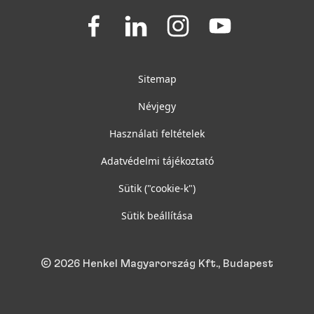
Join
Join
Join
Join
us
us
us
us
on
on
on
on
Facebook
LinkedIn
Instagram
YouTube
Sitemap
Névjegy
Használati feltételek
Adatvédelmi tájékoztató
Sütik
("cookie-k")
Sütik beállítása
© 2026 Henkel Magyarország Kft., Budapest