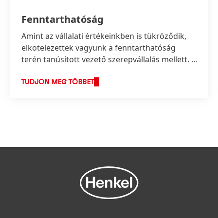
Fenntarthatóság
Amint az vállalati értékeinkben is tükröződik,
elkötelezettek vagyunk a fenntarthatóság
terén tanúsított vezető szerepvállalás mellett. E
vezető szerep keretében a fenntartható
fejlődéshez fűződő új megoldások úttörői
TUDJON MEG TÖBBET
kívánunk lenni, miközben továbbra is
felelősségteljes módon alakítjuk üzleti
tevékenységünket és növeljük gazdasági
sikerünket.