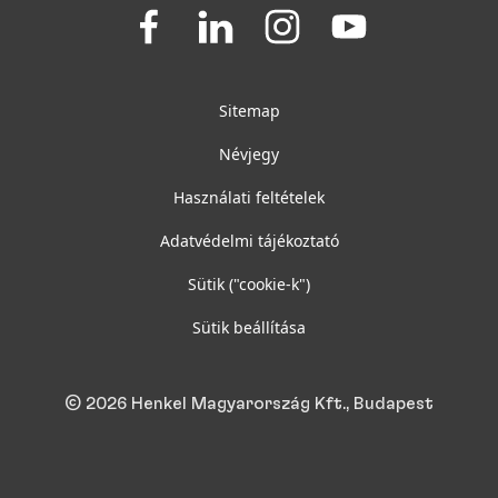
Join
Join
Join
Join
us
us
us
us
on
on
on
on
Facebook
LinkedIn
Instagram
YouTube
Sitemap
Névjegy
Használati feltételek
Adatvédelmi tájékoztató
Sütik
("cookie-k")
Sütik beállítása
© 2026 Henkel Magyarország Kft., Budapest