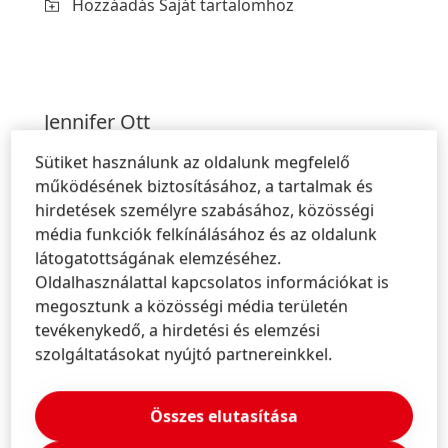
Hozzáadás Saját tartalomhoz
Jennifer
Ott
Henkel
Sütiket használunk az oldalunk megfelelő
Corporate Media Relations
működésének biztosításához, a tartalmak és
Headquarters, Düsseldorf/Germany
hirdetések személyre szabásához, közösségi
média funkciók felkínálásához és az oldalunk
+49-211-797-2756
látogatottságának elemzéséhez.
press@henkel.com
Oldalhasználattal kapcsolatos információkat is
megosztunk a közösségi média területén
Névjegy letöltése
tevékenykedő, a hirdetési és elemzési
Hozzáadás Saját tartalomhoz
szolgáltatásokat nyújtó partnereinkkel.
Összes elutasítása