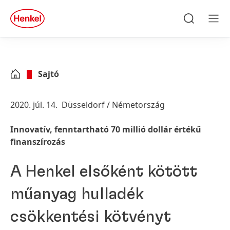
Skip to main content
Skip to footer
quick
search
Keresés
Men
Sajtó
2020. júl. 14.
Düsseldorf / Németország
Innovatív, fenntartható 70 millió dollár értékű
finanszírozás
A Henkel elsőként kötött
műanyag hulladék
csökkentési kötvényt