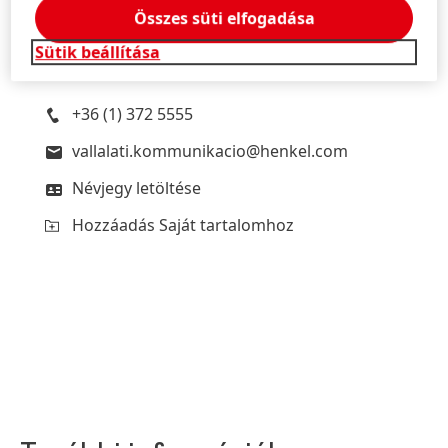
Dorottya
Dispiter
Összes süti elfogadása
Henkel Magyarország
Sütik beállítása
Vállalati kommunikáció
+36 (1) 372 5555
vallalati.kommunikacio@henkel.com
Névjegy letöltése
Hozzáadás Saját tartalomhoz