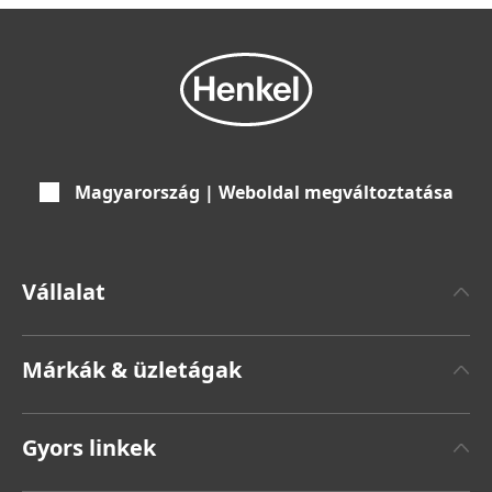
Magyarország | Weboldal megváltoztatása
Vállalat
Henkelről
Márkák & üzletágak
Henkel márka
Henkel Adhesive Technologies
Sajtóközlemények
Gyors linkek
Henkel Consumer Brands