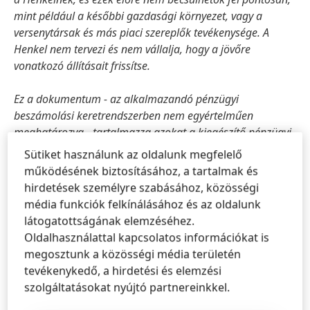
mint például a későbbi gazdasági környezet, vagy a
versenytársak és más piaci szereplők tevékenysége. A
Henkel nem tervezi és nem vállalja, hogy a jövőre
vonatkozó állításait frissítse.
Ez a dokumentum - az alkalmazandó pénzügyi
beszámolási keretrendszerben nem egyértelműen
meghatározva - tartalmazza azokat a kiegészítő pénzügyi
intézkedéseket, amelyek alternatív teljesítménymutatók,
Sütiket használunk az oldalunk megfelelő
vagy azok lehetnek
(nem GAAP-intézkedések). Ezeket a
működésének biztosításához, a tartalmak és
kiegészítő pénzügyi intézkedéseket nem szabad külön-
hirdetések személyre szabásához, közösségi
külön vagy a Henkel nettó eszközeinek, illetve pénzügyi
média funkciók felkínálásához és az oldalunk
pozícióinak vagy eredményeinek vagy ezek alternatíváinak
látogatottságának elemzéséhez.
tekinteni, a konszolidált pénzügyi kimutatásaiban szereplő
Oldalhasználattal kapcsolatos információkat is
vonatkozó pénzügyi beszámolási keretrendszer szerint.
megosztunk a közösségi média területén
Más, hasonlóan megnevezett alternatív
tevékenykedő, a hirdetési és elemzési
teljesítménymutatókat jelentő vagy leíró vállalatok eltérő
szolgáltatásokat nyújtó partnereinkkel.
módon számíthatják ki őket.