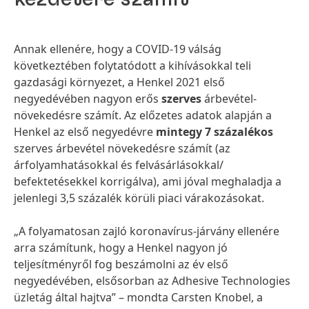
Annak ellenére, hogy a COVID-19 válság
következtében folytatódott a kihívásokkal teli
gazdasági környezet, a Henkel 2021 első
negyedévében nagyon erős
szerves
árbevétel-
növekedésre számít. Az előzetes adatok alapján a
Henkel az első negyedévre
mintegy 7 százalékos
szerves árbevétel növekedésre számít (az
árfolyamhatásokkal és felvásárlásokkal/
befektetésekkel korrigálva), ami jóval meghaladja a
jelenlegi 3,5 százalék körüli piaci várakozásokat.
„A folyamatosan zajló koronavírus-járvány ellenére
arra számítunk, hogy a Henkel nagyon jó
teljesítményről fog beszámolni az év első
negyedévében, elsősorban az Adhesive Technologies
üzletág által hajtva” – mondta Carsten Knobel, a