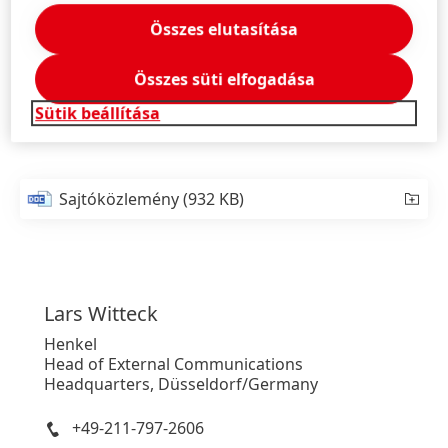
Összes elutasítása
Ezt a dokumentumot csak tájékoztatási célból bocsátották
ki, és nem célja befektetési tanácsadás, vagy
értékpapírokra vonatkozó eladási ajánlat, vagy vételi
Összes süti elfogadása
ajánlat kérése.
Sütik beállítása
Sajtóközlemény
(932 KB)
Lars
Witteck
Henkel
Head of External Communications
Headquarters, Düsseldorf/Germany
+49-211-797-2606