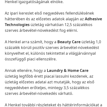
Henkel igazgatóságának elnöke.
Az ipari kereslet első negyedéves fellendülésének
hátterében és az előzetes adatok alapján az
Adhesive
Technologies
üzletág várhatóan 12,5 százalékos
szerves árbevétel-növekedést fog elérni.
A Henkel arra számít, hogy a
Beauty Care
üzletág 1,0
százalék körüli pozitív szerves árbevétel-növekedést
könyvelhet el, különös tekintettel a világjárvánnyal
összefüggő piaci ellenszélre.
Annak ellenére, hogy a
Laundry & Home Care
üzletág legfőbb érett piacai lassulni kezdenek, az
üzletág előzetes adatai azt mutatják, hogy az első
negyedévben erőteljes, mintegy 3,5 százalékos
szerves árbevétel-növekedés várható.
A Henkel további részleteket és háttérinformációkat a