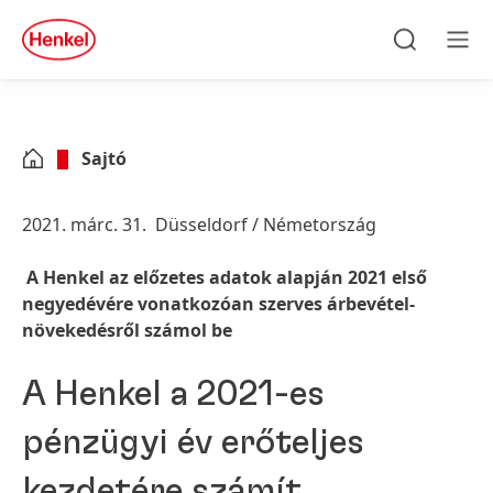
Skip to main content
Skip to footer
quick
search
Keresés
Men
Sajtó
2021. márc. 31.
Düsseldorf / Németország
A Henkel az előzetes adatok alapján 2021 első
negyedévére vonatkozóan szerves árbevétel-
növekedésről számol be
A Henkel a 2021-es
pénzügyi év erőteljes
kezdetére számít