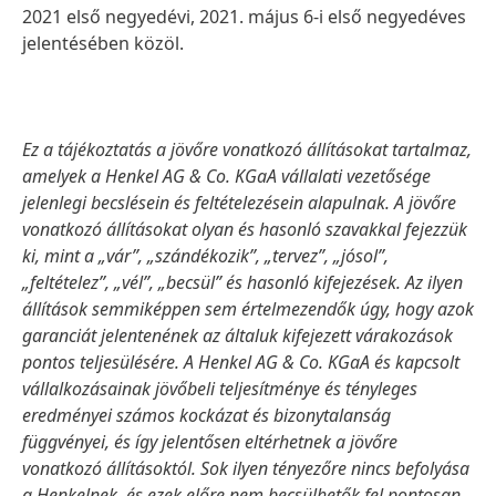
2021 első negyedévi, 2021. május 6-i első negyedéves
jelentésében közöl.
Ez a tájékoztatás a jövőre vonatkozó állításokat tartalmaz,
amelyek a Henkel AG & Co. KGaA vállalati vezetősége
jelenlegi becslésein és feltételezésein alapulnak. A jövőre
vonatkozó állításokat olyan és hasonló szavakkal fejezzük
ki, mint a „vár”, „szándékozik”, „tervez”, „jósol”,
„feltételez”, „vél”, „becsül” és hasonló kifejezések. Az ilyen
állítások semmiképpen sem értelmezendők úgy, hogy azok
garanciát jelentenének az általuk kifejezett várakozások
pontos teljesülésére. A Henkel AG & Co. KGaA és kapcsolt
vállalkozásainak jövőbeli teljesítménye és tényleges
eredményei számos kockázat és bizonytalanság
függvényei, és így jelentősen eltérhetnek a jövőre
vonatkozó állításoktól. Sok ilyen tényezőre nincs befolyása
a Henkelnek, és ezek előre nem becsülhetők fel pontosan,