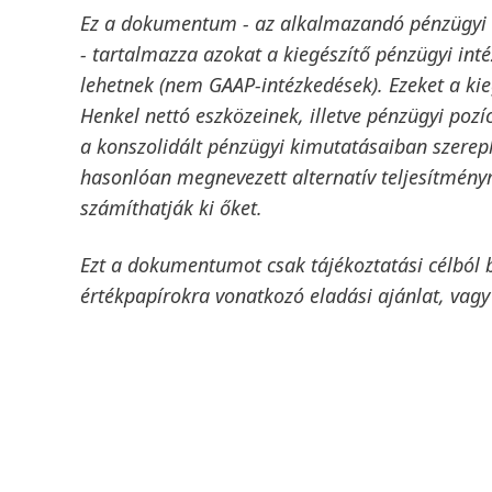
Ez a dokumentum - az alkalmazandó pénzügyi
- tartalmazza azokat a kiegészítő pénzügyi int
lehetnek
(nem GAAP-intézkedések). Ezeket a ki
Henkel nettó eszközeinek, illetve pénzügyi pozí
a konszolidált pénzügyi kimutatásaiban szerep
hasonlóan megnevezett alternatív teljesítménym
számíthatják ki őket.
Ezt a dokumentumot csak tájékoztatási célból b
értékpapírokra vonatkozó eladási ajánlat, vagy 