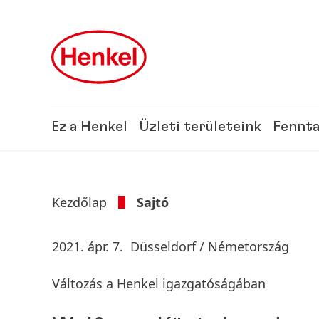
Skip to main content
Skip to footer
Ez a Henkel
Üzleti területeink
Fennta
Kezdőlap
Sajtó
2021. ápr. 7.
Düsseldorf / Németország
Változás a Henkel igazgatóságában