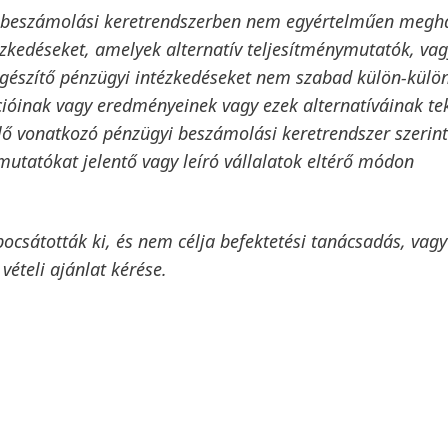
 beszámolási keretrendszerben nem egyértelműen megh
ézkedéseket, amelyek alternatív teljesítménymutatók, va
egészítő pénzügyi intézkedéseket nem szabad külön-külö
cióinak vagy eredményeinek vagy ezek alternatíváinak tek
lő vonatkozó pénzügyi beszámolási keretrendszer szerint
utatókat jelentő vagy leíró vállalatok eltérő módon
ocsátották ki, és nem célja befektetési tanácsadás, vagy
vételi ajánlat kérése.