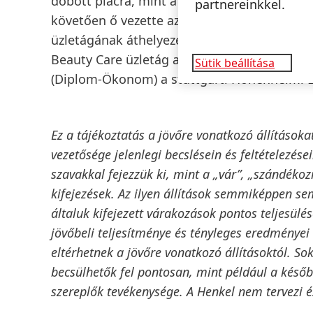
dobott piacra, mint a Persil vagy a Schwarz
partnereinkkel.
követően ő vezette az integrációs folyamato
üzletágának áthelyezését az Egyesült Álla
Beauty Care üzletág alelnökévé és igazgatós
Sütik beállítása
(Diplom-Ökonom) a stuttgarti Hohenheimi E
Ez a tájékoztatás a jövőre vonatkozó állítások
vezetősége jelenlegi becslésein és feltételezés
szavakkal fejezzük ki, mint a „vár”, „szándékozik”
kifejezések. Az ilyen állítások semmiképpen s
általuk kifejezett várakozások pontos teljesül
jövőbeli teljesítménye és tényleges eredményei
eltérhetnek a jövőre vonatkozó állításoktól. So
becsülhetők fel pontosan, mint például a későb
szereplők tevékenysége. A Henkel nem tervezi és 