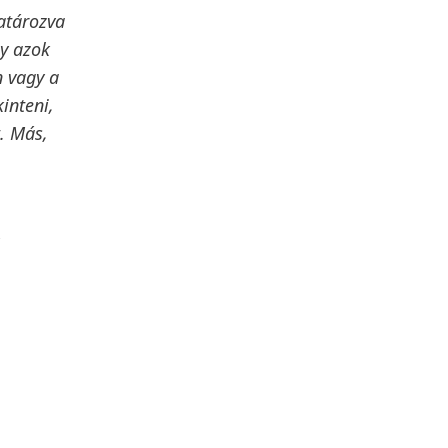
atározva
gy azok
n vagy a
inteni,
. Más,