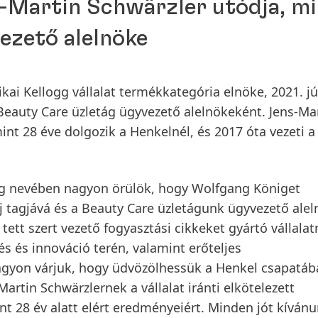
-Martin Schwärzler utódja, mi
ezető alelnöke
ikai Kellogg vállalat termékkategória elnöke, 2021. jú
Beauty Care üzletág ügyvezető alelnökeként. Jens-Ma
mint 28 éve dolgozik a Henkelnél, és 2017 óta vezeti 
ság nevében nagyon örülök, hogy Wolfgang Königet
 tagjává és a Beauty Care üzletágunk ügyvezető alel
ett szert vezető fogyasztási cikkeket gyártó vállalat
s és innováció terén, valamint erőteljes
agyon várjuk, hogy üdvözölhessük a Henkel csapatáb
rtin Schwärzlernek a vállalat iránti elkötelezett
nt 28 év alatt elért eredményeiért. Minden jót kívánu