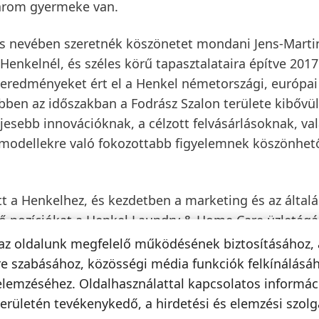
 három gyermeke van.
ács nevében szeretnék köszönetet mondani Jens-Marti
Henkelnél, és széles körű tapasztalataira építve 2017
 eredményeket ért el a Henkel németországi, európai
Ebben az időszakban a Fodrász Szalon területe kibővül
eljesebb innovációknak, a célzott felvásárlásoknak, va
ti modellekre való fokozottabb figyelemnek köszönhet
t a Henkelhez, és kezdetben a marketing és az által
ő pozíciókat a Henkel Laundry & Home Care üzletágá
belül a Test-, Bőr- és Szájápolás globális marketingj
az oldalunk megfelelő működésének biztosításához, 
metic Retail üzletágért, valamint a Beauty Care üzlet
e szabásához, közösségi média funkciók felkínálásáh
e óta az észak-amerikai Henkel fogyasztási cikkekel
elemzéséhez. Oldalhasználattal kapcsolatos informá
az észak-amerikai piacon a Henkel olyan vezető márkák
erületén tevékenykedő, a hirdetési és elemzési szolg