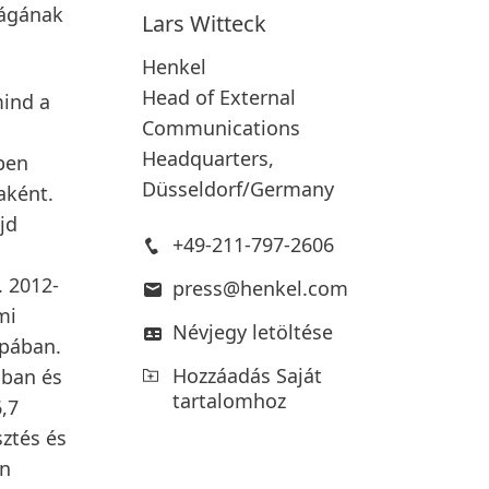
ságának
Lars
Witteck
Henkel
Head of External
mind a
Communications
Headquarters,
ben
Düsseldorf/Germany
aként.
jd
+49-211-797-2606
. 2012-
press@henkel.com
mi
Névjegy letöltése
ópában.
Hozzáadás Saját
ában és
tartalomhoz
,7
sztés és
en