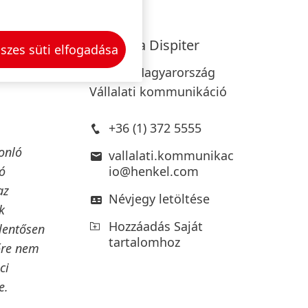
át
a Henkel
Dorottya
Dispiter
szes süti elfogadása
Henkel Magyarország
Vállalati kommunikáció
+36 (1) 372 5555
sonló
vallalati.kommunikac
ló
io@henkel.com
az
Névjegy letöltése
k
Hozzáadás Saját
elentősen
tartalomhoz
lőre nem
ci
e.