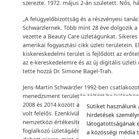
szerezte. 1972. május 2-án született. Nős,
„A felügyelőbizottság és a részvényesi tan
Schwärzlernek. Több mint 28 éve dolgozik a 
vezette a Beauty Care üzletágunkat. Sikeres
amerikai fogyasztási cikk üzleti területein. 
kiskereskedelmi terület is fejlődött az erőt
az e-kereskedelemre és az új digitális üzle
tette hozzá Dr. Simone Bagel-Trah.
Jens-Martin Schwärzler 1992-ben csatlakozot
menedzsment területén töltött be különböz
2008 és 2014 között a Beauty Care üzletágon 
Sütiket használunk 
volt felelős. Ezenkívül a nyugat-európai Cos
hirdetések személyr
nemzetközi értékesítéséért felelt. 2015 elej
látogatottságának 
foglalkozó üzletágáért felelt. Vezetésével 
a közösségi média t