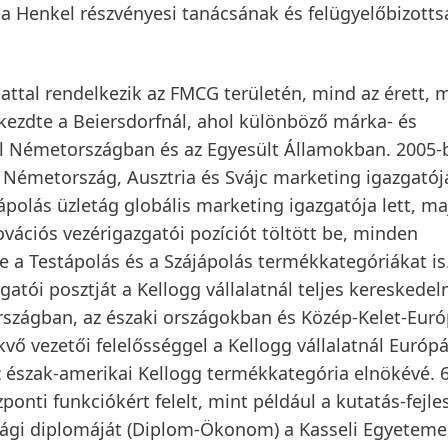
 a Henkel részvényesi tanácsának és felügyelőbizott
ttal rendelkezik az FMCG területén, mind az érett, 
kezdte a Beiersdorfnál, ahol különböző márka- és
 el Németországban és az Egyesült Államokban. 2005-
 Németország, Ausztria és Svájc marketing igazgatój
polás üzletág globális marketing igazgatója lett, ma
ációs vezérigazgatói pozíciót töltött be, minden
ve a Testápolás és a Szájápolás termékkategóriákat is
gatói posztját a Kellogg vállalatnál teljes kereskedel
rszágban, az északi országokban és Közép-Kelet-Eur
vő vezetői felelősséggel a Kellogg vállalatnál Európ
z észak-amerikai Kellogg termékkategória elnökévé. 6
zponti funkciókért felelt, mint például a kutatás-fejle
sági diplomáját
(Diplom-Ökonom) a Kasseli Egyetem