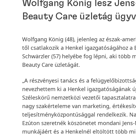
Wolfgang König lesz Jens
Beauty Care üzletág ügyv
Wolfgang König
(48), jelenleg az észak-amer
től csatlakozik a Henkel igazgatóságához a 
Schwärzler
(57) helyébe fog lépni, aki több 
Beauty Care üzletágát.
„A részvényesi tanács és a felügyelőbizott
nevezhettem ki a Henkel igazgatóságának új
Széleskörű nemzetközi vezetői tapasztalatra t
nagy szakérteleme van marketing, értékesíté
teljesítményközpontúsággal rendelkezik. N
Ezúton szeretnék köszönetet mondani Jens-Ma
munkájáért és a Henkelnél eltöltött több mi