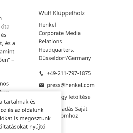
Wulf
Klüppelholz
n
Henkel
 óta
Corporate Media
 és
Relations
t, és a
Headquarters,
lamint
Düsseldorf/Germany
ően” –
+49-211-797-1875
ános
press@henkel.com
ban.
Névjegy letöltése
éért
a tartalmak és
ág
Hozzáadás Saját
oz és az oldalunk
tartalomhoz
ciókat is megosztunk
at
áltatásokat nyújtó