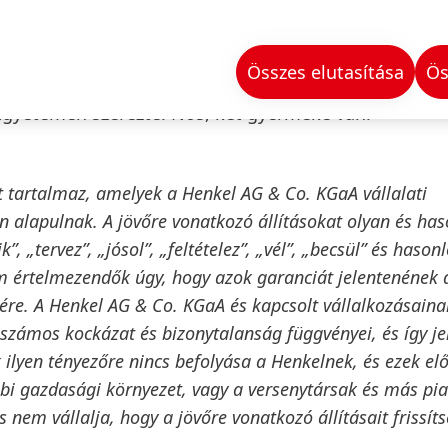
kopf. A Sun Products Corporation 2016-os felvásárlás
t, valamint a Henkel fogyasztási cikkekkel foglalkozó
mokban. 2017 novemberében Jens-Martin Schwärzlert 
Összes elutasítása
Ös
ági taggá nevezték ki. Vállalatgazdasági diplomáját
gyetemen szerezte. Nős, két gyermeke van.
at tartalmaz, amelyek a Henkel AG & Co. KGaA vállalati
ein alapulnak. A jövőre vonatkozó állításokat olyan és ha
, „tervez”, „jósol”, „feltételez”, „vél”, „becsül” és hason
em értelmezendők úgy, hogy azok garanciát jelentenének 
ésére. A Henkel AG & Co. KGaA és kapcsolt vállalkozásaina
 számos kockázat és bizonytalanság függvényei, és így j
k ilyen tényezőre nincs befolyása a Henkelnek, és ezek e
bi gazdasági környezet, vagy a versenytársak és más pia
nem vállalja, hogy a jövőre vonatkozó állításait frissíts