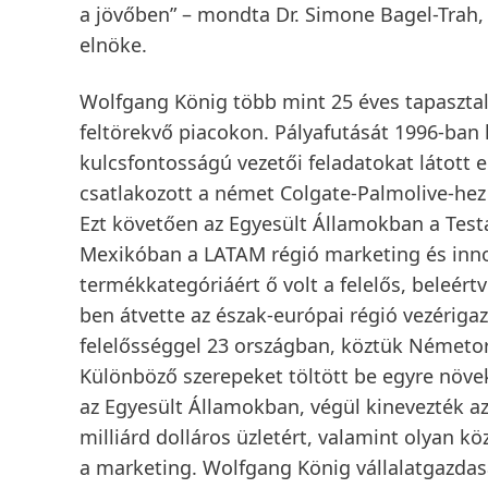
a jövőben” – mondta Dr. Simone Bagel-Trah,
elnöke.
Wolfgang König több mint 25 éves tapasztala
feltörekvő piacokon. Pályafutását 1996-ban 
kulcsfontosságú vezetői feladatokat látott
csatlakozott a német Colgate-Palmolive-hez
Ezt követően az Egyesült Államokban a Testá
Mexikóban a LATAM régió marketing és innov
termékkategóriáért ő volt a felelős, beleért
ben átvette az észak-európai régió vezérigaz
felelősséggel 23 országban, köztük Németo
Különböző szerepeket töltött be egyre növek
az Egyesült Államokban, végül kinevezték a
milliárd dolláros üzletért, valamint olyan kö
a marketing. Wolfgang König vállalatgazda