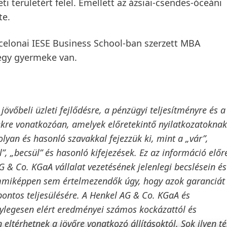
i területért felel. Emellett az ázsiai-csendes-óceáni
te.
celonai IESE Business School-ban szerzett MBA
 egy gyermeke van.
övőbeli üzleti fejlődésre, a pénzügyi teljesítményre és 
kre vonatkozóan, amelyek előretekintő nyilatkozatoknak
lyan és hasonló szavakkal fejezzük ki, mint a „vár”,
vél”, „becsül” és hasonló kifejezések. Ez az információ előr
& Co. KGaA vállalat vezetésének jelenlegi becslésein és
 semmiképpen sem értelmezendők úgy, hogy azok garanciát
pontos teljesülésére. A Henkel AG & Co. KGaA és
énylegesen elért eredményei számos kockázattól és
 eltérhetnek a jövőre vonatkozó állításoktól. Sok ilyen t