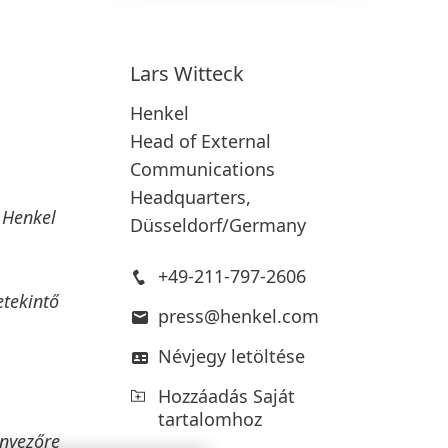
Lars
Witteck
Henkel
Head of External
Communications
Headquarters,
a Henkel
Düsseldorf/Germany
+49-211-797-2606
etekintő
press@henkel.com
Névjegy letöltése
Hozzáadás Saját
tartalomhoz
ényezőre