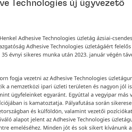
ve Technologies új ügyvezető
 a Henkel Adhesive Technologies üzletág ázsiai-csende
gazgatóság Adhesive Technologies üzletágáért felelős
zel 35 évnyi sikeres munka után 2023. január végén táv
rn fogja vezetni az Adhesive Technologies üzletágu
ik a nemzetközi ipari üzleti területen és nagyon jól i
mint ügyfeleinket egyaránt. Egyúttal a vegyipar más 
ozíciójában is kamatoztatja. Pályafutása során sikeres
tországban és külföldön, valamint vezetői pozíciókat
kiváló alapot jelent az Adhesive Technologies üzletág
ntre emeléséhez. Minden jót és sok sikert kívánunk a