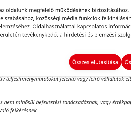
 becsülhetők fel pontosan, mint például a jövőbeli gazd
az oldalunk megfelelő működésének biztosításához, 
zereplők tevékenysége. A Henkel nem tervezi és nem válla
e szabásához, közösségi média funkciók felkínálásáh
elemzéséhez. Oldalhasználattal kapcsolatos informá
erületén tevékenykedő, a hirdetési és elemzési szolg
at tartalmaz, amelyeket az alkalmazandó pénzügyi bes
ek alternatív teljesítménymutatók lehetnek
(nem GAAP-
 pénzügyi helyzetének és működési eredményeinek érték
Összes elutasítása
Ös
abad külön-külön vagy a konszolidált pénzügyi kimutat
 összhangban bemutatott pénzügyi mutatók alternatívá
v teljesítménymutatókat jelentő vagy leíró vállalatok el
és nem minősül befektetési tanácsadásnak, vagy értékpa
való felkérésnek.