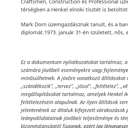
Craftsmen, Construction és Professional üzlet
térségben a Henkel elnöki tisztét is betöltöt
Mark Dorn üzemgazdásznak tanult, és a bar
diplomát.1973. január 31-én született, nős,
Ez a dokumentum nyilatkozatokat tartalmaz, a j
számára jövőbeli eseményekre vagy fejleménye
minősülhetnek. A jövőre vonatkozó állításokat o
„szándékozik”, „tervez”, „jósol”, „feltételez”, „
megállapításokat tartalmaz, amelyek Henkel AG 
feltételezésein alapulnak. Az ilyen állítások
jelentenének az általuk kifejezett várakozások 
leányvállalatainak jövőbeli teljesítménye és t
bizonytalanságtól függnek, ezért így lényegesen