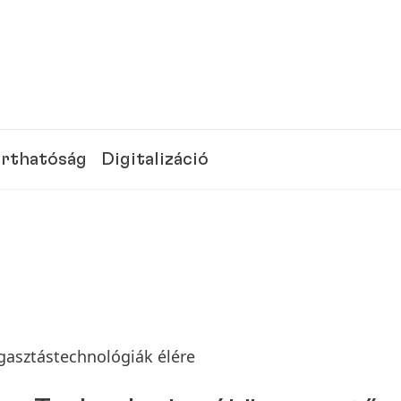
rthatóság
Digitalizáció
agasztástechnológiák élére