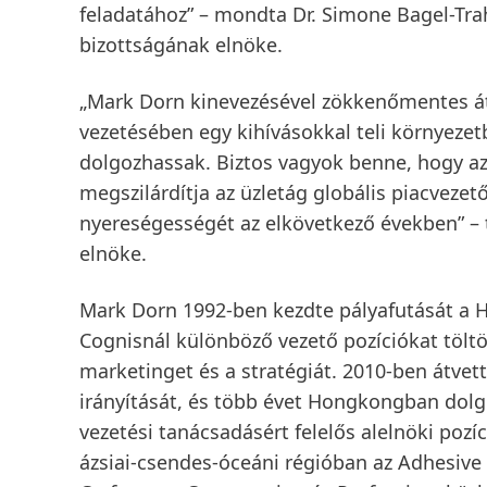
feladatához” – mondta Dr. Simone Bagel-Tra
bizottságának elnöke.
„Mark Dorn kinevezésével zökkenőmentes át
vezetésében egy kihívásokkal teli környez
dolgozhassak. Biztos vagyok benne, hogy az
megszilárdítja az üzletág globális piacvezet
nyereségességét az elkövetkező években” – 
elnöke.
Mark Dorn 1992-ben kezdte pályafutását a He
Cognisnál különböző vezető pozíciókat töltött
marketinget és a stratégiát. 2010-ben átvet
irányítását, és több évet Hongkongban dolg
vezetési tanácsadásért felelős alelnöki pozíc
ázsiai-csendes-óceáni régióban az Adhesive 