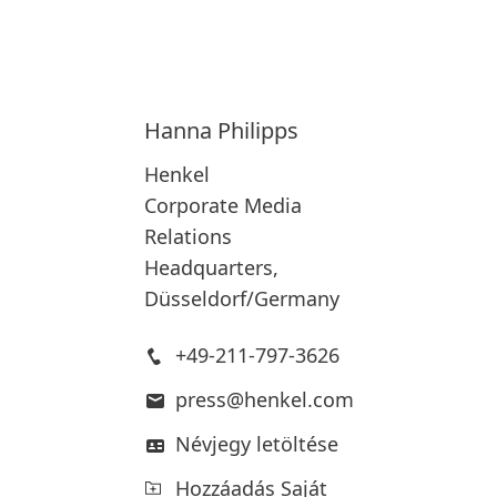
Hanna
Philipps
Henkel
Corporate Media
Relations
Headquarters,
Düsseldorf/Germany
+49-211-797-3626
press@henkel.com
Névjegy letöltése
Hozzáadás Saját