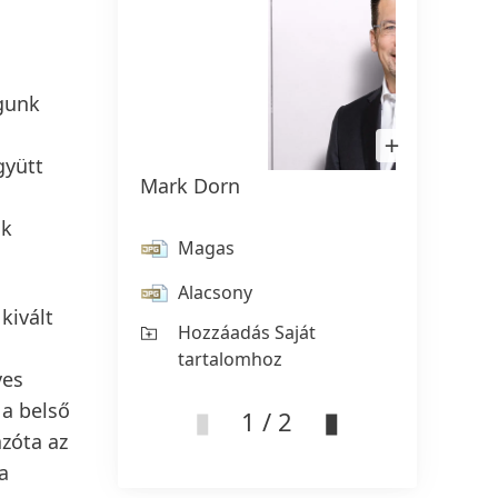
gunk
Kép
megnyitása
gyütt
Lightboxban
Mark Dorn
Mark 
ak
Magas
M
Alacsony
Al
kivált
Hozzáadás Saját
Ho
tartalomhoz
ta
ves
 a belső
1 / 2
azóta az
a