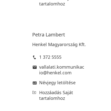
tartalomhoz
Petra
Lambert
Henkel Magyarország Kft.
1 372 5555
vallalati.kommunikac
io@henkel.com
Névjegy letöltése
Hozzáadás Saját
tartalomhoz