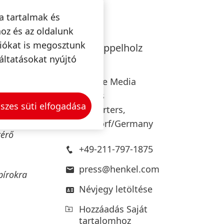
asági
a tartalmak és
lja,
oz és az oldalunk
ciókat is megosztunk
Wulf
Klüppelholz
áltatásokat nyújtó
zámolási
Henkel
Corporate Media
elésekor
Relations
szes süti elfogadása
ásaiban
Headquarters,
jaként
Düsseldorf/Germany
térő
+49-211-797-1875
press@henkel.com
pírokra
Névjegy letöltése
Hozzáadás Saját
tartalomhoz