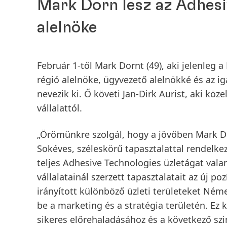
Mark Dorn lesz az Adhesi
alelnöke
Február 1-től Mark Dornt
(49), aki jelenleg
régió alelnöke, ügyvezető alelnökké és az i
nevezik ki. Ő követi Jan-Dirk Aurist, aki kö
vállalattól.
„Örömünkre szolgál, hogy a jövőben Mark Do
Sokéves, széleskörű tapasztalattal rendelkez
teljes Adhesive Technologies üzletágat vala
vállalatainál szerzett tapasztalatait az új p
irányított különböző üzleti területeket Néme
be a marketing és a stratégia területén. Ez 
sikeres előrehaladásához és a következő szi