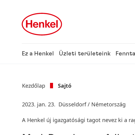
Skip to main content
Skip to footer
Ez a Henkel
Üzleti területeink
Fennta
Kezdőlap
Sajtó
2023. jan. 23.
Düsseldorf / Németország
A Henkel új igazgatósági tagot nevez ki a r