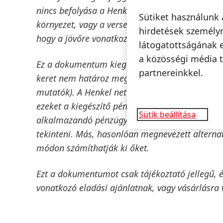
nincs befolyása a Henkelnek, és ezek előre nem
Sütiket használunk 
környezet, vagy a versenytársak és más piaci s
hirdetések személyr
hogy a jövőre vonatkozó állításait frissítse.
látogatottságának 
a közösségi média t
Ez a dokumentum kiegészítő pénzügyi mutatók
partnereinkkel.
keret nem határoz meg egyértelműen, és amely
mutatók). A Henkel nettó eszközállományának,
ezeket a kiegészítő pénzügyi mutatókat nem sz
Sütik beállítása
alkalmazandó pénzügyi beszámolási keretekkel
tekinteni. Más, hasonlóan megnevezett alternatí
módon számíthatják ki őket.
Ezt a dokumentumot csak tájékoztató jellegű, 
vonatkozó eladási ajánlatnak, vagy vásárlásra 