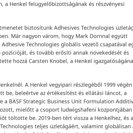
h, a Henkel felügyelőbizottságának és részvényesi
menetet biztosítunk Adhesives Technologies üzletá
etben. Már nagyon várom, hogy Mark Dornnal együtt
 Adhesive Technologies globális vezető csapatával e
ő pozícióját, és tovább erősíti annak növekedését és
tette hozzá Carsten Knobel, a Henkel igazgatóságán
nkelnél. A Henkel vegyipari részlegéből 1999 végén 
 be, beleértve az értékesítést és ellátási láncot, a
te a BASF Strategic Business Unit Formulation Additi
ozott, mielőtt a csoport ludwigshafeni központjában
iót töltötte be. 2019-ben tért vissza a Henkelhez, és 
Technologies teljes üzletágáért, valamint globálisan 