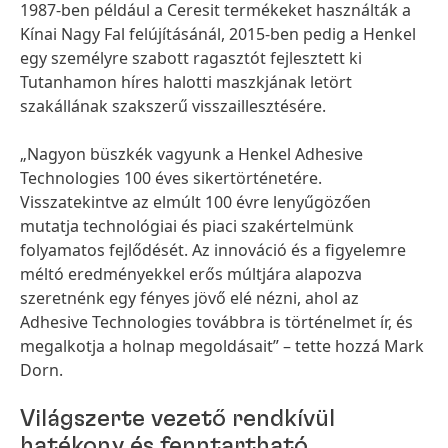
1987-ben például a Ceresit termékeket használták a
Kínai Nagy Fal felújításánál, 2015-ben pedig a Henkel
egy személyre szabott ragasztót fejlesztett ki
Tutanhamon híres halotti maszkjának letört
szakállának szakszerű visszaillesztésére.
„Nagyon büszkék vagyunk a Henkel Adhesive
Technologies 100 éves sikertörténetére.
Visszatekintve az elmúlt 100 évre lenyűgözően
mutatja technológiai és piaci szakértelmünk
folyamatos fejlődését. Az innováció és a figyelemre
méltó eredményekkel erős múltjára alapozva
szeretnénk egy fényes jövő elé nézni, ahol az
Adhesive Technologies továbbra is történelmet ír, és
megalkotja a holnap megoldásait” – tette hozzá Mark
Dorn.
Világszerte vezető rendkívül
hatékony és fenntartható