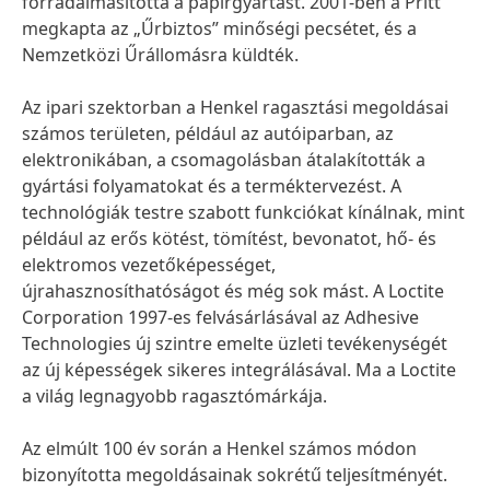
forradalmasította a papírgyártást. 2001-ben a Pritt
megkapta az „Űrbiztos” minőségi pecsétet, és a
Nemzetközi Űrállomásra küldték.
Az ipari szektorban a Henkel ragasztási megoldásai
számos területen, például az autóiparban, az
elektronikában, a csomagolásban átalakították a
gyártási folyamatokat és a terméktervezést. A
technológiák testre szabott funkciókat kínálnak, mint
például az erős kötést, tömítést, bevonatot, hő- és
elektromos vezetőképességet,
újrahasznosíthatóságot és még sok mást. A Loctite
Corporation 1997-es felvásárlásával az Adhesive
Technologies új szintre emelte üzleti tevékenységét
az új képességek sikeres integrálásával. Ma a Loctite
a világ legnagyobb ragasztómárkája.
Az elmúlt 100 év során a Henkel számos módon
bizonyította megoldásainak sokrétű teljesítményét.