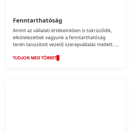
Fenntarthatóság
Amint az vállalati értékeinkben is tükröződik,
elkötelezettek vagyunk a fenntarthatóság
terén tanúsított vezető szerepvállalás mellett. E
vezető szerep keretében a fenntartható
fejlődéshez fűződő új megoldások úttörői
TUDJON MEG TÖBBET
kívánunk lenni, miközben továbbra is
felelősségteljes módon alakítjuk üzleti
tevékenységünket és növeljük gazdasági
sikerünket.