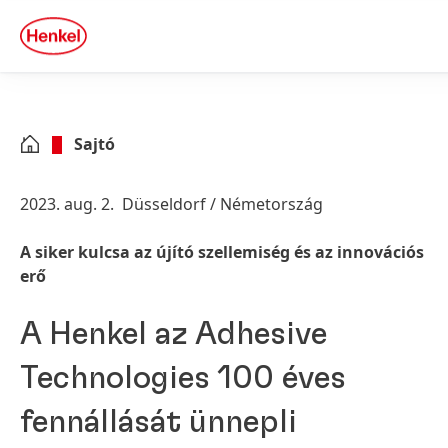
Skip to main content
Skip to footer
quick
search
Sajtó
2023. aug. 2.
Düsseldorf / Németország
A siker kulcsa az újító szellemiség és az innovációs
erő
A Henkel az Adhesive
Technologies 100 éves
fennállását ünnepli