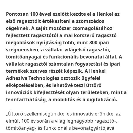
Pontosan 100 évvel ezelőtt kezdte el a Henkel az
első ragasztóit értékesíteni a szomszédos
cégeknek. A saját mosószer csomagolásához
fejlesztett ragasztótól a mai korszerű ragasztó
megoldások nyújtásáig több, mint 800 ipari
szegmensben, a vállalat világelső ragasztói,
tömítőanyagai és funkcionális bevonatai által. A
vállalat ragasztói számtalan fogyasztási és ipari
termékek szerves részét képezik. A Henkel
Adhesive Technologies osztozik ügyfelei
elképzeléseiben, és lehetővé teszi úttörő
innovációk kifejlesztését olyan területeken, mint a
fenntarthatóság, a mobilitás és a digitalizáció.
„Úttörő szellemiségünkkel és innovatív erőnkkel az
elmúlt 100 év során a világ legnagyobb ragasztó-,
tömítőanyag- és funkcionális bevonatgyártójává