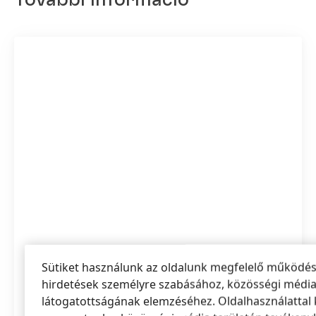
További információ
Sütiket használunk az oldalunk megfelelő működésé
Adhesive Technologies
hirdetések személyre szabásához, közösségi média 
látogatottságának elemzéséhez. Oldalhasználattal 
A Henkel világszerte vezető szerepet tölt be a