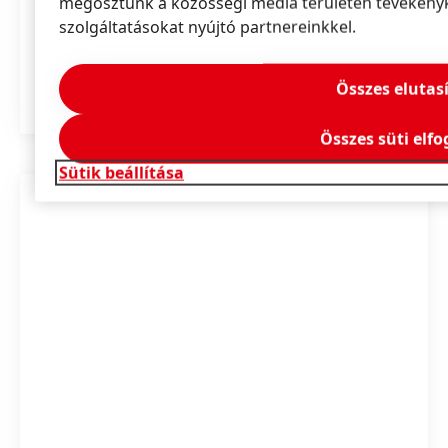
megosztunk a közösségi média területén tevékenyke
ragasztóanyag-megoldások, szigetelőanyagok
szolgáltatásokat nyújtó partnereinkkel.
és funkcionális bevonatok terén.
Összes elutas
TUDJON MEG TÖBBET
Összes süti elf
Sütik beállítása