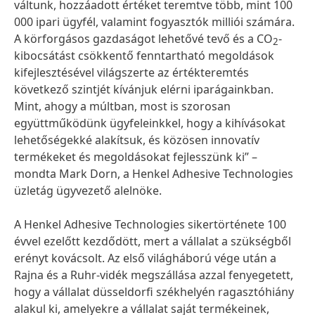
váltunk, hozzáadott értéket teremtve több, mint 100
000 ipari ügyfél, valamint fogyasztók milliói számára.
A körforgásos gazdaságot lehetővé tevő és a CO
-
2
kibocsátást csökkentő fenntartható megoldások
kifejlesztésével világszerte az értékteremtés
következő szintjét kívánjuk elérni iparágainkban.
Mint, ahogy a múltban, most is szorosan
együttműködünk ügyfeleinkkel, hogy a kihívásokat
lehetőségekké alakítsuk, és közösen innovatív
termékeket és megoldásokat fejlesszünk ki” –
mondta Mark Dorn, a Henkel Adhesive Technologies
üzletág ügyvezető alelnöke.
A Henkel Adhesive Technologies sikertörténete 100
évvel ezelőtt kezdődött, mert a vállalat a szükségből
erényt kovácsolt. Az első világháború vége után a
Rajna és a Ruhr-vidék megszállása azzal fenyegetett,
hogy a vállalat düsseldorfi székhelyén ragasztóhiány
alakul ki, amelyekre a vállalat saját termékeinek,