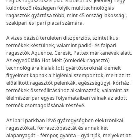
régiós ragasztószerpiac ellátásának. Jelenleg négy
különböző részlegen folyik multitechnológiás
ragasztók gyártása több, mint 45 ország lakossági,
szakipari és ipari piacai számára.
A vizes bázisú területen diszperziós, szintetikus
termékek készülnek, valamint padló- és faipari
ragasztók Aquence, Ceresit, Pattex márkanevek alatt.
Az egyedülálló Hot Melt
(ömledék-ragasztó)
technológiára kialakított gyártósoroknál kiemelt
figyelmet kapnak a higiéniai szempontok, mert az itt
előállított ragasztót pelenkák, egészségügyi, kórházi
termékek összeállításához alkalmazzák, valamint az
élelmiszeripar egyes folyamataiban válnak az adott
termék csomagolásának részévé.
Az ipari parkban lévő gyáregységben elektronikai
ragasztókat, forrasztópasztát és annak két
alapanyagát – fémpor, gyanta – gyártják, melyeket az