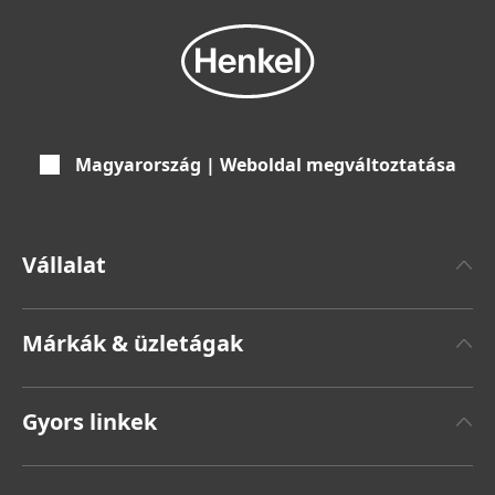
Magyarország | Weboldal megváltoztatása
Vállalat
Henkelről
Márkák & üzletágak
Henkel márka
Henkel Adhesive Technologies
Sajtóközlemények
Gyors linkek
Henkel Consumer Brands
Éves jelentés
Állások és jelentkezés