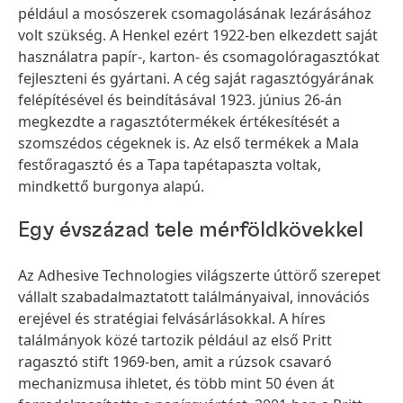
például a mosószerek csomagolásának lezárásához
volt szükség. A Henkel ezért 1922-ben elkezdett saját
használatra papír-, karton- és csomagolóragasztókat
fejleszteni és gyártani. A cég saját ragasztógyárának
felépítésével és beindításával 1923. június 26-án
megkezdte a ragasztótermékek értékesítését a
szomszédos cégeknek is. Az első termékek a Mala
festőragasztó és a Tapa tapétapaszta voltak,
mindkettő burgonya alapú.
Egy évszázad tele mérföldkövekkel
Az Adhesive Technologies világszerte úttörő szerepet
vállalt szabadalmaztatott találmányaival, innovációs
erejével és stratégiai felvásárlásokkal. A híres
találmányok közé tartozik például az első Pritt
ragasztó stift 1969-ben, amit a rúzsok csavaró
mechanizmusa ihletet, és több mint 50 éven át