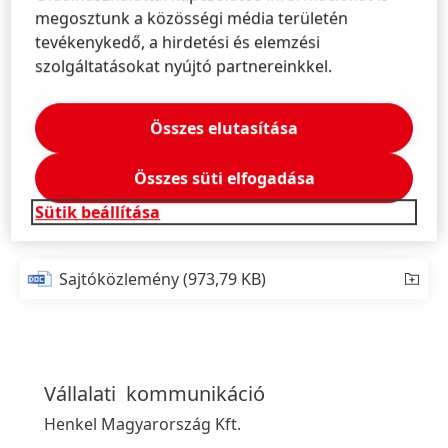
A Henkel a jövőben magyarországi termelői
megosztunk a közösségi média területén
tevékenységét a környei gyárára fogja koncentrálni,
tevékenykedő, a hirdetési és elemzési
ahol multitechnológiás ragasztók előállítása zajlik. A
szolgáltatásokat nyújtó partnereinkkel.
vállalat továbbra is elkötelezett ügyfeleinek és
fogyasztóinak kiszolgálása iránt, valamint amellett,
Összes elutasítása
hogy vonzó munkahelyeket kínáljon budapesti
adminisztrációs- és tudásközpontjában, illetve
Összes süti elfogadása
környei gyárban.
Sütik beállítása
Sajtóközlemény
(973,79 KB)
Vállalati
kommunikáció
Henkel Magyarország Kft.