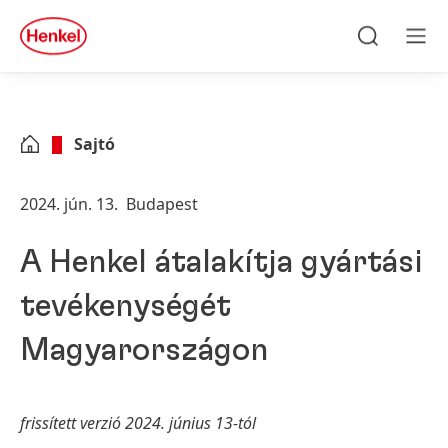
Skip to main content
Skip to footer
quick
search
Keresés
Men
Sajtó
2024. jún. 13.
Budapest
A Henkel átalakítja gyártási
tevékenységét
Magyarországon
frissített verzió 2024. június 13-tól