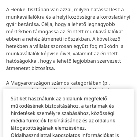
A Henkel tisztában van azzal, milyen hatással lesz a
munkavállalókra és a helyi közösségre a körösladányi
gyár bezárása. Célja, hogy a lehető legnagyobb
mértékben támogassa az érintett munkavállalókat
ebben a nehéz átmeneti időszakban. A következő
hetekben a vállalat szorosan együtt fog működni a
munkavállalók képviselőivel, valamint az érintett
hatóságokkal, hogy a lehető legjobban szervezett
átmenetet biztosítsa.
A Magyarországon számos kategóriában
(pl.
mosószerek, hajfestékek) piacvezető Henkel
Consumer Brands üzletág piaci jelenlétét nem érinti
Sütiket használunk az oldalunk megfelelő
ez a konszolidáció, mivel a Körösladányban gyártott
működésének biztosításához, a tartalmak és
termékeket alapvetően nem Magyarországon
hirdetések személyre szabásához, közösségi
értékesítik, hanem más európai országokba szállítják.
média funkciók felkínálásához és az oldalunk
látogatottságának elemzéséhez.
Oldalhasználattal kapcsolatos információkat is