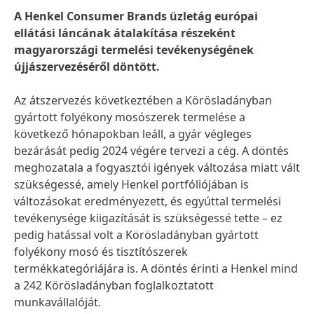
A Henkel Consumer Brands üzletág európai
ellátási láncának átalakítása részeként
magyarországi termelési tevékenységének
újjászervezéséről döntött.
Az átszervezés következtében a Körösladányban
gyártott folyékony mosószerek termelése a
következő hónapokban leáll, a gyár végleges
bezárását pedig 2024 végére tervezi a cég. A döntés
meghozatala a fogyasztói igények változása miatt vált
szükségessé, amely Henkel portfóliójában is
változásokat eredményezett, és egyúttal termelési
tevékenysége kiigazítását is szükségessé tette – ez
pedig hatással volt a Körösladányban gyártott
folyékony mosó és tisztítószerek
termékkategóriájára is. A döntés érinti a Henkel mind
a 242 Körösladányban foglalkoztatott
munkavállalóját.