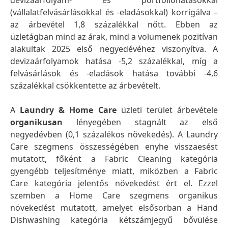
devizaárfolyam- és portfólióhatásokkal
(vállalatfelvásárlásokkal és -eladásokkal) korrigálva –
az árbevétel 1,8 százalékkal nőtt. Ebben az
üzletágban mind az árak, mind a volumenek pozitívan
alakultak 2025 első negyedévéhez viszonyítva. A
devizaárfolyamok hatása -5,2 százalékkal, míg a
felvásárlások és -eladások hatása további -4,6
százalékkal csökkentette az árbevételt.
A
Laundry & Home Care
üzleti terület árbevétele
organikusan
lényegében stagnált az első
negyedévben (0,1 százalékos növekedés). A Laundry
Care szegmens összességében enyhe visszaesést
mutatott, főként a Fabric Cleaning kategória
gyengébb teljesítménye miatt, miközben a Fabric
Care kategória jelentős növekedést ért el. Ezzel
szemben a Home Care szegmens organikus
növekedést mutatott, amelyet elsősorban a Hand
Dishwashing kategória kétszámjegyű bővülése