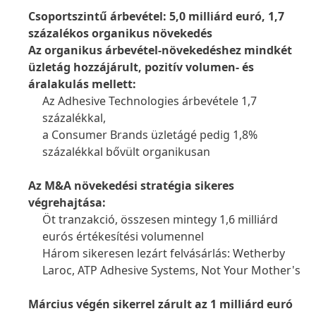
Csoportszintű árbevétel: 5,0 milliárd euró, 1,7
százalékos organikus növekedés
Az organikus árbevétel-növekedéshez mindkét
üzletág hozzájárult, pozitív volumen- és
áralakulás mellett:
Az Adhesive Technologies árbevétele 1,7
százalékkal,
a Consumer Brands üzletágé pedig 1,8%
százalékkal bővült organikusan
Az M&A növekedési stratégia sikeres
végrehajtása:
Öt tranzakció, összesen mintegy 1,6 milliárd
eurós értékesítési volumennel
Három sikeresen lezárt felvásárlás: Wetherby
Laroc, ATP Adhesive Systems, Not Your Mother's
Március végén sikerrel zárult az 1 milliárd euró