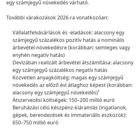
egy számjegyű növekedés várható.
További várakozások 2026-ra vonatkozóan:
Vállalatfelvásárlások és -eladások: alacsony egy
számjegyű százalékos pozitív hatás a nominális
árbevétel-növekedésre
(korábban: semleges vagy
enyhén negatív hatás)
Devizában realizált árbevétel átszámítása: alacsony
egy számjegyű százalékos negatív hatás
Közvetlen anyagköltség: magas egy számjegyű
növekedés az előző évi átlaghoz képest
(korábban:
alacsony egy számjegyű növekedés)¹
Átszervezési költségek: 150–200 millió euró
Beruházási célú készpénz-kiáramlás
(ingatlanok,
gépek, berendezések és immateriális eszközök):
650–750 millió euró