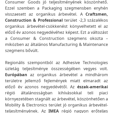
Consumer Goods jó teljesítményének köszönhető.
Ezzel szemben a Packaging szegmensben enyhén
visszaesett az organikus árbevétel. A
Craftsmen,
Construction & Professional
terület -2,3 százalékos
organikus árbevétel-csökkenést könyvelhetett el az
előző év azonos negyedévéhez képest. Ezt a változást
a Consumer & Construction szegmens okozta –
miközben az általános Manufacturing & Maintenance
szegmens bővült.
Regionális szempontból az Adhesive Technologies
üzletág teljesítménye összességében vegyes volt.
Európában
az organikus árbevétel a mindhárom
területre jellemző fejlemények miatt elmaradt az
előző év azonos negyedévétől. Az
észak-amerikai
régió általánosságban kihívásokkal teli piaci
környezetében stagnált az árbevétel, köszönhetően a
Mobility & Electronics terület jó organikus árbevétel-
teljesítményének. Az
IMEA
régió nagyon erőteljes