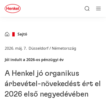
Skip to main content
Skip to footer
quick
search
Keresés
Men
Sajtó
2026. máj. 7.
Düsseldorf / Németország
Jól indult a 2026-os pénzügyi év
A Henkel jó organikus
árbevétel-növekedést ért el
2026 első negyedévében