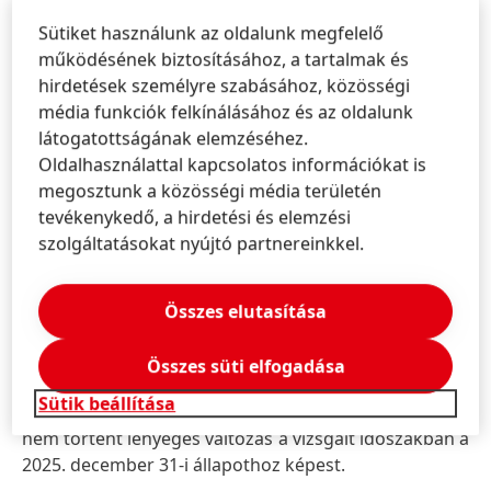
csökkenés következett be, elsősorban a Laundry &
Sütiket használunk az oldalunk megfelelő
Home Care üzleti terület gyengébb teljesítménye
működésének biztosításához, a tartalmak és
miatt, miközben a Hair terület árbevétele pozitívan
hirdetések személyre szabásához, közösségi
alakult.
Észak-Amerika
jó organikus növekedést ért
média funkciók felkínálásához és az oldalunk
el, főként a Hair terület nagyon erős bővülésének
látogatottságának elemzéséhez.
köszönhetően. Az
ázsiai–csendes-óceáni
régió
Oldalhasználattal kapcsolatos információkat is
rendkívül erőteljes növekedést mutatott a Hair üzleti
megosztunk a közösségi média területén
terület kétszámjegyű bővüléséből eredően.
Latin-
tevékenykedő, a hirdetési és elemzési
Amerika
jó organikus árbevétel-növekedést ért el,
szolgáltatásokat nyújtó partnereinkkel.
ami a Laundry & Home Care és a Hair üzleti területek
fejlődésével magyarázható.
Összes elutasítása
A Csoport nettó eszközállománya és pénzügyi
helyzete
Összes süti elfogadása
Sütik beállítása
A Csoport nettó eszközeiben és pénzügyi helyzetében
nem történt lényeges változás a vizsgált időszakban a
2025. december 31-i állapothoz képest.