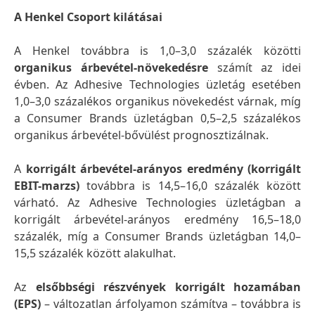
A Henkel Csoport kilátásai
A Henkel továbbra is 1,0–3,0 százalék közötti
organikus árbevétel-növekedésre
számít az idei
évben. Az Adhesive Technologies üzletág esetében
1,0–3,0 százalékos organikus növekedést várnak, míg
a Consumer Brands üzletágban 0,5–2,5 százalékos
organikus árbevétel-bővülést prognosztizálnak.
A
korrigált árbevétel-arányos eredmény
(korrigált
EBIT-marzs)
továbbra is 14,5–16,0 százalék között
várható. Az Adhesive Technologies üzletágban a
korrigált árbevétel-arányos eredmény 16,5–18,0
százalék, míg a Consumer Brands üzletágban 14,0–
15,5 százalék között alakulhat.
Az
elsőbbségi részvények korrigált hozamában
(EPS)
– változatlan árfolyamon számítva – továbbra is