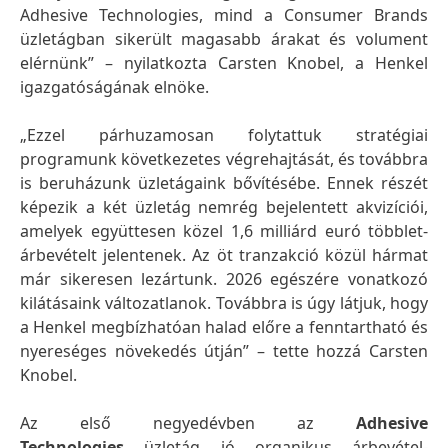
Adhesive Technologies, mind a Consumer Brands
üzletágban sikerült magasabb árakat és volument
elérnünk” – nyilatkozta Carsten Knobel, a Henkel
igazgatóságának elnöke.
„Ezzel párhuzamosan folytattuk stratégiai
programunk következetes végrehajtását, és továbbra
is beruházunk üzletágaink bővítésébe. Ennek részét
képezik a két üzletág nemrég bejelentett akvizíciói,
amelyek együttesen közel 1,6 milliárd euró többlet-
árbevételt jelentenek. Az öt tranzakció közül hármat
már sikeresen lezártunk. 2026 egészére vonatkozó
kilátásaink változatlanok. Továbbra is úgy látjuk, hogy
a Henkel megbízhatóan halad előre a fenntartható és
nyereséges növekedés útján” – tette hozzá Carsten
Knobel.
Az első negyedévben az
Adhesive
Technologies
üzletág jó organikus árbevétel-