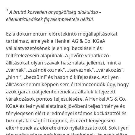
1
A bruttó közvetlen anyagköltség alakulása –
ellenintézkedések figyelembevétele nélkül.
Ez a dokumentum előretekintő megállapításokat
tartalmaz, amelyek a Henkel AG & Co. KGaA
vállalatvezetésének jelenlegi becslésein és
feltételezésein alapulnak. A jövőre vonatkozó
állításokat olyan szavak használata jellemzi, mint a
„várnak”, „szándékoznak”, „terveznek”, „várakozás”,
„hinni”, „becsülni” és hasonló kifejezések. Az ilyen
állítások semmiképpen sem értelmezendők úgy, hogy
azok garanciát jelentenének az általuk kifejezett
várakozások pontos teljesülésére. A Henkel AG & Co.
KGaA és leányvállalatainak jövőbeni teljesítménye és
ténylegesen elért eredményei számos kockázattól és
bizonytalanságtól függnek, és ezért lényegesen
eltérhetnek az előretekintő nyilatkozatoktól. Sok ilyen