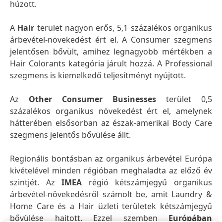
húzott.
A
Hair
terület nagyon erős, 5,1 százalékos organikus
árbevétel-növekedést ért el. A Consumer szegmens
jelentősen bővült, amihez legnagyobb mértékben a
Hair Colorants kategória járult hozzá. A Professional
szegmens is kiemelkedő teljesítményt nyújtott.
Az
Other Consumer Businesses
terület 0,5
százalékos organikus növekedést ért el, amelynek
hátterében elsősorban az észak-amerikai Body Care
szegmens jelentős bővülése állt.
Regionális bontásban az organikus árbevétel Európa
kivételével minden régióban meghaladta az előző év
szintjét. Az
IMEA
régió kétszámjegyű organikus
árbevétel-növekedésről számolt be, amit Laundry &
Home Care és a Hair üzleti területek kétszámjegyű
bővülése hajtott. Ezzel szemben
Európában