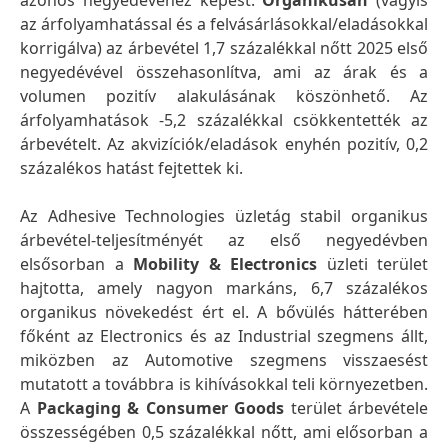
azonos negyedévéhez képest.
Organikusan
(vagyis
az árfolyamhatással és a felvásárlásokkal/eladásokkal
korrigálva) az árbevétel 1,7 százalékkal nőtt 2025 első
negyedévével összehasonlítva, ami az árak és a
volumen pozitív alakulásának köszönhető. Az
árfolyamhatások -5,2 százalékkal csökkentették az
árbevételt. Az akvizíciók/eladások enyhén pozitív, 0,2
százalékos hatást fejtettek ki.
Az Adhesive Technologies üzletág stabil organikus
árbevétel-teljesítményét az első negyedévben
elsősorban a
Mobility & Electronics
üzleti terület
hajtotta, amely nagyon markáns, 6,7 százalékos
organikus növekedést ért el. A bővülés hátterében
főként az Electronics és az Industrial szegmens állt,
miközben az Automotive szegmens visszaesést
mutatott a továbbra is kihívásokkal teli környezetben.
A
Packaging & Consumer Goods
terület árbevétele
összességében 0,5 százalékkal nőtt, ami elősorban a