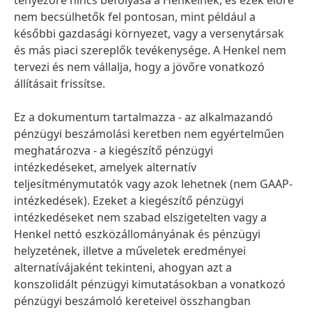
tényezőre nincs befolyása a Henkelnek, és ezek előre
nem becsülhetők fel pontosan, mint például a
későbbi gazdasági környezet, vagy a versenytársak
és más piaci szereplők tevékenysége. A Henkel nem
tervezi és nem vállalja, hogy a jövőre vonatkozó
állításait frissítse.
Ez a dokumentum tartalmazza - az alkalmazandó
pénzügyi beszámolási keretben nem egyértelműen
meghatározva - a kiegészítő pénzügyi
intézkedéseket, amelyek alternatív
teljesítménymutatók vagy azok lehetnek
(nem GAAP-
intézkedések). Ezeket a kiegészítő pénzügyi
intézkedéseket nem szabad elszigetelten vagy a
Henkel nettó eszközállományának és pénzügyi
helyzetének, illetve a műveletek eredményei
alternatívájaként tekinteni, ahogyan azt a
konszolidált pénzügyi kimutatásokban a vonatkozó
pénzügyi beszámoló kereteivel összhangban