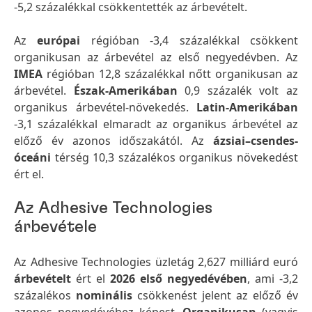
-5,2 százalékkal csökkentették az árbevételt.
Az
európai
régióban -3,4 százalékkal csökkent
organikusan az árbevétel az első negyedévben. Az
IMEA
régióban 12,8 százalékkal nőtt organikusan az
árbevétel.
Észak-Amerikában
0,9 százalék volt az
organikus árbevétel-növekedés.
Latin-Amerikában
-3,1 százalékkal elmaradt az organikus árbevétel az
előző év azonos időszakától. Az
ázsiai–csendes-
óceáni
térség 10,3 százalékos organikus növekedést
ért el.
Az Adhesive Technologies
árbevétele
Az Adhesive Technologies üzletág 2,627 milliárd euró
árbevételt
ért el
2026 első negyedévében
, ami -3,2
százalékos
nominális
csökkenést jelent az előző év