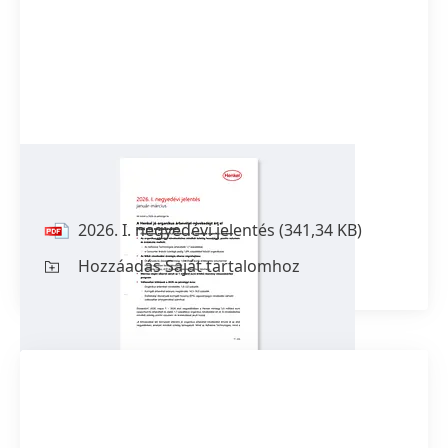
2026. I. negyedévi jelentés
2026. I. negyedévi jelentés
(341,34 KB)
Hozzáadás Saját tartalomhoz