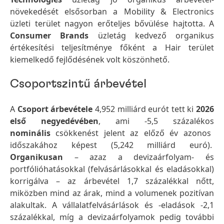
növekedését elsősorban a Mobility & Electronics
üzleti terület nagyon erőteljes bővülése hajtotta. A
Consumer Brands
üzletág kedvező organikus
értékesítési teljesítménye főként a Hair terület
kiemelkedő fejlődésének volt köszönhető.
Csoportszintű árbevétel
A
Csoport árbevétele
4,952 milliárd eurót tett ki
2026
első negyedévében
, ami -5,5 százalékos
nominális
csökkenést jelent az előző év azonos
időszakához képest (5,242 milliárd euró).
Organikusan
– azaz a devizaárfolyam- és
portfólióhatásokkal (felvásárlásokkal és eladásokkal)
korrigálva – az árbevétel 1,7 százalékkal nőtt,
miközben mind az árak, mind a volumenek pozitívan
alakultak. A vállalatfelvásárlások és -eladások -2,1
százalékkal, míg a devizaárfolyamok pedig további