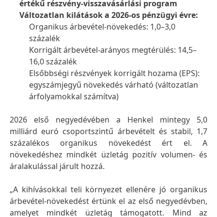
értékű részvény-visszavásárlási program
Változatlan kilátások a 2026-os pénzügyi évre:
Organikus árbevétel-növekedés: 1,0–3,0
százalék
Korrigált árbevétel-arányos megtérülés: 14,5–
16,0 százalék
Elsőbbségi részvények korrigált hozama
(EPS):
egyszámjegyű növekedés várható
(változatlan
árfolyamokkal számítva)
2026 első negyedévében a Henkel mintegy 5,0
milliárd euró csoportszintű árbevételt és stabil, 1,7
százalékos organikus növekedést ért el. A
növekedéshez mindkét üzletág pozitív volumen- és
áralakulással járult hozzá.
„A kihívásokkal teli környezet ellenére jó organikus
árbevétel-növekedést értünk el az első negyedévben,
amelyet mindkét üzletág támogatott. Mind az