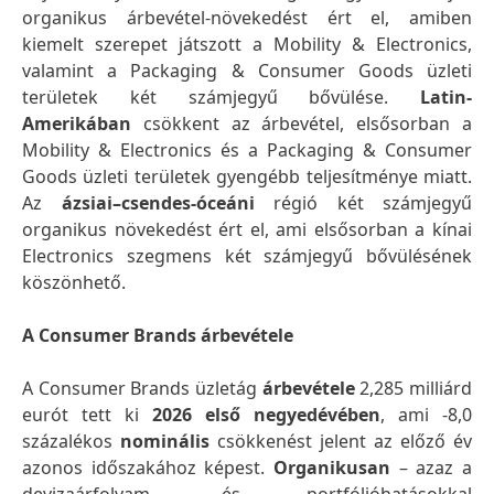
organikus árbevétel-növekedést ért el, amiben
kiemelt szerepet játszott a Mobility & Electronics,
valamint a Packaging & Consumer Goods üzleti
területek két számjegyű bővülése.
Latin-
Amerikában
csökkent az árbevétel, elsősorban a
Mobility & Electronics és a Packaging & Consumer
Goods üzleti területek gyengébb teljesítménye miatt.
Az
ázsiai–csendes-óceáni
régió két számjegyű
organikus növekedést ért el, ami elsősorban a kínai
Electronics szegmens két számjegyű bővülésének
köszönhető.
A Consumer Brands árbevétele
A Consumer Brands üzletág
árbevétele
2,285 milliárd
eurót tett ki
2026 első negyedévében
, ami -8,0
százalékos
nominális
csökkenést jelent az előző év
azonos időszakához képest.
Organikusan
– azaz a