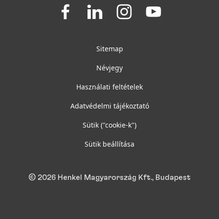
Join
Join
Join
Join
us
us
us
us
on
on
on
on
Facebook
LinkedIn
Instagram
YouTube
Sitemap
Névjegy
Használati feltételek
Adatvédelmi tájékoztató
Sütik
("cookie-k")
Sütik beállítása
© 2026 Henkel Magyarország Kft., Budapest