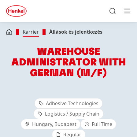
Skip to main content
Skip to footer
quick
search
Keresés
Men
Karrier
Állások és jelentkezés
WAREHOUSE
ADMINISTRATOR WITH
GERMAN (M/F)
Adhesive Technologies
Logistics / Supply Chain
Hungary, Budapest
Full Time
Regular