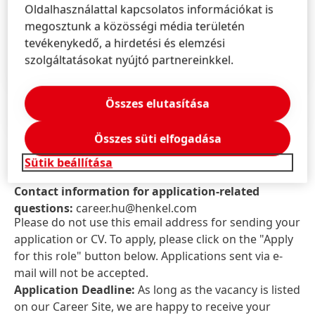
Oldalhasználattal kapcsolatos információkat is
megosztunk a közösségi média területén
tevékenykedő, a hirdetési és elemzési
szolgáltatásokat nyújtó partnereinkkel.
Összes elutasítása
How is work at Henkel
Összes süti elfogadása
JOB ID:
26093603
Sütik beállítása
Job Locations:
Hungary, Budapest
Contact information for application-related
questions:
career.hu@henkel.com
Please do not use this email address for sending your
application or CV. To apply, please click on the "Apply
for this role" button below. Applications sent via e-
mail will not be accepted.
Application Deadline:
As long as the vacancy is listed
on our Career Site, we are happy to receive your