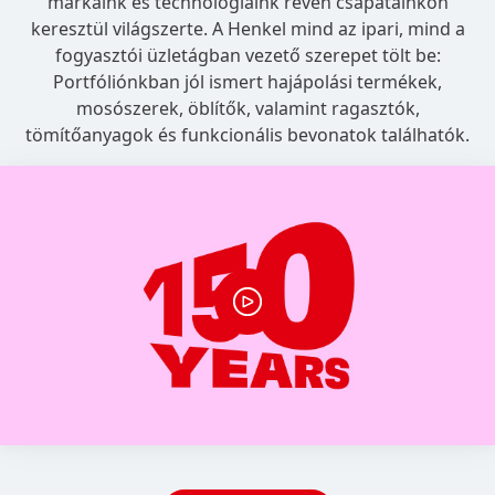
márkáink és technológiáink révén csapatainkon
keresztül világszerte. A Henkel mind az ipari, mind a
fogyasztói üzletágban vezető szerepet tölt be:
Portfóliónkban jól ismert hajápolási termékek,
mosószerek, öblítők, valamint ragasztók,
tömítőanyagok és funkcionális bevonatok találhatók.