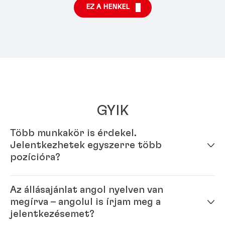
EZ A HENKEL
GYIK
Több munkakör is érdekel.
Jelentkezhetek egyszerre több
pozícióra?
Igen – egyszerűen töltsd ki profilod online
Az állásajánlat angol nyelven van
jelentkezési rendszerünkben. Miután elkészült online
megírva – angolul is írjam meg a
profilod, több pozícióra is jelentkezhetsz.
jelentkezésemet?