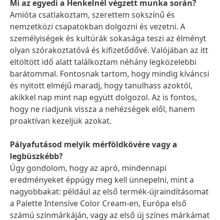
Mi az egyedi a Henkelnél végzett munka során?
Amióta csatlakoztam, szerettem sokszínű és
nemzetközi csapatokban dolgozni és vezetni. A
személyiségek és kultúrák sokasága teszi az élményt
olyan szórakoztatóvá és kifizetődővé. Valójában az itt
eltöltött idő alatt találkoztam néhány legközelebbi
barátommal. Fontosnak tartom, hogy mindig kíváncsi
és nyitott elméjű maradj, hogy tanulhass azoktól,
akikkel nap mint nap együtt dolgozol. Az is fontos,
hogy ne riadjunk vissza a nehézségek elől, hanem
proaktívan kezeljük azokat.
Pályafutásod melyik mérföldkövére vagy a
legbüszkébb?
Úgy gondolom, hogy az apró, mindennapi
eredményeket éppúgy meg kell ünnepelni, mint a
nagyobbakat: például az első termék-újraindításomat
a Palette Intensive Color Cream-en, Európa első
számú színmárkáján, vagy az első új színes márkámat