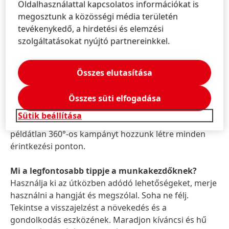
Oldalhasználattal kapcsolatos információkat is
lenni, és eleve kívülről gondolkodsz. Természetesen
megosztunk a közösségi média területén
rugalmasságra és önmotivációra is szükség van
tevékenykedő, a hirdetési és elemzési
ahhoz, hogy az út során felmerülő esetleges
szolgáltatásokat nyújtó partnereinkkel.
visszaeséseket vagy bizonytalanságokat is kezelni
tudja. Az Instagram akkoriban jelent meg, és
akkoriban nem volt sok tapasztalatunk vagy nagy
Összes elutasítása
költségvetésünk a got2b-vel kapcsolatban. Ez azt
jelentette, hogy úgy döntöttünk, hogy kiaknázzuk a
Összes süti elfogadása
digitális lehetőségeket, és összekapcsoljuk azokat
Sütik beállítása
egy offline élménnyel a fogyasztók számára, hogy egy
példátlan 360°-os kampányt hozzunk létre minden
érintkezési ponton.
Mi a legfontosabb tippje a munkakezdőknek?
Használja ki az útközben adódó lehetőségeket, merje
használni a hangját és megszólal. Soha ne félj.
Tekintse a visszajelzést a növekedés és a
gondolkodás eszközének. Maradjon kíváncsi és hű