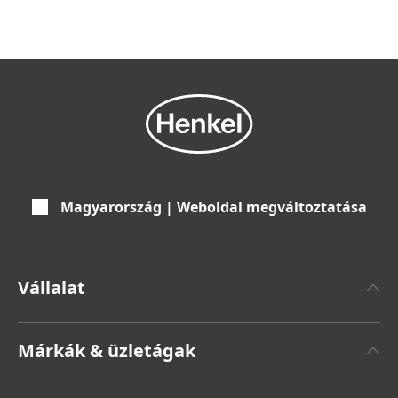
Magyarország | Weboldal megváltoztatása
Vállalat
Henkelről
Márkák & üzletágak
Henkel márka
Henkel Adhesive Technologies