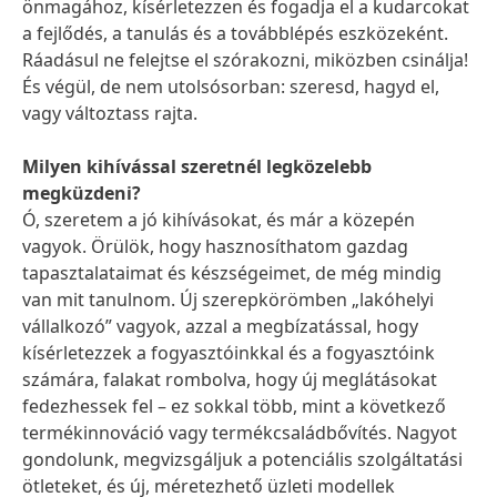
önmagához, kísérletezzen és fogadja el a kudarcokat
a fejlődés, a tanulás és a továbblépés eszközeként.
Ráadásul ne felejtse el szórakozni, miközben csinálja!
És végül, de nem utolsósorban: szeresd, hagyd el,
vagy változtass rajta.
Milyen kihívással szeretnél legközelebb
megküzdeni?
Ó, szeretem a jó kihívásokat, és már a közepén
vagyok. Örülök, hogy hasznosíthatom gazdag
tapasztalataimat és készségeimet, de még mindig
van mit tanulnom. Új szerepkörömben „lakóhelyi
vállalkozó” vagyok, azzal a megbízatással, hogy
kísérletezzek a fogyasztóinkkal és a fogyasztóink
számára, falakat rombolva, hogy új meglátásokat
fedezhessek fel – ez sokkal több, mint a következő
termékinnováció vagy termékcsaládbővítés. Nagyot
gondolunk, megvizsgáljuk a potenciális szolgáltatási
ötleteket, és új, méretezhető üzleti modellek