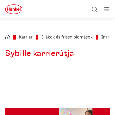
Skip to main content
Skip to footer
quick
search
Keresés
Men
Karrier
Diákok és frissdiplomások
Interjú
Sybille karrierútja