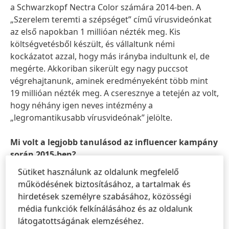
a Schwarzkopf Nectra Color számára 2014-ben. A
„Szerelem teremti a szépséget” című vírusvideónkat
az első napokban 1 millióan nézték meg. Kis
költségvetésből készült, és vállaltunk némi
kockázatot azzal, hogy más irányba indultunk el, de
megérte. Akkoriban sikerült egy nagy puccsot
végrehajtanunk, aminek eredményeként több mint
19 millióan nézték meg. A cseresznye a tetején az volt,
hogy néhány igen neves intézmény a
„legromantikusabb vírusvideónak” jelölte.
Mi volt a legjobb tanulásod az influencer kampány
során 2015-ben?
Ismételten, az elsők között lenni, aki kipróbált
Sütiket használunk az oldalunk megfelelő
dolgokat, egyszerre volt izgalmas és kihívásokkal teli.
működésének biztosításához, a tartalmak és
Annyira szeretem azt az érzést, hogy hiszel a
hirdetések személyre szabásához, közösségi
projektedben, és hajlandó vagy megtenni a további
média funkciók felkínálásához és az oldalunk
mérföldeket és hegyeket mozgatni, hogy ez
látogatottságának elemzéséhez.
megvalósuljon. Ez csak abból fakad, hogy mersz más