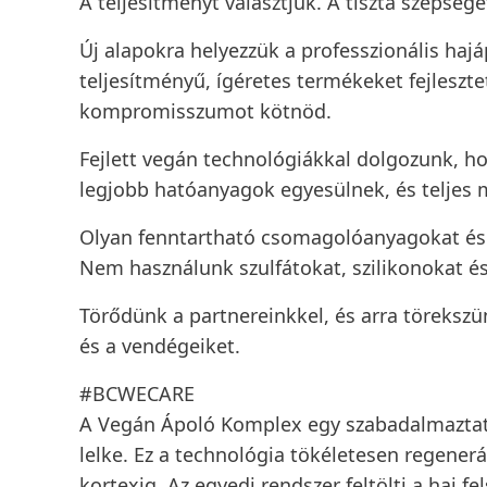
A teljesítményt választjuk. A tiszta szépsége
Új alapokra helyezzük a professzionális hajá
teljesítményű, ígéretes termékeket fejleszt
kompromisszumot kötnöd.
Fejlett vegán technológiákkal dolgozunk, h
legjobb hatóanyagok egyesülnek, és teljes
Olyan fenntartható csomagolóanyagokat és
Nem használunk szulfátokat, szilikonokat é
Törődünk a partnereinkkel, és arra törekszü
és a vendégeiket.
#BCWECARE
A Vegán Ápoló Komplex egy szabadalmaztato
lelke. Ez a technológia tökéletesen regenerál
kortexig. Az egyedi rendszer feltölti a haj fe