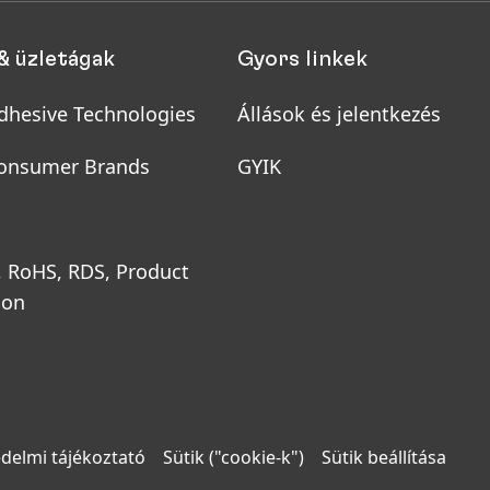
& üzletágak
Gyors linkek
dhesive Technologies
Állások és jelentkezés
onsumer Brands
GYIK
, RoHS, RDS, Product
ion
delmi tájékoztató
Sütik
("cookie-k")
Sütik beállítása