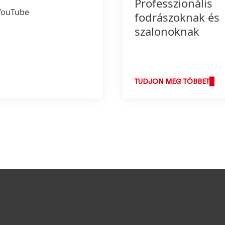
Professzionális
YouTube
fodrászoknak és
szalonoknak
TUDJON MEG TÖBBET