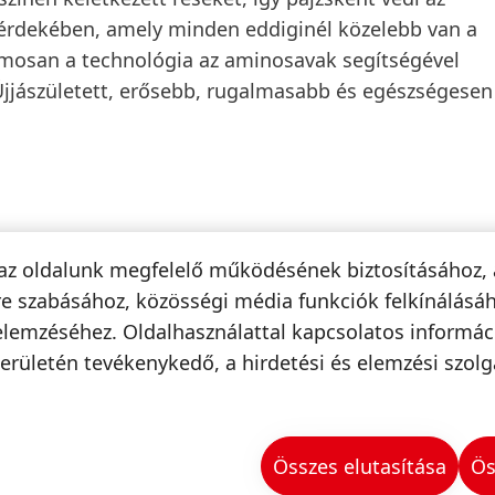
érdekében, amely minden eddiginél közelebb van a
amosan a technológia az aminosavak segítségével
 Újjászületett, erősebb, rugalmasabb és egészségesen
az oldalunk megfelelő működésének biztosításához, 
e szabásához, közösségi média funkciók felkínálásáh
elemzéséhez. Oldalhasználattal kapcsolatos informá
erületén tevékenykedő, a hirdetési és elemzési szolg
Összes elutasítása
Ös