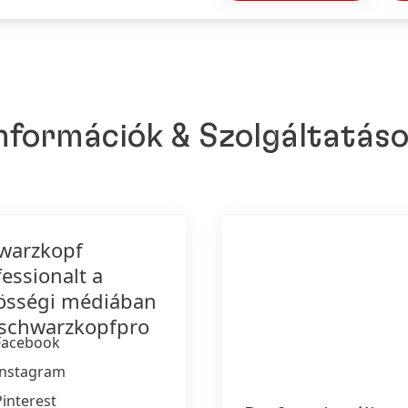
nformációk & Szolgáltatás
warzkopf
essionalt a
össégi médiában
schwarzkopfpro
Facebook
Instagram
Pinterest