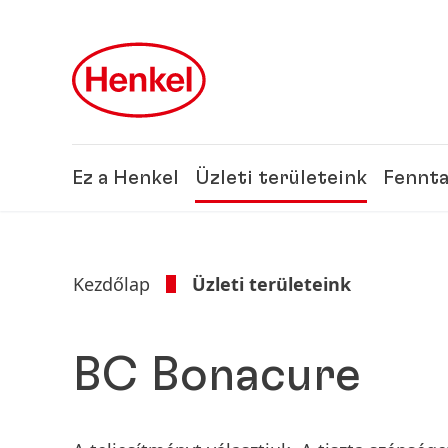
Skip to main content
Skip to footer
Ez a Henkel
Üzleti területeink
Fennta
Kezdőlap
Üzleti területeink
BC Bonacure