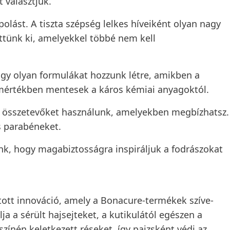
t választjuk.
polást. A tiszta szépség lelkes híveiként olyan nagy
ettünk ki, amelyekkel többé nem kell
ogy olyan formulákat hozzunk létre, amikben a
 mértékben mentesek a káros kémiai anyagoktól.
 összetevőket használunk, amelyekben megbízhatsz.
s parabéneket.
nk, hogy magabiztosságra inspiráljuk a fodrászokat
tt innováció, amely a Bonacure-termékek szíve-
ja a sérült hajsejteket, a kutikulától egészen a
lszínén keletkezett réseket, így pajzsként védi az