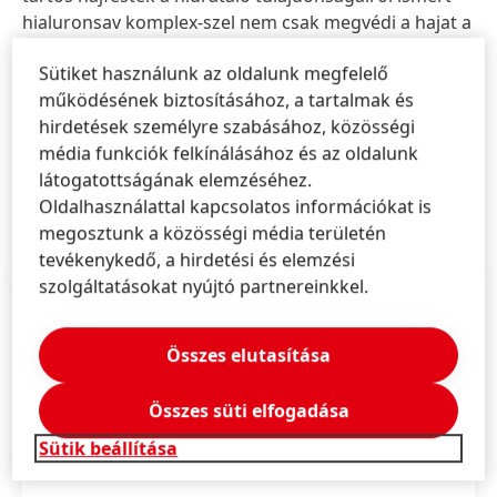
hialuronsav komplex-szel nem csak megvédi a hajat a
károsodástól, de már festés közben és után is ápolja
Sütiket használunk az oldalunk megfelelő
azt. A formula a beépített színápoló rendszernek
működésének biztosításához, a tartalmak és
köszönhetően mélyen a hajszálak belsejébe juttatja a
hirdetések személyre szabásához, közösségi
színpigmenteket. Az eredmény mélyreható ápolás és
média funkciók felkínálásához és az oldalunk
gazdag, tartós színeredmény.
látogatottságának elemzéséhez.
Oldalhasználattal kapcsolatos információkat is
megosztunk a közösségi média területén
tevékenykedő, a hirdetési és elemzési
szolgáltatásokat nyújtó partnereinkkel.
Összes elutasítása
Összes süti elfogadása
Sütik beállítása