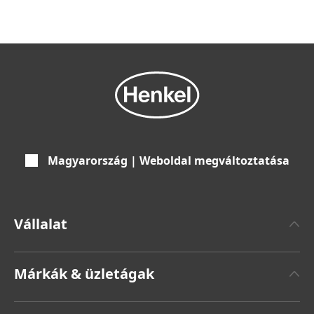
Magyarország | Weboldal megváltoztatása
Vállalat
Henkelről
Márkák & üzletágak
Henkel márka
Henkel Adhesive Technologies