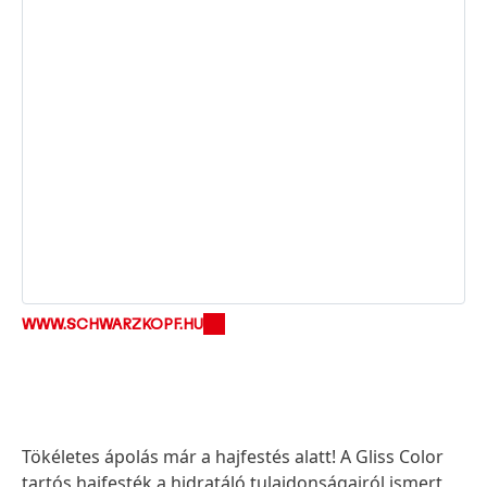
WWW.SCHWARZKOPF.HU
Tökéletes ápolás már a hajfestés alatt! A Gliss Color
tartós hajfesték a hidratáló tulajdonságairól ismert