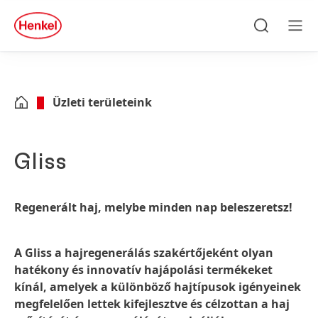
Skip to main content
Skip to footer
quick
search
Keresés
Men
Üzleti területeink
Gliss
Regenerált haj, melybe minden nap beleszeretsz!
A Gliss a hajregenerálás szakértőjeként olyan
hatékony és innovatív hajápolási termékeket
kínál, amelyek a különböző hajtípusok igényeinek
megfelelően lettek kifejlesztve és célzottan a haj