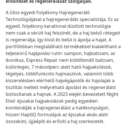
erősítését és regenerálását szolgálják.
A Gliss egyedi Folyékony Hajregeneráló
Technológiájával a hajregenerálás specialistája. Ez az
egyedi, folyékony keratinnal dúsított technológia
nem csak a sérült haj felszínét, de a haj belső rétegeit
is regenerálja, így kívül és belül is ápolja a hajat. A
portfólióban megtalálható termékekkel kialakítható a
teljeskörű hajápolási rutin: sampon, hajbalzsam, az
ikonikus, Express Repair nem kiöblítendő balzsam,
különleges, 7 másodperc alatt ható hajpakolások,
tégelyes, többfunkciós hajmaszkok, valamint több
kiszerelésben elérhető hajvégápolók és hajolajak a
tisztítás mellett mélyreható ápolást és regenerálást
biztosítanak a hajnak. A 2023 elején bevezetett Night
Elixír éjszakai hajpakolások pedig egyedien
kombinálják a hajregenerálást a hatékonyságot,
hiszen HaptIQ formulájuk az éjszakai alvás alatt
összeköti, újjáépíti és erősíti a haj szerkezetét.