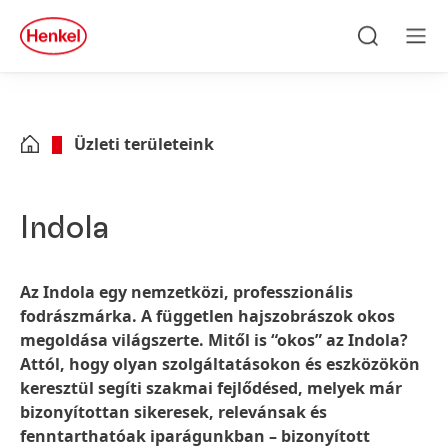
Skip to main content
Skip to footer
quick
search
Keresés
Men
Üzleti területeink
Indola
Az Indola egy nemzetközi, professzionális
fodrászmárka. A független hajszobrászok okos
megoldása világszerte. Mitől is “okos” az Indola?
Attól, hogy olyan szolgáltatásokon és eszközökön
keresztül segíti szakmai fejlődésed, melyek már
bizonyítottan sikeresek, relevánsak és
fenntarthatóak iparágunkban – bizonyított