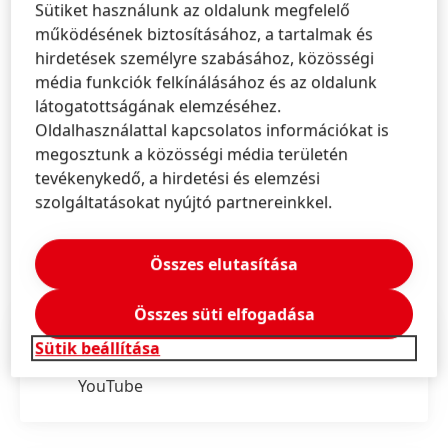
Sütiket használunk az oldalunk megfelelő
működésének biztosításához, a tartalmak és
Információk & Szolgáltatások
hirdetések személyre szabásához, közösségi
média funkciók felkínálásához és az oldalunk
látogatottságának elemzéséhez.
Kapcsolat
Oldalhasználattal kapcsolatos információkat is
megosztunk a közösségi média területén
Schwarzkopf Professional Ügyfélszolgálat
tevékenykedő, a hirdetési és elemzési
szolgáltatásokat nyújtó partnereinkkel.
TUDJON MEG TÖBBET
Összes elutasítása
Összes süti elfogadása
Indola YouTube
Sütik beállítása
Tudj meg többet a márkáról a Youtube-on!
YouTube