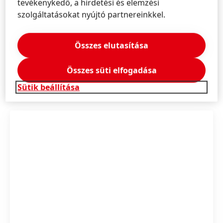
közösségi médiában a
tevékenykedő, a hirdetési és elemzési
szolgáltatásokat nyújtó partnereinkkel.
@schwarzkopfpro
Facebook
Instagram
Összes elutasítása
Pinterest
Összes süti elfogadása
YouTube
Sütik beállítása