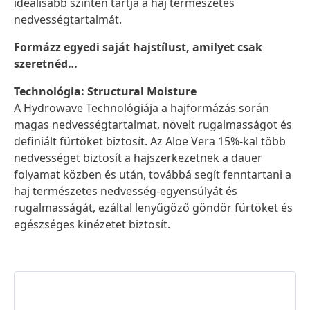
ideálisabb szinten tartja a haj természetes
nedvességtartalmát.
Formázz egyedi saját hajstílust, amilyet csak
szeretnéd…
Technológia: Structural Moisture
A Hydrowave Technológiája a hajformázás során
magas nedvességtartalmat, növelt rugalmasságot és
definiált fürtöket biztosít. Az Aloe Vera 15%-kal több
nedvességet biztosít a hajszerkezetnek a dauer
folyamat közben és után, továbbá segít fenntartani a
haj természetes nedvesség-egyensúlyát és
rugalmasságát, ezáltal lenyűgöző göndör fürtöket és
egészséges kinézetet biztosít.