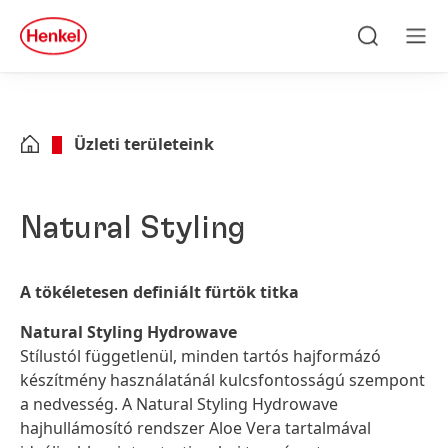
Skip to main content
Skip to footer
quick
search
Keresés
Men
Üzleti területeink
Natural Styling
A tökéletesen definiált fürtök titka
Natural Styling Hydrowave
Stílustól függetlenül, minden tartós hajformázó
készítmény használatánál kulcsfontosságú szempont
a nedvesség. A Natural Styling Hydrowave
hajhullámosító rendszer Aloe Vera tartalmával