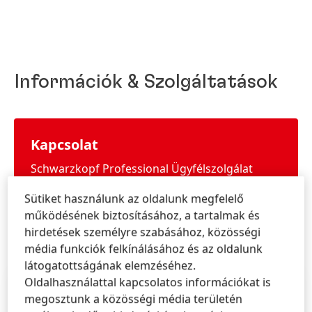
Információk & Szolgáltatások
Kapcsolat
Schwarzkopf Professional Ügyfélszolgálat
Sütiket használunk az oldalunk megfelelő
működésének biztosításához, a tartalmak és
TUDJON MEG TÖBBET
hirdetések személyre szabásához, közösségi
média funkciók felkínálásához és az oldalunk
látogatottságának elemzéséhez.
Oldalhasználattal kapcsolatos információkat is
Schwarzkopf Professionalt a
megosztunk a közösségi média területén