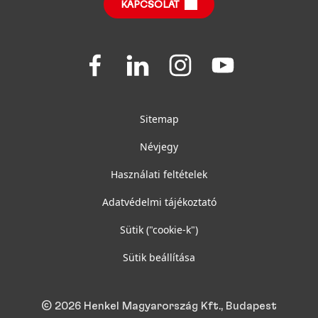
KAPCSOLAT
Join
Join
Join
Join
us
us
us
us
on
on
on
on
Facebook
LinkedIn
Instagram
YouTube
Sitemap
Névjegy
Használati feltételek
Adatvédelmi tájékoztató
Sütik
("cookie-k")
Sütik beállítása
© 2026 Henkel Magyarország Kft., Budapest