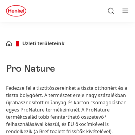
Skip to main content
Skip to footer
quick
search
Keresés
Men
Üzleti területeink
Pro Nature
Fedezze fel a tisztítószereinket a tiszta otthonért és a
tiszta bolygóért. A természet ereje nagy százalékban
újrahasznosított műanyag és karton csomagolásban
egyes ProNature termékeinknél. A ProNature
termékcsalád több fenntartható összetevő*
felhasználásával készül, és EU ökocímkével is
rendelkezik
(a Bref toalett frissítők kivételével).