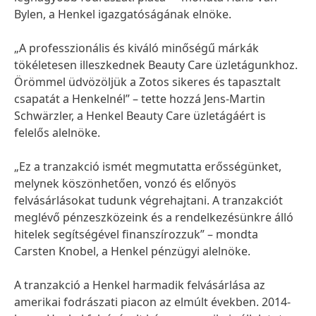
Bylen, a Henkel igazgatóságának elnöke.
„A professzionális és kiváló minőségű márkák
tökéletesen illeszkednek Beauty Care üzletágunkhoz.
Örömmel üdvözöljük a Zotos sikeres és tapasztalt
csapatát a Henkelnél” – tette hozzá Jens-Martin
Schwärzler, a Henkel Beauty Care üzletágáért is
felelős alelnöke.
„Ez a tranzakció ismét megmutatta erősségünket,
melynek köszönhetően, vonzó és előnyös
felvásárlásokat tudunk végrehajtani. A tranzakciót
meglévő pénzeszközeink és a rendelkezésünkre álló
hitelek segítségével finanszírozzuk” – mondta
Carsten Knobel, a Henkel pénzügyi alelnöke.
A tranzakció a Henkel harmadik felvásárlása az
amerikai fodrászati piacon az elmúlt években. 2014-