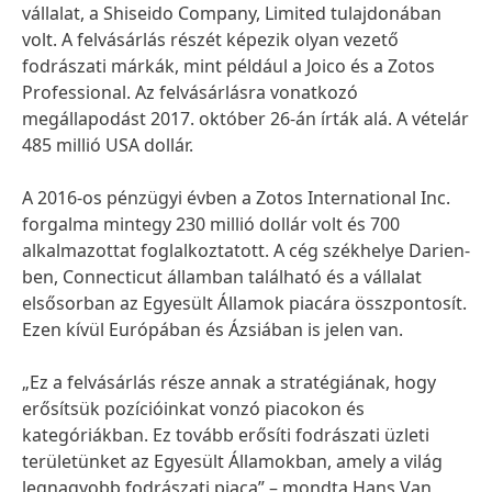
vállalat, a Shiseido Company, Limited tulajdonában
volt. A felvásárlás részét képezik olyan vezető
fodrászati márkák, mint például a Joico és a Zotos
Professional. Az felvásárlásra vonatkozó
megállapodást 2017. október 26-án írták alá. A vételár
485 millió USA dollár.
A 2016-os pénzügyi évben a Zotos International Inc.
forgalma mintegy 230 millió dollár volt és 700
alkalmazottat foglalkoztatott. A cég székhelye Darien-
ben, Connecticut államban található és a vállalat
elsősorban az Egyesült Államok piacára összpontosít.
Ezen kívül Európában és Ázsiában is jelen van.
„Ez a felvásárlás része annak a stratégiának, hogy
erősítsük pozícióinkat vonzó piacokon és
kategóriákban. Ez tovább erősíti fodrászati üzleti
területünket az Egyesült Államokban, amely a világ
legnagyobb fodrászati piaca” – mondta Hans Van