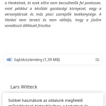
a Henkelnek, és ezek előre nem becsülhetők fel pontosan,
mint például a későbbi gazdasági környezet, vagy a
versenytársak és más piaci szereplők tevékenysége. A
Henkel nem tervezi és nem vállalja, hogy a jövőre
vonatkozó állításait frissítse.
Sajtóközlemény
(1,39 MB)
Lars
Witteck
Henkel
Head of External Communications
Sütiket használunk az oldalunk megfelelő
Headquarters, Düsseldorf/Germany
működésének biztosításához, a tartalmak és