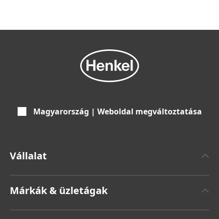
Magyarország | Weboldal megváltoztatása
Vállalat
Henkelről
Márkák & üzletágak
Henkel márka
Henkel Adhesive Technologies