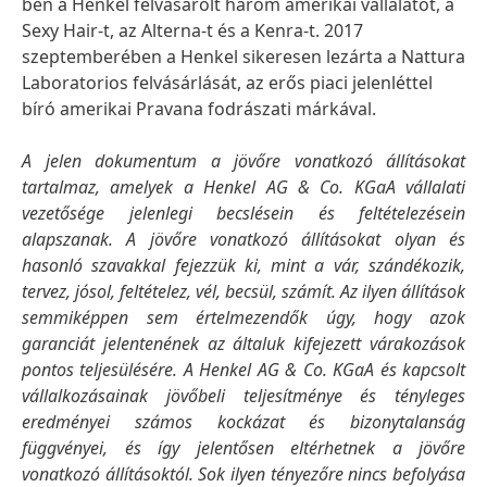
ben a Henkel felvásárolt három amerikai vállalatot, a
Sexy Hair-t, az Alterna-t és a Kenra-t. 2017
szeptemberében a Henkel sikeresen lezárta a Nattura
Laboratorios felvásárlását, az erős piaci jelenléttel
bíró amerikai Pravana fodrászati márkával.
A jelen dokumentum a jövőre vonatkozó állításokat
tartalmaz, amelyek a Henkel AG & Co. KGaA vállalati
vezetősége jelenlegi becslésein és feltételezésein
alapszanak. A jövőre vonatkozó állításokat olyan és
hasonló szavakkal fejezzük ki, mint a vár, szándékozik,
tervez, jósol, feltételez, vél, becsül, számít. Az ilyen állítások
semmiképpen sem értelmezendők úgy, hogy azok
garanciát jelentenének az általuk kifejezett várakozások
pontos teljesülésére. A Henkel AG & Co. KGaA és kapcsolt
vállalkozásainak jövőbeli teljesítménye és tényleges
eredményei számos kockázat és bizonytalanság
függvényei, és így jelentősen eltérhetnek a jövőre
vonatkozó állításoktól. Sok ilyen tényezőre nincs befolyása