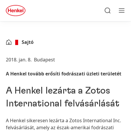
Skip to main content
Skip to footer
quick
search
Keresés
Men
Sajtó
2018. jan. 8.
Budapest
A Henkel tovább erősíti fodrászati üzleti területét
A Henkel lezárta a Zotos
International felvásárlását
A Henkel sikeresen lezárta a Zotos International Inc.
felvásárlását, amely az észak-amerikai fodrászati