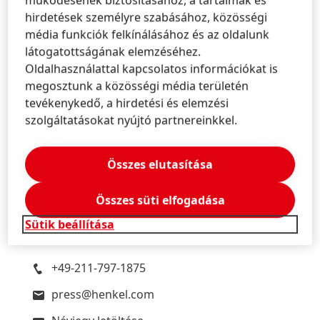
hirdetések személyre szabásához, közösségi
+49-211-797-2606
média funkciók felkínálásához és az oldalunk
press@henkel.com
látogatottságának elemzéséhez.
Oldalhasználattal kapcsolatos információkat is
Névjegy letöltése
megosztunk a közösségi média területén
tevékenykedő, a hirdetési és elemzési
Hozzáadás Saját tartalomhoz
szolgáltatásokat nyújtó partnereinkkel.
Összes elutasítása
Wulf
Klüppelholz
Összes süti elfogadása
Henkel
Corporate Media Relations
Sütik beállítása
Headquarters, Düsseldorf/Germany
+49-211-797-1875
press@henkel.com