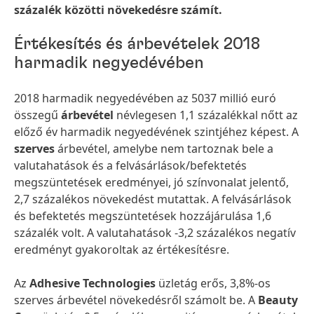
százalék közötti növekedésre számít.
Értékesítés és árbevételek 2018
harmadik negyedévében
2018 harmadik negyedévében az 5037 millió euró
összegű
árbevétel
névlegesen 1,1 százalékkal nőtt az
előző év harmadik negyedévének szintjéhez képest. A
szerves
árbevétel, amelybe nem tartoznak bele a
valutahatások és a felvásárlások/befektetés
megszüntetések eredményei, jó színvonalat jelentő,
2,7 százalékos növekedést mutattak. A felvásárlások
és befektetés megszüntetések hozzájárulása 1,6
százalék volt. A valutahatások -3,2 százalékos negatív
eredményt gyakoroltak az értékesítésre.
Az
Adhesive Technologies
üzletág erős, 3,8%-os
szerves árbevétel növekedésről számolt be. A
Beauty