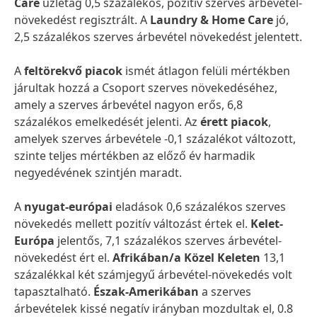
Care
üzletág 0,5 százalékos, pozitív szerves árbevétel-
növekedést regisztrált. A
Laundry & Home Care
jó,
2,5 százalékos szerves árbevétel növekedést jelentett.
A
feltörekvő piacok
ismét átlagon felüli mértékben
járultak hozzá a Csoport szerves növekedéséhez,
amely a szerves árbevétel nagyon erős, 6,8
százalékos emelkedését jelenti. Az
érett piacok
,
amelyek szerves árbevétele -0,1 százalékot változott,
szinte teljes mértékben az előző év harmadik
negyedévének szintjén maradt.
A
nyugat-európai
eladások 0,6 százalékos szerves
növekedés mellett pozitív változást értek el.
Kelet-
Európa
jelentős, 7,1 százalékos szerves árbevétel-
növekedést ért el.
Afrikában/a Közel Keleten
13,1
százalékkal két számjegyű árbevétel-növekedés volt
tapasztalható.
Észak-Amerikában
a szerves
árbevételek kissé negatív irányban mozdultak el, 0.8