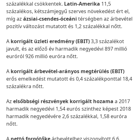
százalékkal csökkentek.
Latin-Amerika
11,5
százalékos, kétszámjegyű szerves növekedést ért el,
míg az
ázsiai-csendes-óceáni
térségben az árbevétel
pozitív változást mutatott és 1,2 százalékkal nőtt.
A
korrigált üzleti eredmény
(EBIT)
3,3 százalékot
javult, és az előző év harmadik negyedévi 897 millió
euróról 926 millió euróra nőtt.
A
korrigált árbevétel-arányos megtérülés
(EBIT)
erős emelkedést mutatott és 0,4 százalékponttal 18,4
százalékra nőtt.
Az
elsőbbségi részvények korrigált hozama
a 2017
harmadik negyedévi 1,54 eurós szinthez képest 2018
harmadik negyedévére 2,6 százalékkal, 1,58 euróra
nőtt.
A
nettó forgótőke
árbevételhez viszonyított 6,6