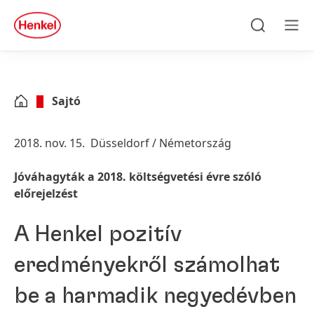
Skip to main content
Skip to footer
quick
search
Keresés
Men
Sajtó
2018. nov. 15.
Düsseldorf / Németország
Jóváhagyták a 2018. költségvetési évre szóló
előrejelzést
A Henkel pozitív
eredményekről számolhat
be a harmadik negyedévben