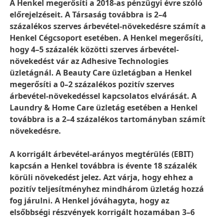
A Henkel megerősíti a 2018-as pénzügyi évre szóló
előrejelzéseit. A Társaság továbbra is 2–4
százalékos szerves árbevétel-növekedésre számít a
Henkel Cégcsoport esetében. A Henkel megerősíti,
hogy 4–5 százalék közötti szerves árbevétel-
növekedést vár az Adhesive Technologies
üzletágnál. A Beauty Care üzletágban a Henkel
megerősíti a 0–2 százalékos pozitív szerves
árbevétel-növekedéssel kapcsolatos elvárását. A
Laundry & Home Care üzletág esetében a Henkel
továbbra is a 2–4 százalékos tartományban számít
növekedésre.
A korrigált árbevétel-arányos megtérülés (EBIT)
kapcsán a Henkel továbbra is évente 18 százalék
körüli növekedést jelez. Azt várja, hogy ehhez a
pozitív teljesítményhez mindhárom üzletág hozzá
fog járulni. A Henkel jóváhagyta, hogy az
elsőbbségi részvények korrigált hozamában 3–6