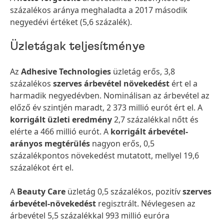
százalékos aránya meghaladta a 2017 második
negyedévi értéket (5,6 százalék).
Üzletágak teljesítménye
Az
Adhesive Technologies
üzletág erős, 3,8
százalékos
szerves árbevétel növekedést
ért el a
harmadik negyedévben. Nominálisan az árbevétel az
előző év szintjén maradt, 2 373 millió eurót ért el. A
korrigált üzleti eredmény
2,7 százalékkal nőtt és
elérte a 466 millió eurót. A
korrigált árbevétel-
arányos megtérülés
nagyon erős, 0,5
százalékpontos növekedést mutatott, mellyel 19,6
százalékot ért el.
A
Beauty Care
üzletág 0,5 százalékos, pozitív
szerves
árbevétel-növekedést
regisztrált. Névlegesen az
árbevétel 5,5 százalékkal 993 millió euróra