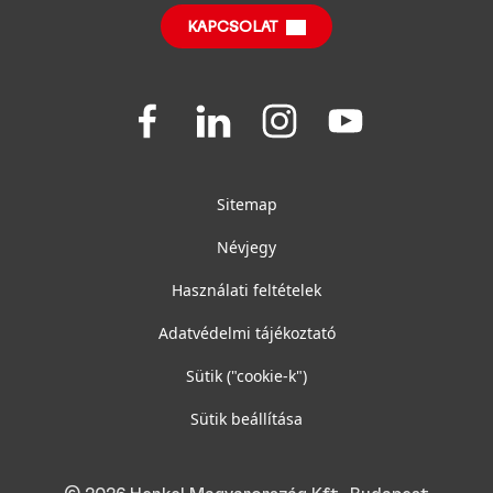
SDS, TDS, RoHS, RDS, Product Information
KAPCSOLAT
Join
Join
Join
Join
us
us
us
us
on
on
on
on
Facebook
LinkedIn
Instagram
YouTube
Sitemap
Névjegy
Használati feltételek
Adatvédelmi tájékoztató
Sütik
("cookie-k")
Sütik beállítása