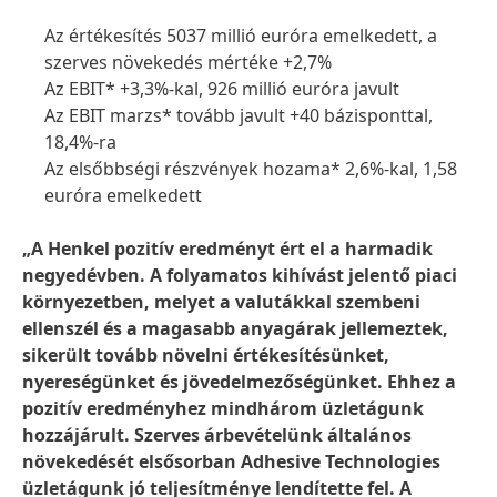
Az értékesítés 5037 millió euróra emelkedett, a
szerves növekedés mértéke +2,7%
Az EBIT* +3,3%-kal, 926 millió euróra javult
Az EBIT marzs* tovább javult +40 bázisponttal,
18,4%-ra
Az elsőbbségi részvények hozama* 2,6%-kal, 1,58
euróra emelkedett
„A Henkel pozitív eredményt ért el a harmadik
negyedévben. A folyamatos kihívást jelentő piaci
környezetben, melyet a valutákkal szembeni
ellenszél és a magasabb anyagárak jellemeztek,
sikerült tovább növelni értékesítésünket,
nyereségünket és jövedelmezőségünket. Ehhez a
pozitív eredményhez mindhárom üzletágunk
hozzájárult. Szerves árbevételünk általános
növekedését elsősorban Adhesive Technologies
üzletágunk jó teljesítménye lendítette fel. A