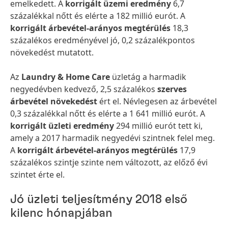
emelkedett. A
korrigált üzemi eredmény
6,7
százalékkal nőtt és elérte a 182 millió eurót. A
korrigált árbevétel-arányos megtérülés
18,3
százalékos eredményével jó, 0,2 százalékpontos
növekedést mutatott.
Az
Laundry & Home Care
üzletág a harmadik
negyedévben kedvező, 2,5 százalékos
szerves
árbevétel növekedést
ért el. Névlegesen az árbevétel
0,3 százalékkal nőtt és elérte a 1 641 millió eurót. A
korrigált üzleti eredmény
294 millió eurót tett ki,
amely a 2017 harmadik negyedévi szintnek felel meg.
A
korrigált árbevétel-arányos megtérülés
17,9
százalékos szintje szinte nem változott, az előző évi
szintet érte el.
Jó üzleti teljesítmény 2018 első
kilenc hónapjában