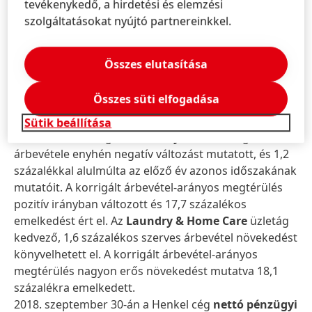
2018 első kilenc hónapjában az
Adhesive
tevékenykedő, a hirdetési és elemzési
Technologies
üzletág nagyon erős, 4,6 százalékos
szolgáltatásokat nyújtó partnereinkkel.
szerves árbevétel-növekedést generált. A korrigált
árbevétel-arányos megtérülés pozitív változást
Összes elutasítása
mutatott és 18,9 százalékot ért el.
Összes süti elfogadása
A fogyasztási cikkek üzletágainak értékesítését
hátrányosan befolyásoltak az észak-amerikai
Sütik beállítása
szállítási nehézségek. A
Beauty Care
üzletág szerves
árbevétele enyhén negatív változást mutatott, és 1,2
százalékkal alulmúlta az előző év azonos időszakának
mutatóit. A korrigált árbevétel-arányos megtérülés
pozitív irányban változott és 17,7 százalékos
emelkedést ért el. Az
Laundry & Home Care
üzletág
kedvező, 1,6 százalékos szerves árbevétel növekedést
könyvelhetett el. A korrigált árbevétel-arányos
megtérülés nagyon erős növekedést mutatva 18,1
százalékra emelkedett.
2018. szeptember 30-án a Henkel cég
nettó pénzügyi