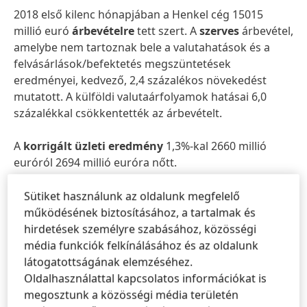
2018 első kilenc hónapjában a Henkel cég 15015
millió euró
árbevételre
tett szert. A
szerves
árbevétel,
amelybe nem tartoznak bele a valutahatások és a
felvásárlások/befektetés megszüntetések
eredményei, kedvező, 2,4 százalékos növekedést
mutatott. A külföldi valutaárfolyamok hatásai 6,0
százalékkal csökkentették az árbevételt.
A
korrigált üzleti eredmény
1,3%-kal 2660 millió
euróról 2694 millió euróra nőtt.
A
korrigált árbevétel-arányos megtérülés kedvező
Sütiket használunk az oldalunk megfelelő
változást mutatott
, és 17,6 százalékról 17,9
működésének biztosításához, a tartalmak és
százalékra nőtt.
hirdetések személyre szabásához, közösségi
média funkciók felkínálásához és az oldalunk
Az
elsőbbségi részvények korrigált hozama
2,0
látogatottságának elemzéséhez.
százalékkal 4,50 euróról 4,59 euróra emelkedett.
Oldalhasználattal kapcsolatos információkat is
megosztunk a közösségi média területén