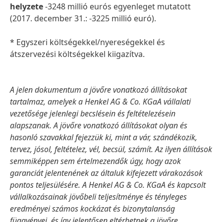
helyzete
-3248 millió eurós egyenleget mutatott
(2017. december 31.: -3225 millió euró).
* Egyszeri költségekkel/nyereségekkel és
átszervezési költségekkel kiigazítva.
A jelen dokumentum a jövőre vonatkozó állításokat
tartalmaz, amelyek a Henkel AG & Co. KGaA vállalati
vezetősége jelenlegi becslésein és feltételezésein
alapszanak. A jövőre vonatkozó állításokat olyan és
hasonló szavakkal fejezzük ki, mint a vár, szándékozik,
tervez, jósol, feltételez, vél, becsül, számít. Az ilyen állítások
semmiképpen sem értelmezendők úgy, hogy azok
garanciát jelentenének az általuk kifejezett várakozások
pontos teljesülésére. A Henkel AG & Co. KGaA és kapcsolt
vállalkozásainak jövőbeli teljesítménye és tényleges
eredményei számos kockázat és bizonytalanság
függvényei, és így jelentősen eltérhetnek a jövőre