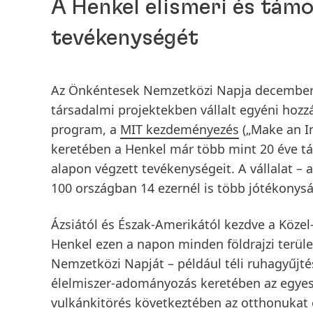
A Henkel elismeri és tám
tevékenységét
Az Önkéntesek Nemzetközi Napja december 5
társadalmi projektekben vállalt egyéni hoz
program, a
MIT kezdeményezés
(„Make an I
keretében a Henkel már több mint 20 éve t
alapon végzett tevékenységeit. A vállalat – 
100 országban 14 ezernél is több jótékonysá
Ázsiától és Észak-Amerikától kezdve a Közel-
Henkel ezen a napon minden földrajzi terül
Nemzetközi Napját – például téli ruhagyűjté
élelmiszer-adományozás keretében az egyes
vulkánkitörés következtében az otthonukat e