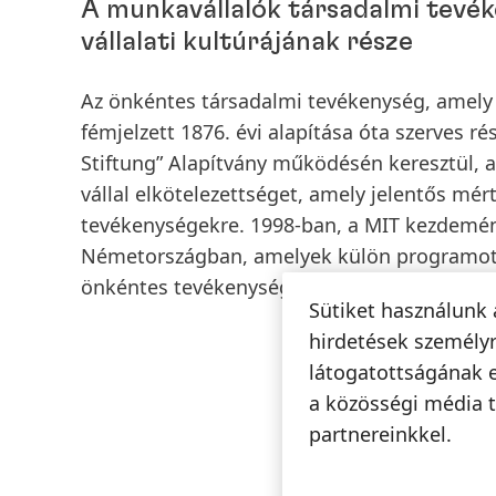
A munkavállalók társadalmi tevé
vállalati kultúrájának része
Az önkéntes társadalmi tevékenység, amely vá
fémjelzett 1876. évi alapítása óta szerves ré
Stiftung” Alapítvány működésén keresztül, a
vállal elkötelezettséget, amely jelentős mé
tevékenységekre. 1998-ban, a MIT kezdemény
Németországban, amelyek külön programot 
önkéntes tevékenységeinek támogatására.
Sütiket használunk 
hirdetések személyr
látogatottságának 
a közösségi média t
partnereinkkel.