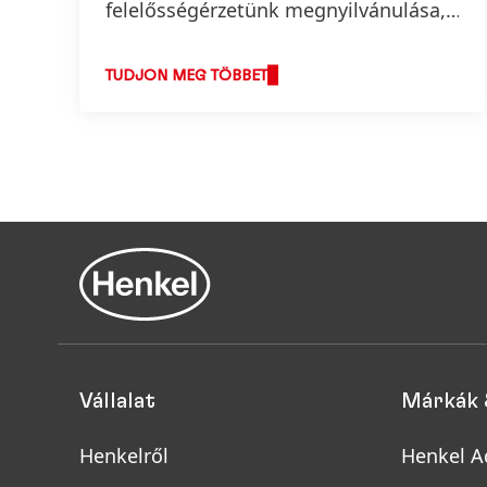
felelősségérzetünk megnyilvánulása,
és szilárdan beágyazódik vállalati
értékeinkbe.
TUDJON MEG TÖBBET
Vállalat
Márkák 
Henkelről
Henkel A