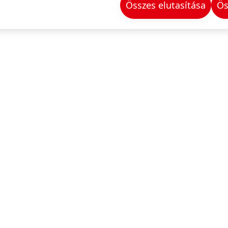
Összes elutasítása
Ös