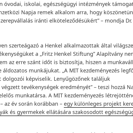
n óvodai, iskolai, egészségügyi intézmények támoga
zetközi Napja remek alkalom arra, hogy köszönetün
zerepvállalás iránti elköteleződésükért” – mondja Dr.
lyen szerteágazó a Henkel alkalmazottak által világsze
ékenységüket a „Fritz Henkel Stiftung” Alapítvány n
m az erre szánt időt is biztosítja, hiszen a munkavál
égre áldozatos munkájukat. „A MIT kezdeményezés legf
lt dolgozói képviselik. Lenyűgözőnek találjuk
luk végzett tevékenységek eredményét” – teszi hozzá N
elelős munkatársa. A MIT kezdeményezés létrejöttén
 – az év során korábban –
egy különleges projekt ker
nyák és gyermekek ellátására szakosodott egészségü