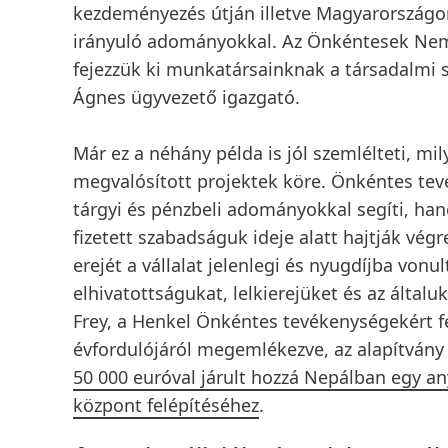
kezdeményezés útján illetve Magyarországo
irányuló adományokkal. Az Önkéntesek Nem
fejezzük ki munkatársainknak a társadalmi s
Ágnes ügyvezető igazgató.
Már ez a néhány példa is jól szemlélteti, mi
megvalósított projektek köre. Önkéntes tev
tárgyi és pénzbeli adományokkal segíti, hane
fizetett szabadságuk ideje alatt hajtják v
erejét a vállalat jelenlegi és nyugdíjba vonu
elhivatottságukat, lelkierejüket és az álta
Frey, a Henkel Önkéntes tevékenységekért f
évfordulójáról megemlékezve, az alapítvány
50 000 euróval járult hozzá Nepálban egy a
központ felépítéséhez
.