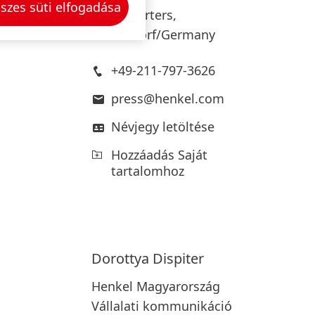
szes süti elfogadása
Headquarters,
Düsseldorf/Germany
+49-211-797-3626
press@henkel.com
Névjegy letöltése
Hozzáadás Saját
tartalomhoz
Dorottya
Dispiter
Henkel Magyarország
Vállalati kommunikáció