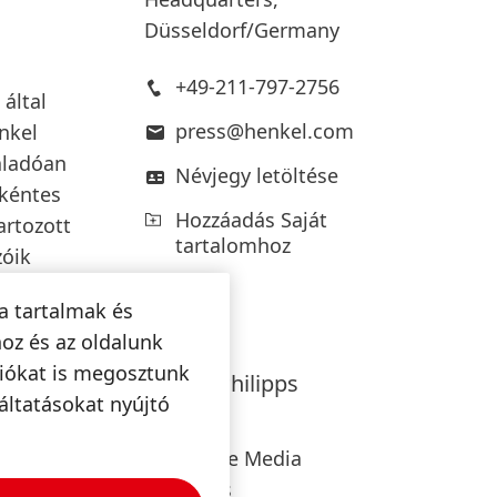
Düsseldorf/Germany
+49-211-797-2756
által
press@henkel.com
enkel
aladóan
Névjegy letöltése
nkéntes
Hozzáadás Saját
artozott
tartalomhoz
zóik
a tartalmak és
oz és az oldalunk
ciókat is megosztunk
Hanna
Philipps
áltatásokat nyújtó
Henkel
Corporate Media
Relations