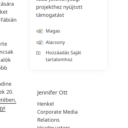
tására
projekthez nyújtott
ket
támogatást
 Fábián
Magas
Alacsony
rte
emcsak
Hozzáadás Saját
tartalomhoz
lalók
őbb
adine
ek 20.
Jennifer
Ott
etében,
Henkel
gyi
Corporate Media
Relations
Headquarters,