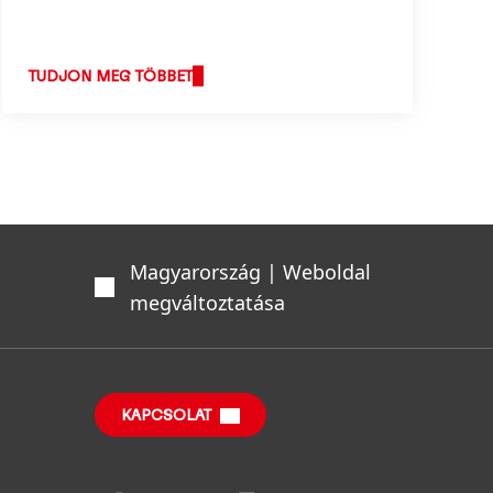
hogyan dolgozunk, és ez képezi
stratégiánk alapját is.
TUDJON MEG TÖBBET
Magyarország | Weboldal
megváltoztatása
KAPCSOLAT