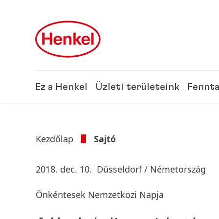
Skip to main content
Skip to footer
Ez a Henkel
Üzleti területeink
Fennta
Kezdőlap
Sajtó
2018. dec. 10.
Düsseldorf / Németország
Önkéntesek Nemzetközi Napja