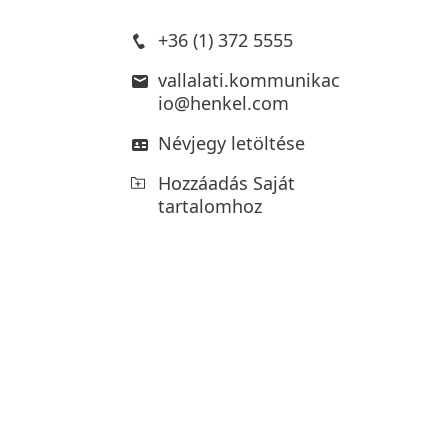
+36 (1) 372 5555
vallalati.kommunikac
io@henkel.com
Névjegy letöltése
Hozzáadás Saját
tartalomhoz