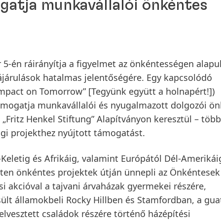
ogatja munkavállalói önkéntes
-én ráirányítja a figyelmet az önkéntességen alapu
zájárulások hatalmas jelentőségére. Egy kapcsolódó
mpact on Tomorrow” [Tegyünk együtt a holnapért!])
ámogatja munkavállalói és nyugalmazott dolgozói ö
a „Fritz Henkel Stiftung” Alapítványon keresztül – töb
gi projekthez nyújtott támogatást.
Keletig és Afrikáig, valamint Európától Dél-Amerikái
eten önkéntes projektek útján ünnepli az Önkéntesek
si akcióval a tajvani árvaházak gyermekei részére,
ült államokbeli Rocky Hillben és Stamfordban, a gua
lvesztett családok részére történő házépítési