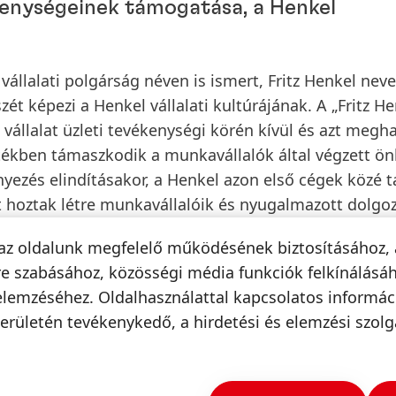
kenységeinek támogatása, a Henkel
llalati polgárság néven is ismert, Fritz Henkel neve 
szét képezi a Henkel vállalati kultúrájának. A „Fritz H
 vállalat üzleti tevékenységi körén kívül és azt megh
rtékben támaszkodik a munkavállalók által végzett ö
ezés elindításakor, a Henkel azon első cégek közé t
hoztak létre munkavállalóik és nyugalmazott dolgo
az oldalunk megfelelő működésének biztosításához, 
e szabásához, közösségi média funkciók felkínálásáh
elemzéséhez. Oldalhasználattal kapcsolatos informá
erületén tevékenykedő, a hirdetési és elemzési szolg