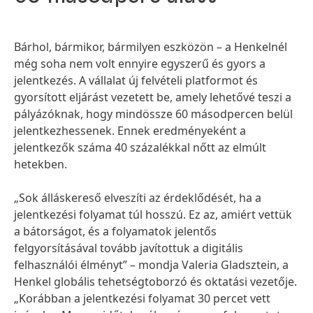
Bárhol, bármikor, bármilyen eszközön – a Henkelnél
még soha nem volt ennyire egyszerű és gyors a
jelentkezés. A vállalat új felvételi platformot és
gyorsított eljárást vezetett be, amely lehetővé teszi a
pályázóknak, hogy mindössze 60 másodpercen belül
jelentkezhessenek. Ennek eredményeként a
jelentkezők száma 40 százalékkal nőtt az elmúlt
hetekben.
„Sok álláskereső elveszíti az érdeklődését, ha a
jelentkezési folyamat túl hosszú. Ez az, amiért vettük
a bátorságot, és a folyamatok jelentős
felgyorsításával tovább javítottuk a digitális
felhasználói élményt” – mondja Valeria Gladsztein, a
Henkel globális tehetségtoborzó és oktatási vezetője.
„Korábban a jelentkezési folyamat 30 percet vett