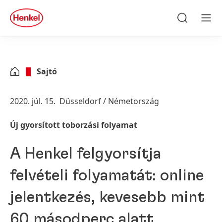
Skip to main content
Skip to footer
quick
search
Keresés
Men
Sajtó
2020. júl. 15.
Düsseldorf / Németország
Új gyorsított toborzási folyamat
A Henkel felgyorsítja
felvételi folyamatát: online
jelentkezés, kevesebb mint
60 másodperc alatt