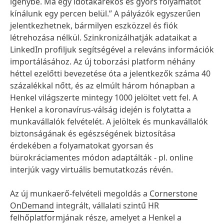
igénybe. Ma egy időtakarékos és gyors folyamatot
kínálunk egy percen belül.” A pályázók egyszerűen
jelentkezhetnek, bármilyen eszközzel és fiók
létrehozása nélkül. Szinkronizálhatják adataikat a
LinkedIn profiljuk segítségével a releváns információk
importálásához. Az új toborzási platform néhány
héttel ezelőtti bevezetése óta a jelentkezők száma 40
százalékkal nőtt, és az elmúlt három hónapban a
Henkel világszerte mintegy 1000 jelöltet vett fel. A
Henkel a koronavírus-válság idején is folytatta a
munkavállalók felvételét. A jelöltek és munkavállalók
biztonságának és egészségének biztosítása
érdekében a folyamatokat gyorsan és
bürokráciamentes módon adaptálták - pl. online
interjúk vagy virtuális bemutatkozás révén.
Az új munkaerő-felvételi megoldás a
Cornerstone
OnDemand
integrált, vállalati szintű HR
felhőplatformjának része, amelyet a Henkel a