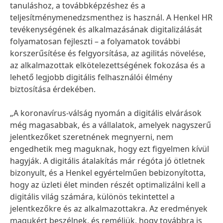
tanuláshoz, a továbbképzéshez és a
teljesítménymenedzsmenthez is használ. A Henkel HR
tevékenységének és alkalmazásának digitalizálását
folyamatosan fejleszti – a folyamatok további
korszerűsítése és felgyorsítása, az agilitás növelése,
az alkalmazottak elkötelezettségének fokozása és a
lehető legjobb digitális felhasználói élmény
biztosítása érdekében.
„A koronavírus-válság nyomán a digitális elvárások
még magasabbak, és a vállalatok, amelyek nagyszerű
jelentkezőket szeretnének megnyerni, nem
engedhetik meg maguknak, hogy ezt figyelmen kívül
hagyják. A digitális átalakítás már régóta jó ötletnek
bizonyult, és a Henkel egyértelműen bebizonyította,
hogy az üzleti élet minden részét optimalizálni kell a
digitális világ számára, különös tekintettel a
jelentkezőkre és az alkalmazottakra. Az eredmények
magukért beszélnek, és reméljük, hogy továbbra is