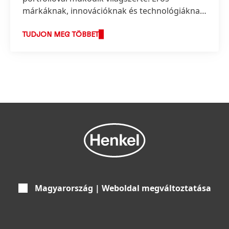
márkáknak, innovációknak és technológiáknak
köszönhetően a vállalat vezető pozíciókat
foglal el három üzletágával mind az ipari, mind
TUDJON MEG TÖBBET
a fogyasztási cikkek terén.
Magyarország | Weboldal megváltoztatása