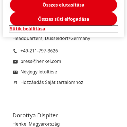
Összes elutasítása
Hanna
Philipps
Összes süti elfogadása
Henkel
Sütik beállítása
Corporate Media Relations
Headquarters, Düsseldorf/Germany
+49-211-797-3626
press@henkel.com
Névjegy letöltése
Hozzáadás Saját tartalomhoz
Dorottya
Dispiter
Henkel Magyarország