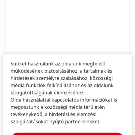
A vállalat új felvételi platformot és gyorsított
Sütiket használunk az oldalunk megfelelő
eljárást vezetett be, amely lehetővé teszi a
működésének biztosításához, a tartalmak és
pályázóknak, hogy mindössze 1 percen belül
hirdetések személyre szabásához, közösségi
jelentkezhessenek
média funkciók felkínálásához és az oldalunk
látogatottságának elemzéséhez.
Magas
Oldalhasználattal kapcsolatos információkat is
megosztunk a közösségi média területén
Alacsony
tevékenykedő, a hirdetési és elemzési
szolgáltatásokat nyújtó partnereinkkel.
Hozzáadás Saját tartalomhoz