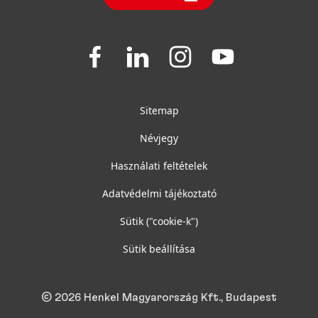
Join
Join
Join
Join
us
us
us
us
on
on
on
on
Facebook
LinkedIn
Instagram
YouTube
Sitemap
Névjegy
Használati feltételek
Adatvédelmi tájékoztató
Sütik
("cookie-k")
Sütik beállítása
© 2026 Henkel Magyarország Kft., Budapest