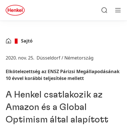
Skip to main content
Skip to footer
quick
search
Keresés
Men
Sajtó
2020. nov. 25.
Düsseldorf / Németország
Elkötelezettség az ENSZ Párizsi Megállapodásának
10 évvel korábbi teljesítése mellett
A Henkel csatlakozik az
Amazon és a Global
Optimism által alapított