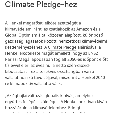
Climate Pledge-hez
A Henkel megerősíti elkötelezettségét a
klímavédelem iránt, és csatlakozik az Amazon és a
Global Optimism által közösen alapított, különböző
gazdasági ágazatok közötti nemzetközi klímavédelmi
kezdeményezéshez. A
Climate Pledge
aláírásával a
Henkel elkötelezte magát amellett, hogy az ENSZ
Párizsi Megállapodásban foglalt 2050-es időpont előtt
tíz évvel eléri az éves nulla nettó szén-dioxid-
kibocsátást – ez a törekvés összhangban van a
vállalat hosszú távú céljával, miszerint a Henkel 2040-
re klímapozitív vállalattá válik.
„Az éghajlatváltozás globális kihívás, amelyhez
együttes fellépés szükséges. A Henkel pozitívan kíván
hozzájárulni a klímavédelemhez. Eddigi