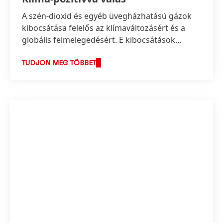
A szén-dioxid és egyéb üvegházhatású gázok
kibocsátása felelős az klímaváltozásért és a
globális felmelegedésért. E kibocsátások
korlátozása az emberiség egyik legnagyobb
kihívása.
TUDJON MEG TÖBBET