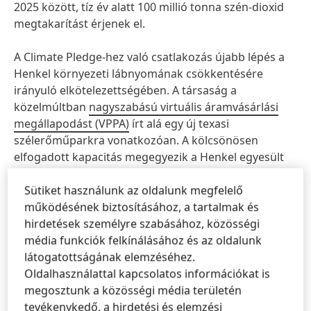
2025 között, tíz év alatt 100 millió tonna szén-dioxid
megtakarítást érjenek el.
A Climate Pledge-hez való csatlakozás újabb lépés a
Henkel környezeti lábnyomának csökkentésére
irányuló elkötelezettségében. A társaság a
közelmúltban
nagyszabású virtuális áramvásárlási
megállapodást
(VPPA)
írt alá egy új texasi
szélerőműparkra vonatkozóan. A kölcsönösen
elfogadott kapacitás megegyezik a Henkel egyesült
államokbeli tevékenységének villamosenergia-
Sütiket használunk az oldalunk megfelelő
igényével.
működésének biztosításához, a tartalmak és
hirdetések személyre szabásához, közösségi
A Science Based Targets (SBTi) korábban
média funkciók felkínálásához és az oldalunk
megerősítette, hogy a
Henkel tudományos alapú
látogatottságának elemzéséhez.
kibocsátás-csökkentési
célkitűzései megfelelnek a
Oldalhasználattal kapcsolatos információkat is
Párizsi Megállapodás céljainak eléréséhez szükséges
megosztunk a közösségi média területén
követelményeknek. A CDP, az ENSZ Global Compact, a
tevékenykedő, a hirdetési és elemzési
World Resources Institute és a World Wide Fund for