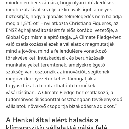
minden ember számára, hogy olyan intézkedések
meghozatalával kezelje a klímaválságot, amelyek
biztosítják, hogy a globális felmelegedés nem haladja
meg a 1,5°C-ot” – nyilatkozta Christiana Figueres, az
ENSZ éghajlatváltozásért felelős korábbi vezetője, a
Global Optimism alapító tagja. „A Climate Pledge-hez
való csatlakozással ezek a vállalatok megmutatják
mind a jövőre, mind a fellendülésre vonatkozó
törekvéseiket. Intézkedéseik és beruházásaik
munkahelyeket teremtenek, amelyekre égető
szükség van, ösztönzik az innovációt, segítenek
megóvni környezetünket és támogatják a
fogyasztókat a fenntarthatóbb termékek
vásárlásában. A Climate Pledge-hez csatlakozó, a
tudományos állásponttal összhangban tevékenykedő
vállalatok növekvő csoportja bizakodásra ad okot.”
A Henkel által elért haladás a
klímapozitív vállalattá válás felé