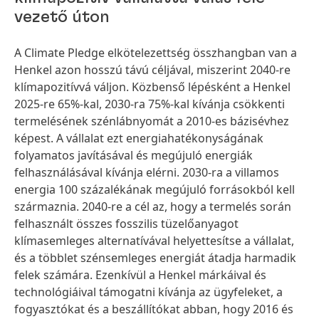
vezető úton
A Climate Pledge elkötelezettség összhangban van a
Henkel azon hosszú távú céljával, miszerint 2040-re
klímapozitívvá váljon. Közbenső lépésként a Henkel
2025-re 65%-kal, 2030-ra 75%-kal kívánja csökkenti
termelésének szénlábnyomát a 2010-es bázisévhez
képest. A vállalat ezt energiahatékonyságának
folyamatos javításával és megújuló energiák
felhasználásával kívánja elérni. 2030-ra a villamos
energia 100 százalékának megújuló forrásokból kell
származnia. 2040-re a cél az, hogy a termelés során
felhasznált összes fosszilis tüzelőanyagot
klímasemleges alternatívával helyettesítse a vállalat,
és a többlet szénsemleges energiát átadja harmadik
felek számára. Ezenkívül a Henkel márkáival és
technológiáival támogatni kívánja az ügyfeleket, a
fogyasztókat és a beszállítókat abban, hogy 2016 és