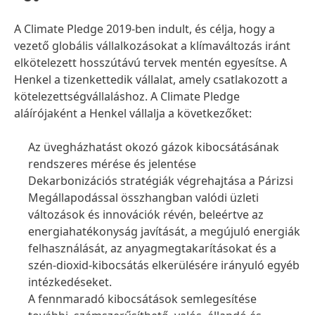
A Climate Pledge 2019-ben indult, és célja, hogy a
vezető globális vállalkozásokat a klímaváltozás iránt
elkötelezett hosszútávú tervek mentén egyesítse. A
Henkel a tizenkettedik vállalat, amely csatlakozott a
kötelezettségvállaláshoz. A Climate Pledge
aláírójaként a Henkel vállalja a következőket:
Az üvegházhatást okozó gázok kibocsátásának
rendszeres mérése és jelentése
Dekarbonizációs stratégiák végrehajtása a Párizsi
Megállapodással összhangban valódi üzleti
változások és innovációk révén, beleértve az
energiahatékonyság javítását, a megújuló energiák
felhasználását, az anyagmegtakarításokat és a
szén-dioxid-kibocsátás elkerülésére irányuló egyéb
intézkedéseket.
A fennmaradó kibocsátások semlegesítése