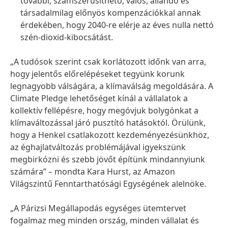
további, számszerűsíthető, valós, állandó és
társadalmilag előnyös kompenzációkkal annak
érdekében, hogy 2040-re elérje az éves nulla nettó
szén-dioxid-kibocsátást.
„A tudósok szerint csak korlátozott időnk van arra,
hogy jelentős előrelépéseket tegyünk korunk
legnagyobb válságára, a klímaválság megoldására. A
Climate Pledge lehetőséget kínál a vállalatok a
kollektív fellépésre, hogy megóvjuk bolygónkat a
klímaváltozással járó pusztító hatásoktól. Örülünk,
hogy a Henkel csatlakozott kezdeményezésünkhöz,
az éghajlatváltozás problémájával igyekszünk
megbirkózni és szebb jövőt építünk mindannyiunk
számára” – mondta Kara Hurst, az Amazon
Világszintű Fenntarthatósági Egységének alelnöke.
„A Párizsi Megállapodás egységes ütemtervet
fogalmaz meg minden ország, minden vállalat és