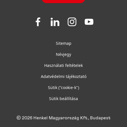
Join
Join
Join
Join
us
us
us
us
on
on
on
on
Facebook
LinkedIn
Instagram
YouTube
Sitemap
Névjegy
Használati feltételek
Adatvédelmi tájékoztató
Sütik
("cookie-k")
Sütik beállítása
© 2026 Henkel Magyarország Kft., Budapest