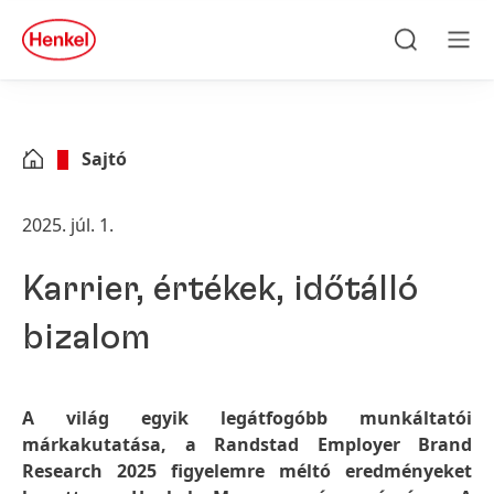
Skip to main content
Skip to footer
quick
search
Keresés
Men
Sajtó
2025. júl. 1.
Karrier, értékek, időtálló
bizalom
A világ egyik legátfogóbb munkáltatói
márkakutatása, a Randstad Employer Brand
Research 2025 figyelemre méltó eredményeket