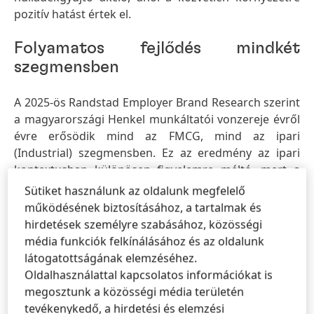
pozitív hatást értek el.
Folyamatos fejlődés mindkét
szegmensben
A 2025-ös Randstad Employer Brand Research szerint
a magyarországi Henkel munkáltatói vonzereje évről
évre erősödik mind az FMCG, mind az ipari
(Industrial) szegmensben. Ez az eredmény az ipari
kontextusban különösen figyelemre méltó, mert a
környei ipari parkban lévő Henkel Adhesive
Sütiket használunk az oldalunk megfelelő
Technologies multitechnológiás gyár egyidejűleg
működésének biztosításához, a tartalmak és
több iparág számára gyárt ragasztókat, így
hirdetések személyre szabásához, közösségi
komplexitás tekintetében egyedülálló Európában és a
média funkciók felkínálásához és az oldalunk
világon is az első három Henkel gyár között tartják
látogatottságának elemzéséhez.
számon. A folyamatosan fejlődő gyár jelenleg több,
Oldalhasználattal kapcsolatos információkat is
mint 45 ország lakossági, szakipari és ipari piacaira
megosztunk a közösségi média területén
gyárt ragasztótermékeket.
tevékenykedő, a hirdetési és elemzési