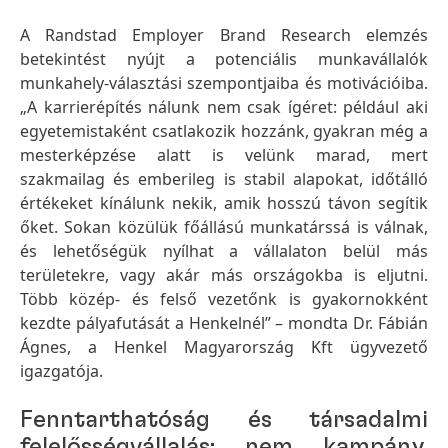
A Randstad Employer Brand Research elemzés
betekintést nyújt a potenciális munkavállalók
munkahely-választási szempontjaiba és motivációiba.
„A karrierépítés nálunk nem csak ígéret: például aki
egyetemistaként csatlakozik hozzánk, gyakran még a
mesterképzése alatt is velünk marad, mert
szakmailag és emberileg is stabil alapokat, időtálló
értékeket kínálunk nekik, amik hosszú távon segítik
őket. Sokan közülük főállású munkatárssá is válnak,
és lehetőségük nyílhat a vállalaton belül más
területekre, vagy akár más országokba is eljutni.
Több közép- és felső vezetőnk is gyakornokként
kezdte pályafutását a Henkelnél” – mondta Dr. Fábián
Ágnes, a Henkel Magyarország Kft ügyvezető
igazgatója.
Fenntarthatóság és társadalmi
felelősségvállalás: nem kampány,