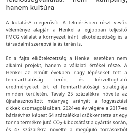
hanem kultúra
A kutatás* megerősíti: A felmérésben részt vevők
véleménye alapján a Henkel a legjobban teljesítő
FMCG vállalat a környezet iránti elkötelezettség és a
társadalmi szerepvállalás terén is.
Ez a fajta elkötelezettség a Henkel esetében nem
alkalmi projekt, hanem a vállalati értékei része. A
Henkel az elmúlt években nagy lépéseket tett a
fenntarthatóság terén, és kézzelfogható
eredményeket ért el fenntarthatósági stratégiája
minden területén. Tavaly 25 százalékra növelte az
újrahasznosított műanyag arányát a fogyasztási
cikkek csomagolásában. 2024-es év végére a 2017-es
bázisévhez képest 64 százalékkal csökkentette az egy
tonna termékre jutó CO
-kibocsátást a gyártás során,
2
és 47 százalékra növelte a megújuló forrásokból