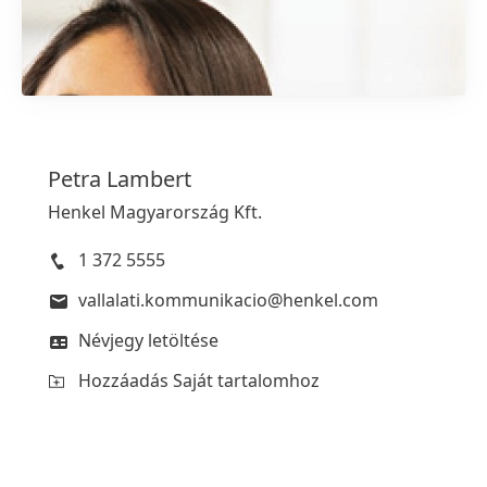
1 / 2
Petra
Lambert
Henkel Magyarország Kft.
1 372 5555
vallalati.kommunikacio@henkel.com
Névjegy letöltése
Hozzáadás Saját tartalomhoz