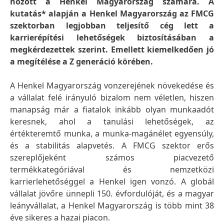
hozott a Henkel Magyarország számára. A
kutatás* alapján a Henkel Magyarország az FMCG
szektorban legjobban teljesítő cég lett a
karrierépítési lehetőségek biztosításában a
megkérdezettek szerint. Emellett kiemelkedően jó
a megítélése a Z generáció körében.
A Henkel Magyarország vonzerejének növekedése és
a vállalat felé irányuló bizalom nem véletlen, hiszen
manapság már a fiatalok inkább olyan munkaadót
keresnek, ahol a tanulási lehetőségek, az
értékteremtő munka, a munka-magánélet egyensúly,
és a stabilitás alapvetés. A FMCG szektor erős
szereplőjeként számos piacvezető
termékkategóriával és nemzetközi
karrierlehetőséggel a Henkel igen vonzó. A globál
vállalat jövőre ünnepli 150. évfordulóját, és a magyar
leányvállalat, a Henkel Magyarország is több mint 38
éve sikeres a hazai piacon.