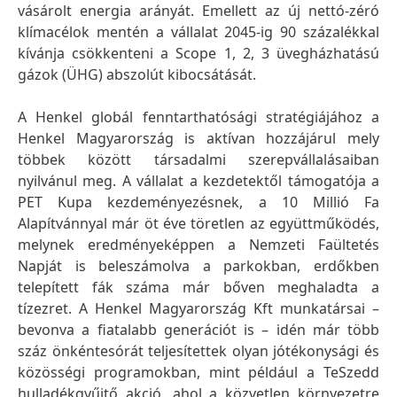
vásárolt energia arányát. Emellett az új nettó-zéró
klímacélok mentén a vállalat 2045-ig 90 százalékkal
kívánja csökkenteni a Scope 1, 2, 3 üvegházhatású
gázok (ÜHG) abszolút kibocsátását.
A Henkel globál fenntarthatósági stratégiájához a
Henkel Magyarország is aktívan hozzájárul mely
többek között társadalmi szerepvállalásaiban
nyilvánul meg. A vállalat a kezdetektől támogatója a
PET Kupa kezdeményezésnek, a 10 Millió Fa
Alapítvánnyal már öt éve töretlen az együttműködés,
melynek eredményeképpen a Nemzeti Faültetés
Napját is beleszámolva a parkokban, erdőkben
telepített fák száma már bőven meghaladta a
tízezret. A Henkel Magyarország Kft munkatársai –
bevonva a fiatalabb generációt is – idén már több
száz önkéntesórát teljesítettek olyan jótékonysági és
közösségi programokban, mint például a TeSzedd
hulladékgyűjtő akció, ahol a közvetlen környezetre