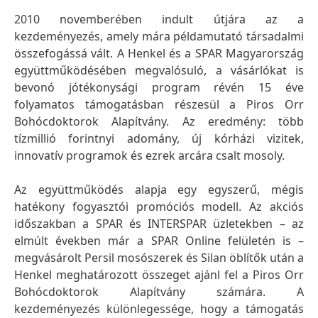
2010 novemberében indult útjára az a
kezdeményezés, amely mára példamutató társadalmi
összefogássá vált. A Henkel és a SPAR Magyarország
együttműködésében megvalósuló, a vásárlókat is
bevonó jótékonysági program révén 15 éve
folyamatos támogatásban részesül a Piros Orr
Bohócdoktorok Alapítvány. Az eredmény: több
tízmillió forintnyi adomány, új kórházi vizitek,
innovatív programok és ezrek arcára csalt mosoly.
Az együttműködés alapja egy egyszerű, mégis
hatékony fogyasztói promóciós modell. Az akciós
időszakban a SPAR és INTERSPAR üzletekben – az
elmúlt években már a SPAR Online felületén is –
megvásárolt Persil mosószerek és Silan öblítők után a
Henkel meghatározott összeget ajánl fel a Piros Orr
Bohócdoktorok Alapítvány számára. A
kezdeményezés különlegessége, hogy a támogatás