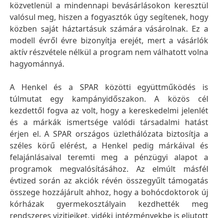
közvetlenül a mindennapi bevásárlásokon keresztül
valósul meg, hiszen a fogyasztók úgy segítenek, hogy
közben saját háztartásuk számára vásárolnak. Ez a
modell évről évre bizonyítja erejét, mert a vásárlók
aktív részvétele nélkül a program nem válhatott volna
hagyománnyá.
A Henkel és a SPAR közötti együttműködés is
túlmutat egy kampányidőszakon. A közös cél
kezdettől fogva az volt, hogy a kereskedelmi jelenlét
és a márkák ismertsége valódi társadalmi hatást
érjen el. A SPAR országos üzlethálózata biztosítja a
széles körű elérést, a Henkel pedig márkáival és
felajánlásaival teremti meg a pénzügyi alapot a
programok megvalósításához. Az elmúlt másfél
évtized során az akciók révén összegyűlt támogatás
összege hozzájárult ahhoz, hogy a bohócdoktorok új
kórházak gyermekosztályain kezdhették meg
rendszeres vizitjeiket, vidéki intézményekbe is eljutott