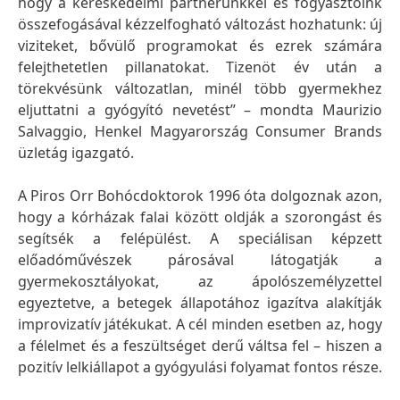
hogy a kereskedelmi partnerünkkel és fogyasztóink
összefogásával kézzelfogható változást hozhatunk: új
viziteket, bővülő programokat és ezrek számára
felejthetetlen pillanatokat. Tizenöt év után a
törekvésünk változatlan, minél több gyermekhez
eljuttatni a gyógyító nevetést” – mondta Maurizio
Salvaggio, Henkel Magyarország Consumer Brands
üzletág igazgató.
A Piros Orr Bohócdoktorok 1996 óta dolgoznak azon,
hogy a kórházak falai között oldják a szorongást és
segítsék a felépülést. A speciálisan képzett
előadóművészek párosával látogatják a
gyermekosztályokat, az ápolószemélyzettel
egyeztetve, a betegek állapotához igazítva alakítják
improvizatív játékukat. A cél minden esetben az, hogy
a félelmet és a feszültséget derű váltsa fel – hiszen a
pozitív lelkiállapot a gyógyulási folyamat fontos része.