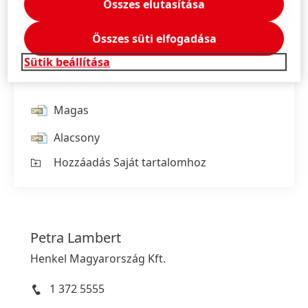
Összes elutasítása
Mattyasovszky-Zsolnay Bence ügyvezető
Összes süti elfogadása
igazgató Piros orr Bohócdoktorok és Maurizio
Salvaggio Henkel Magyarország Consumer
Sütik beállítása
Brands üzletág igazgató
Magas
Alacsony
Hozzáadás Saját tartalomhoz
Petra
Lambert
Henkel Magyarország Kft.
1 372 5555