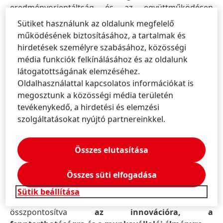
eredményorientáltság és az együttműködésen
alapuló csapatvezetés jellemzi.
Sütiket használunk az oldalunk megfelelő
működésének biztosításához, a tartalmak és
A Henkel Magyarország ügyvezető igazgatójaként
hirdetések személyre szabásához, közösségi
Kocsis Zoltán a vállalat hazai jelenlétének további
média funkciók felkínálásához és az oldalunk
erősítésére fog összpontosítani, és a Henkel globális
látogatottságának elemzéséhez.
stratégiájával szoros összhangban fogja irányítani a
Oldalhasználattal kapcsolatos információkat is
szervezetet a gyorsan változó gazdasági és piaci
megosztunk a közösségi média területén
körülmények között.
tevékenykedő, a hirdetési és elemzési
szolgáltatásokat nyújtó partnereinkkel.
Folyamatos fejlődés és ígéretes jövő
Összes elutasítása
A vezetőváltás a Henkel Magyarország számára nem
csupán személyi változást jelent, hanem egy új fejezet
Összes süti elfogadása
kezdetét is. A vállalat szilárd alapjaira építve tovább
fogja erősíteni versenyképességét mind az
FMCG,
Sütik beállítása
mind az ipari szegmensben
, egyértelműen
összpontosítva
az innovációra, a