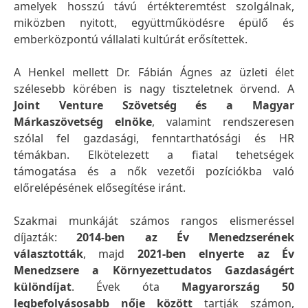
amelyek hosszú távú értékteremtést szolgálnak,
miközben nyitott, együttműködésre épülő és
emberközpontú vállalati kultúrát erősítettek.
A Henkel mellett Dr. Fábián Ágnes az üzleti élet
szélesebb körében is nagy tiszteletnek örvend. A
Joint Venture Szövetség és a Magyar
Márkaszövetség elnöke
, valamint rendszeresen
szólal fel gazdasági, fenntarthatósági és HR
témákban. Elkötelezett a fiatal tehetségek
támogatása és a nők vezetői pozíciókba való
előrelépésének elősegítése iránt.
Szakmai munkáját számos rangos elismeréssel
díjazták:
2014-ben az Év Menedzserének
választották
, majd
2021-ben elnyerte az Év
Menedzsere a Környezettudatos Gazdaságért
különdíjat
. Évek óta
Magyarország 50
legbefolyásosabb nője között
tartják számon,