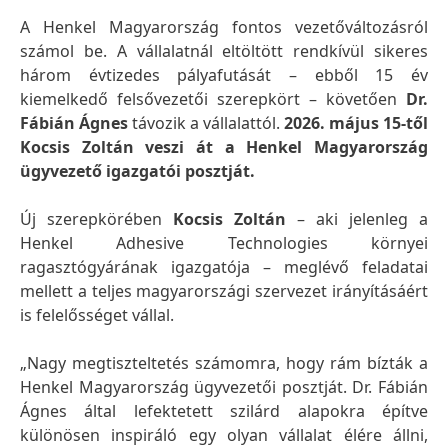
A Henkel Magyarország fontos vezetőváltozásról
számol be. A vállalatnál eltöltött rendkívül sikeres
három évtizedes pályafutását – ebből 15 év
kiemelkedő felsővezetői szerepkört – követően
Dr.
Fábián Ágnes
távozik a vállalattól.
2026. május 15-től
Kocsis Zoltán
veszi át a Henkel Magyarország
ügyvezető igazgatói posztját.
Új szerepkörében
Kocsis Zoltán
– aki jelenleg a
Henkel Adhesive Technologies környei
ragasztógyárának igazgatója – meglévő feladatai
mellett a teljes magyarországi szervezet irányításáért
is felelősséget vállal.
„Nagy megtiszteltetés számomra, hogy rám bízták a
Henkel Magyarország ügyvezetői posztját. Dr. Fábián
Ágnes által lefektetett szilárd alapokra építve
különösen inspiráló egy olyan vállalat élére állni,