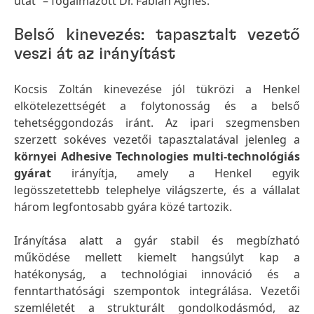
utat” – fogalmazott Dr. Fábián Ágnes.
Belső kinevezés: tapasztalt vezető
veszi át az irányítást
Kocsis Zoltán kinevezése jól tükrözi a Henkel
elkötelezettségét a folytonosság és a belső
tehetséggondozás iránt. Az ipari szegmensben
szerzett sokéves vezetői tapasztalatával jelenleg a
környei Adhesive Technologies multi-technológiás
gyárat
irányítja, amely a Henkel egyik
legösszetettebb telephelye világszerte, és a vállalat
három legfontosabb gyára közé tartozik.
Irányítása alatt a gyár stabil és megbízható
működése mellett kiemelt hangsúlyt kap a
hatékonyság, a technológiai innováció és a
fenntarthatósági szempontok integrálása. Vezetői
szemléletét a strukturált gondolkodásmód, az