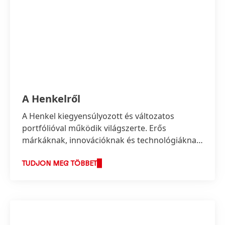
A Henkelről
A Henkel kiegyensúlyozott és változatos
portfólióval működik világszerte. Erős
márkáknak, innovációknak és technológiáknak
köszönhetően a vállalat vezető pozíciókat
foglal el három üzletágával mind az ipari, mind
TUDJON MEG TÖBBET
a fogyasztási cikkek terén.