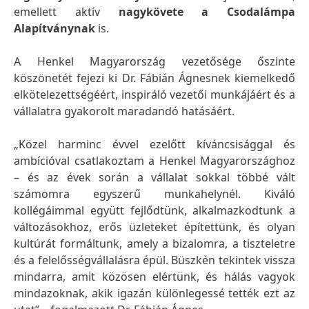
emellett aktív
nagykövete a Csodalámpa
Alapítványnak
is.
A Henkel Magyarország vezetősége őszinte
köszönetét fejezi ki Dr. Fábián Ágnesnek kiemelkedő
elkötelezettségéért, inspiráló vezetői munkájáért és a
vállalatra gyakorolt maradandó hatásáért.
„Közel harminc évvel ezelőtt kíváncsisággal és
ambícióval csatlakoztam a Henkel Magyarországhoz
– és az évek során a vállalat sokkal többé vált
számomra egyszerű munkahelynél. Kiváló
kollégáimmal együtt fejlődtünk, alkalmazkodtunk a
változásokhoz, erős üzleteket építettünk, és olyan
kultúrát formáltunk, amely a bizalomra, a tiszteletre
és a felelősségvállalásra épül. Büszkén tekintek vissza
mindarra, amit közösen elértünk, és hálás vagyok
mindazoknak, akik igazán különlegessé tették ezt az