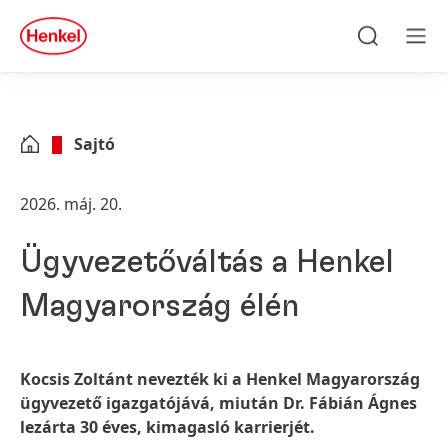
Skip to main content
Skip to footer
quick
search
Keresés
Men
Sajtó
2026. máj. 20.
Ügyvezetőváltás a Henkel
Magyarország élén
Kocsis Zoltánt nevezték ki a Henkel Magyarország
ügyvezető igazgatójává, miután Dr. Fábián Ágnes
lezárta 30 éves, kimagasló karrierjét.