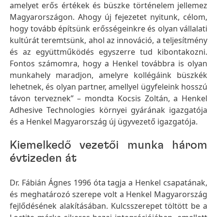
amelyet erős értékek és büszke történelem jellemez
Magyarországon. Ahogy új fejezetet nyitunk, célom,
hogy tovább építsünk erősségeinkre és olyan vállalati
kultúrát teremtsünk, ahol az innováció, a teljesítmény
és az együttműködés egyszerre tud kibontakozni.
Fontos számomra, hogy a Henkel továbbra is olyan
munkahely maradjon, amelyre kollégáink büszkék
lehetnek, és olyan partner, amellyel ügyfeleink hosszú
távon terveznek” – mondta Kocsis Zoltán, a Henkel
Adhesive Technologies környei gyárának igazgatója
és a Henkel Magyarország új ügyvezető igazgatója.
Kiemelkedő vezetői munka három
évtizeden át
Dr. Fábián Ágnes 1996 óta tagja a Henkel csapatának,
és meghatározó szerepe volt a Henkel Magyarország
fejlődésének alakításában. Kulcsszerepet töltött be a