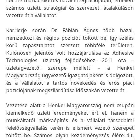
Loctite márka sikeres hazai integrációjában, emellett
számos üzleti, stratégiai és szervezeti átalakuláson
vezette át a vállalatot.
Karrierje során Dr. Fábián Ágnes több hazai,
nemzetközi és régiós pozíciót töltött be, így széles
körű tapasztalatot szerzett többféle területen.
Különösen jelentős volt hozzájárulása az Adhesive
Technologies üzletág fejlődéséhez. 2011 óta –
üzletágvezetői szerepe mellett – a Henkel
Magyarország ügyvezető igazgatójaként is dolgozott,
és a vállalatot a tartós növekedés és erős piaci
pozíciójának megszilárdítása időszakán vezette át.
Vezetése alatt a Henkel Magyarország nem csupán
kiemelkedő üzleti eredményeket ért el, hanem a
munkáltatói márkaépítés és a vállalati társadalmi
felelősségvállalás terén is elismert vezető szerepet
töltött be. Számos olyan kezdeményezés élére ált,