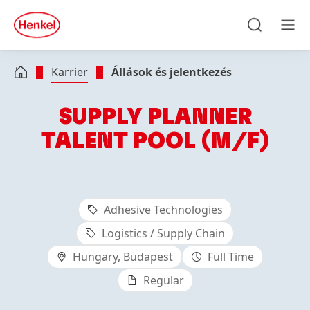
Skip to main content
Skip to footer
quick
search
Keresés
Men
Karrier
Állások és jelentkezés
SUPPLY PLANNER
TALENT POOL (M/F)
Adhesive Technologies
Logistics / Supply Chain
Hungary, Budapest
Full Time
Regular