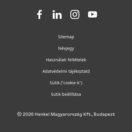
Join
Join
Join
Join
us
us
us
us
on
on
on
on
Facebook
LinkedIn
Instagram
YouTube
Sitemap
Névjegy
Használati feltételek
Adatvédelmi tájékoztató
Sütik
("cookie-k")
Sütik beállítása
© 2026 Henkel Magyarország Kft., Budapest