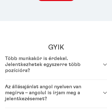
GYIK
Több munkakör is érdekel.
Jelentkezhetek egyszerre több
pozícióra?
Igen – egyszerűen töltsd ki profilod online
Az állásajánlat angol nyelven van
jelentkezési rendszerünkben. Miután elkészült online
megírva – angolul is írjam meg a
profilod, több pozícióra is jelentkezhetsz.
jelentkezésemet?
Igen. Mivel a Henkel egy nemzetközi vállalat, a világ