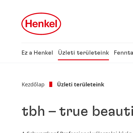
Skip to main content
Skip to footer
Ez a Henkel
Üzleti területeink
Fennta
Kezdőlap
Üzleti területeink
tbh – true beaut