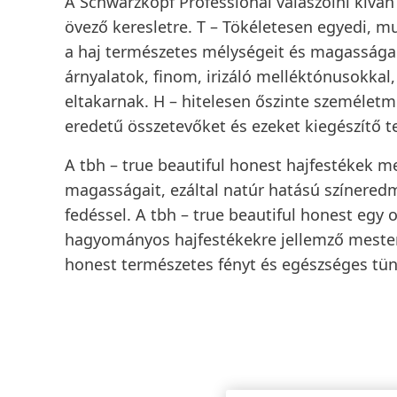
A Schwarzkopf Professional válaszolni kíván
övező keresletre.
T
– Tökéletesen egyedi, mu
a haj természetes mélységeit és magassága
árnyalatok, finom, irizáló melléktónusokka
eltakarnak.
H
– hitelesen őszinte személetm
eredetű összetevőket és ezeket kiegészítő 
A
tbh – true beautiful honest
hajfestékek me
magasságait, ezáltal natúr hatású színeredm
fedéssel. A
tbh – true beautiful honest
egy o
hagyományos hajfestékekre jellemző mester
honest
természetes fényt és egészséges tün