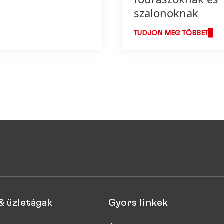
szalonoknak
TUDJON MEG TÖBBET
& üzletágak
Gyors linkek