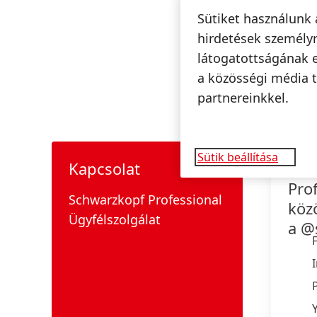
Sütiket használunk 
hirdetések személyr
látogatottságának 
I
a közösségi média t
partnereinkkel.
Sütik beállítása
Kapcsolat
Sch
Prof
Schwarzkopf Professional
köz
Ügyfélszolgálat
a @