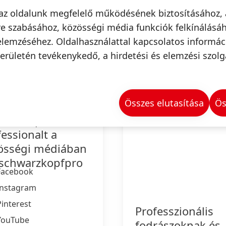
az oldalunk megfelelő működésének biztosításához, 
e szabásához, közösségi média funkciók felkínálásáh
elemzéséhez. Oldalhasználattal kapcsolatos informá
nformációk & Szolgáltatás
erületén tevékenykedő, a hirdetési és elemzési szolg
Összes elutasítása
Ös
warzkopf
essionalt a
össégi médiában
schwarzkopfpro
Facebook
Instagram
Pinterest
Professzionális
YouTube
fodrászoknak és