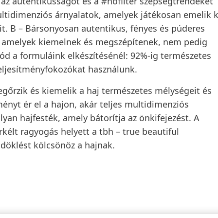
 az autentikusságot és a #nofilter szépségtrendeket
ltidimenziós árnyalatok, amelyek játékosan emelik k
it.
B
– Bársonyosan autentikus, fényes és púderes
l, amelyek kiemelnek és megszépítenek, nem pedig
ód a formuláink elkészítésénél: 92%-ig természetes
teljesítményfokozókat használunk.
gőrzik és kiemelik a haj természetes mélységeit és
ényt ér el a hajon, akár teljes multidimenziós
lyan hajfesték, amely bátorítja az önkifejezést. A
kélt ragyogás helyett a
tbh – true beautiful
döklést kölcsönöz a hajnak.