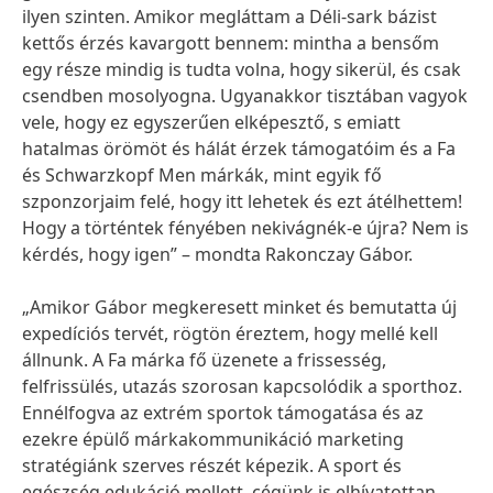
ilyen szinten. Amikor megláttam a Déli-sark bázist
kettős érzés kavargott bennem: mintha a bensőm
egy része mindig is tudta volna, hogy sikerül, és csak
csendben mosolyogna. Ugyanakkor tisztában vagyok
vele, hogy ez egyszerűen elképesztő, s emiatt
hatalmas örömöt és hálát érzek támogatóim és a Fa
és Schwarzkopf Men márkák, mint egyik fő
szponzorjaim felé, hogy itt lehetek és ezt átélhettem!
Hogy a történtek fényében nekivágnék-e újra? Nem is
kérdés, hogy igen” – mondta Rakonczay Gábor.
„Amikor Gábor megkeresett minket és bemutatta új
expedíciós tervét, rögtön éreztem, hogy mellé kell
állnunk. A Fa márka fő üzenete a frissesség,
felfrissülés, utazás szorosan kapcsolódik a sporthoz.
Ennélfogva az extrém sportok támogatása és az
ezekre épülő márkakommunikáció marketing
stratégiánk szerves részét képezik. A sport és
egészség edukáció mellett, cégünk is elhívatottan