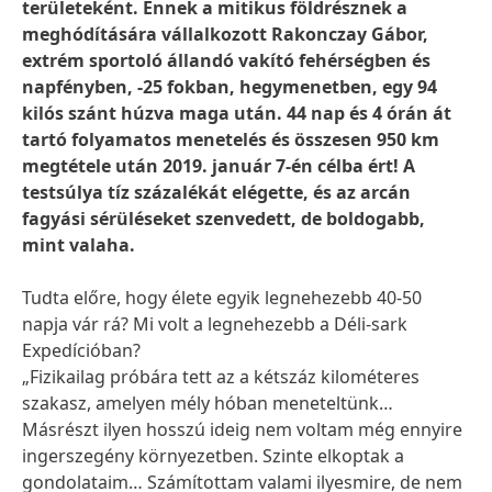
területeként. Ennek a mitikus földrésznek a
meghódítására vállalkozott Rakonczay Gábor,
extrém sportoló állandó vakító fehérségben és
napfényben, -25 fokban, hegymenetben, egy 94
kilós szánt húzva maga után. 44 nap és 4 órán át
tartó folyamatos menetelés és összesen 950 km
megtétele után 2019. január 7-én célba ért! A
testsúlya tíz százalékát elégette, és az arcán
fagyási sérüléseket szenvedett, de boldogabb,
mint valaha.
Tudta előre, hogy élete egyik legnehezebb 40-50
napja vár rá? Mi volt a legnehezebb a Déli-sark
Expedícióban?
„Fizikailag próbára tett az a kétszáz kilométeres
szakasz, amelyen mély hóban meneteltünk…
Másrészt ilyen hosszú ideig nem voltam még ennyire
ingerszegény környezetben. Szinte elkoptak a
gondolataim… Számítottam valami ilyesmire, de nem