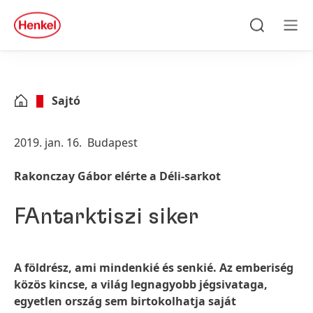
Skip to main content
Skip to footer
quick
search
Keresés
Men
Sajtó
2019. jan. 16.
Budapest
Rakonczay Gábor elérte a Déli-sarkot
FAntarktiszi siker
A földrész, ami mindenkié és senkié. Az emberiség
közös kincse, a világ legnagyobb jégsivataga,
egyetlen ország sem birtokolhatja saját