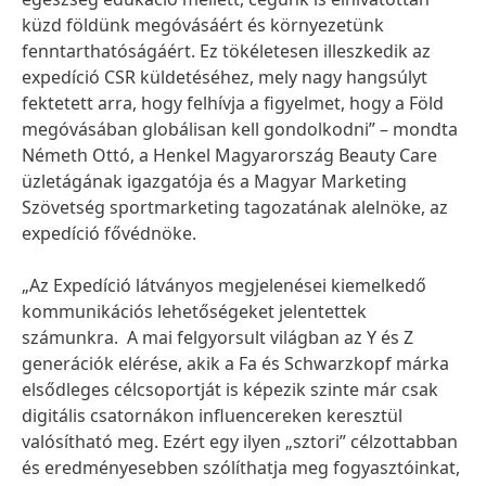
küzd földünk megóvásáért és környezetünk
fenntarthatóságáért. Ez tökéletesen illeszkedik az
expedíció CSR küldetéséhez, mely nagy hangsúlyt
fektetett arra, hogy felhívja a figyelmet, hogy a Föld
megóvásában globálisan kell gondolkodni” – mondta
Németh Ottó, a Henkel Magyarország Beauty Care
üzletágának igazgatója és a Magyar Marketing
Szövetség sportmarketing tagozatának alelnöke, az
expedíció fővédnöke.
„Az Expedíció látványos megjelenései kiemelkedő
kommunikációs lehetőségeket jelentettek
számunkra. A mai felgyorsult világban az Y és Z
generációk elérése, akik a Fa és Schwarzkopf márka
elsődleges célcsoportját is képezik szinte már csak
digitális csatornákon influencereken keresztül
valósítható meg. Ezért egy ilyen „sztori” célzottabban
és eredményesebben szólíthatja meg fogyasztóinkat,