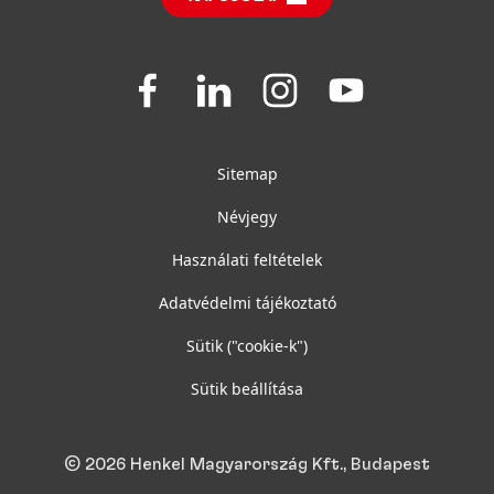
Join
Join
Join
Join
us
us
us
us
on
on
on
on
Facebook
LinkedIn
Instagram
YouTube
Sitemap
Névjegy
Használati feltételek
Adatvédelmi tájékoztató
Sütik
("cookie-k")
Sütik beállítása
© 2026 Henkel Magyarország Kft., Budapest