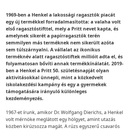
1969-ben a Henkel a lakossági ragasztók piacát
egy új termékkel forradalmasította: a valaha volt
első ragasztóstifttel, mely a Pritt nevet kapta, és
amelynek sikerét a papírragasztók terén
semmilyen más terméknek nem sikerült azóta
sem túlszárnyalni. A vállalat az ikonikus
terméknév alatt ragasztóstiftek millióit adta el, és
folyamatosan bővíti annak termékkínálatát. 2019-
ben a Henkel a Pritt 50. születésnapját olyan
aktivitásokkal ünnepli, mint a közkedvelt
iskolakezdési kampány és egy a gyermekek
támogatására irányuló különleges
kezdeményezés.
1967-et írunk, amikor Dr. Wolfgang Dierichs, a Henkel
volt mérnöke meglátott egy hölgyet, amint utazás
közben kirúzsozza magát. A rúzs egyszerű csavarós