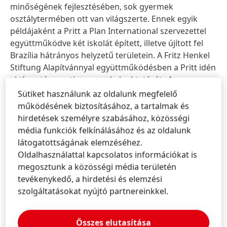
minőségének fejlesztésében, sok gyermek
osztálytermében ott van világszerte. Ennek egyik
példájaként a Pritt a Plan International szervezettel
együttműködve két iskolát épített, illetve újított fel
Brazília hátrányos helyzetű területein. A Fritz Henkel
Stiftung Alapítvánnyal együttműködésben a Pritt idén
aktívan támogatja a gyerekek oktatását „A
gyermekekért kézműveskedünk” dolgozói
Sütiket használunk az oldalunk megfelelő
kezdeményezésével. Ennek az adománygyűjtő
működésének biztosításához, a tartalmak és
kezdeményezésnek a keretében a Henkel
hirdetések személyre szabásához, közösségi
munkatársai kézműves technikával egy szobrocskát
média funkciók felkínálásához és az oldalunk
készítsenek annak kifejezésére, hogy gyermekként
látogatottságának elemzéséhez.
mik szerettek volna lenni. A három legaktívabban
Oldalhasználattal kapcsolatos információkat is
résztvevő ország adományokat kap egy-egy helyi
megosztunk a közösségi média területén
szervezete számára, általuk megsegítve a gyerekek
tevékenykedő, a hirdetési és elemzési
fejlődésének és oktatásának támogatását.
szolgáltatásokat nyújtó partnereinkkel.
Összes elutasítása