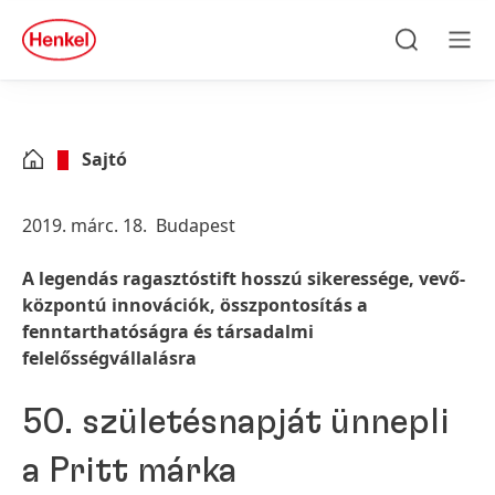
Skip to main content
Skip to footer
quick
search
Keresés
Men
Sajtó
2019. márc. 18.
Budapest
A legendás ragasztóstift hosszú sikeressége, vevő-
központú innovációk, összpontosítás a
fenntarthatóságra és társadalmi
felelősségvállalásra
50. születésnapját ünnepli
a Pritt márka