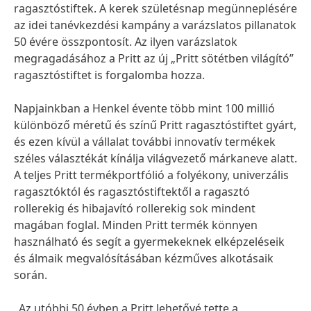
ragasztóstiftek. A kerek születésnap megünneplésére
az idei tanévkezdési kampány a varázslatos pillanatok
50 évére összpontosít. Az ilyen varázslatok
megragadásához a Pritt az új „Pritt sötétben világító”
ragasztóstiftet is forgalomba hozza.
Napjainkban a Henkel évente több mint 100 millió
különböző méretű és színű Pritt ragasztóstiftet gyárt,
és ezen kívül a vállalat további innovatív termékek
széles választékát kínálja világvezető márkaneve alatt.
A teljes Pritt termékportfólió a folyékony, univerzális
ragasztóktól és ragasztóstiftektől a ragasztó
rollerekig és hibajavító rollerekig sok mindent
magában foglal. Minden Pritt termék könnyen
használható és segít a gyermekeknek elképzeléseik
és álmaik megvalósításában kézműves alkotásaik
során.
„Az utóbbi 50 évben a Pritt lehetővé tette a