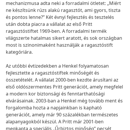
mechanizmusa adta neki a forradalmi ötletet: „Miért
ne készítsünk rúzs alakú ragasztót, ami gyors, tiszta
és pontos lenne?” Két évnyi fejlesztés és tesztelés
után dobta piacra a vállalat az első Pritt
ragasztóstiftet 1969-ben. A forradalmi termék
világszerte hatalmas sikert aratott, és sok országban
most is szinonimaként használják a ragasztóstift
kategóriára.
Az utóbbi évtizedekben a Henkel folyamatosan
fejlesztette a ragasztóstiftek minőségét és
összetételét. A vállalat 2000-ben kezdte árusítani az
első oldószermentes Pritt generációt, amely megfelel
a modern kor biztonsági és fenntarthatósági
elvárásainak. 2003-ban a Henkel még tovább ment és
forgalomba hozta a napjainkban is kapható
generációt, amely már 90 százalékban természetes
alapanyagokból készül. A Pritt már 2001-ben
megkapta a speciális „Űrbiztos minőség” pecsét