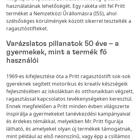
használatának lehetőségét. Egy rakéta vitt fel Pritt
terméket a Nemzetközi Űrállomásra
(ISS), ahol
szélsőséges körülmények között sikerrel tesztelték a
ragasztóstifteket.
Varázslatos pillanatok 50 éve – a
gyermekek, mint a termék fő
használói
1969-es kifejlesztése óta a Pritt ragasztóstift sok-sok
gyereknek segített motorikus és kreatív készségeik
fejlesztésében az iskolákban és otthonaikban végzett,
ragasztással kapcsolatos tevékenységeken keresztül.
Ennek megfelelően a Pritt minden évben világszerte
inspirálja a gyermekeket tanévkezdési kampányaival
és érdekes témákkal, melyekben Mr. Pritt figurája
látható, és amelyeket olyan új termékek támogatnak,
mint például az első neonszínű, vagy épp a csillámos