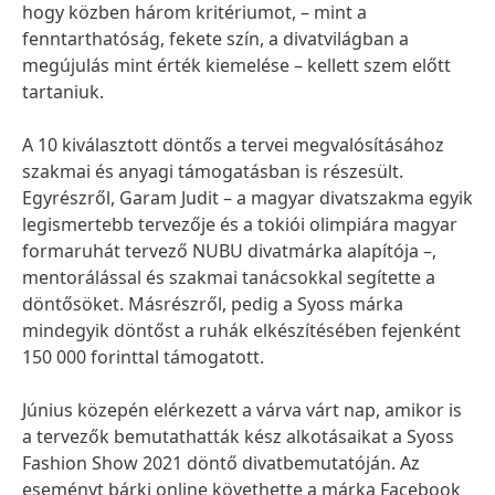
hogy közben három kritériumot, – mint a
fenntarthatóság, fekete szín, a divatvilágban a
megújulás mint érték kiemelése – kellett szem előtt
tartaniuk.
A 10 kiválasztott döntős a tervei megvalósításához
szakmai és anyagi támogatásban is részesült.
Egyrészről, Garam Judit – a magyar divatszakma egyik
legismertebb tervezője és a tokiói olimpiára magyar
formaruhát tervező NUBU divatmárka alapítója –,
mentorálással és szakmai tanácsokkal segítette a
döntősöket. Másrészről, pedig a Syoss márka
mindegyik döntőst a ruhák elkészítésében fejenként
150 000 forinttal támogatott.
Június közepén elérkezett a várva várt nap, amikor is
a tervezők bemutathatták kész alkotásaikat a Syoss
Fashion Show 2021 döntő divatbemutatóján. Az
eseményt bárki online követhette a márka Facebook