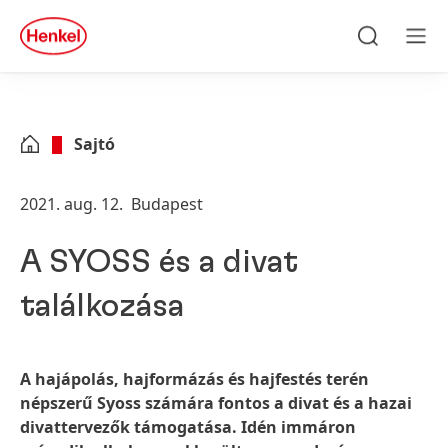
Skip to main content
Skip to footer
quick
search
Keresés
Men
Sajtó
2021. aug. 12.
Budapest
A SYOSS és a divat
találkozása
A hajápolás, hajformázás és hajfestés terén
népszerű Syoss számára fontos a divat és a hazai
divattervezők támogatása. Idén immáron