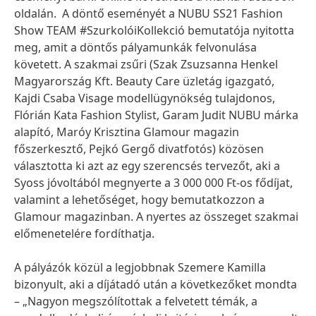
oldalán. A döntő eseményét a NUBU SS21 Fashion
Show TEAM #SzurkolóiKollekció bemutatója nyitotta
meg, amit a döntős pályamunkák felvonulása
követett. A szakmai zsűri
(Szak Zsuzsanna Henkel
Magyarország Kft. Beauty Care üzletág igazgató,
Kajdi Csaba Visage modellügynökség tulajdonos,
Flórián Kata Fashion Stylist, Garam Judit NUBU márka
alapító, Maróy Krisztina Glamour magazin
főszerkesztő, Pejkó Gergő divatfotós) közösen
választotta ki azt az egy szerencsés tervezőt, aki a
Syoss jóvoltából megnyerte a 3 000 000 Ft-os fődíjat,
valamint a lehetőséget, hogy bemutatkozzon a
Glamour magazinban. A nyertes az összeget szakmai
előmenetelére fordíthatja.
A pályázók közül a legjobbnak Szemere Kamilla
bizonyult, aki a díjátadó után a következőket mondta
– „Nagyon megszólítottak a felvetett témák, a