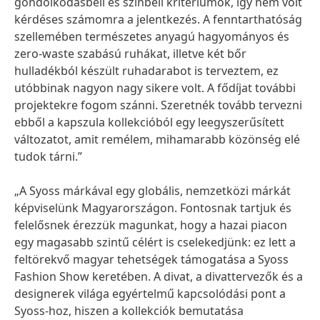
gondolkodásbeli és színbeli kritériumok, így nem volt
kérdéses számomra a jelentkezés. A fenntarthatóság
szellemében természetes anyagú hagyományos és
zero-waste szabású ruhákat, illetve két bőr
hulladékból készült ruhadarabot is terveztem, ez
utóbbinak nagyon nagy sikere volt. A fődíjat további
projektekre fogom szánni. Szeretnék tovább tervezni
ebből a kapszula kollekcióból egy leegyszerűsített
változatot, amit remélem, mihamarabb közönség elé
tudok tárni.”
„A Syoss márkával egy globális, nemzetközi márkát
képviselünk Magyarországon. Fontosnak tartjuk és
felelősnek érezzük magunkat, hogy a hazai piacon
egy magasabb szintű célért is cselekedjünk: ez lett a
feltörekvő magyar tehetségek támogatása a Syoss
Fashion Show keretében. A divat, a divattervezők és a
designerek világa egyértelmű kapcsolódási pont a
Syoss-hoz, hiszen a kollekciók bemutatása