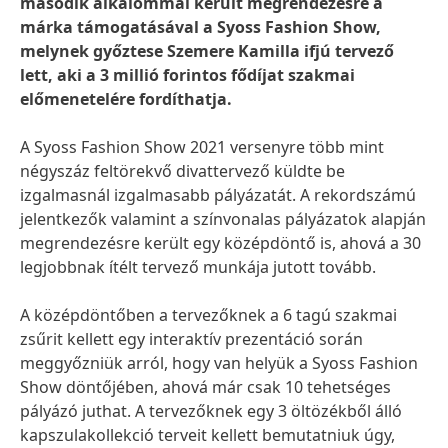
második alkalommal került megrendezésre a
márka támogatásával a Syoss Fashion Show,
melynek győztese Szemere Kamilla ifjú tervező
lett, aki a 3 millió forintos fődíjat szakmai
előmenetelére fordíthatja.
A Syoss Fashion Show 2021 versenyre több mint
négyszáz feltörekvő divattervező küldte be
izgalmasnál izgalmasabb pályázatát. A rekordszámú
jelentkezők valamint a színvonalas pályázatok alapján
megrendezésre került egy középdöntő is, ahová a 30
legjobbnak ítélt tervező munkája jutott tovább.
A középdöntőben a tervezőknek a 6 tagú szakmai
zsűrit kellett egy interaktív prezentáció során
meggyőzniük arról, hogy van helyük a Syoss Fashion
Show döntőjében, ahová már csak 10 tehetséges
pályázó juthat. A tervezőknek egy 3 öltözékből álló
kapszulakollekció terveit kellett bemutatniuk úgy,