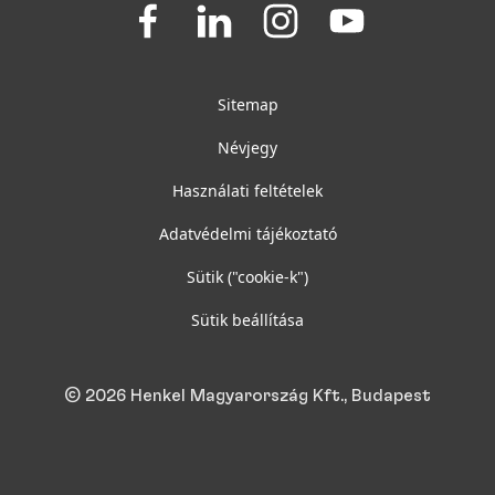
Join
Join
Join
Join
us
us
us
us
on
on
on
on
Facebook
LinkedIn
Instagram
YouTube
Sitemap
Névjegy
Használati feltételek
Adatvédelmi tájékoztató
Sütik
("cookie-k")
Sütik beállítása
© 2026 Henkel Magyarország Kft., Budapest