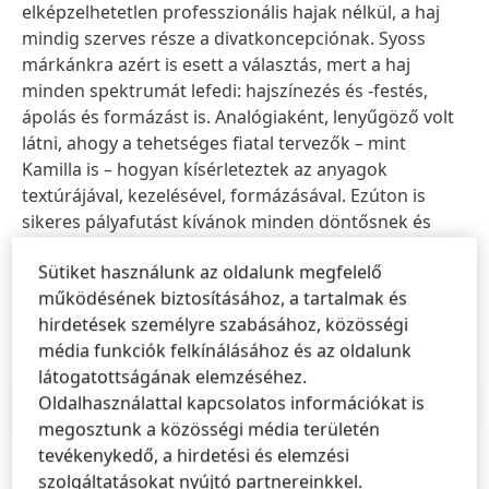
elképzelhetetlen professzionális hajak nélkül, a haj
mindig szerves része a divatkoncepciónak. Syoss
márkánkra azért is esett a választás, mert a haj
minden spektrumát lefedi: hajszínezés és -festés,
ápolás és formázást is. Analógiaként, lenyűgöző volt
látni, ahogy a tehetséges fiatal tervezők – mint
Kamilla is – hogyan kísérleteztek az anyagok
textúrájával, kezelésével, formázásával. Ezúton is
sikeres pályafutást kívánok minden döntősnek és
nagyon gratulálok Kamillának a nyereményhez és
Sütiket használunk az oldalunk megfelelő
álmai megvalósításához” – mondta Szak Zsuzsanna,
működésének biztosításához, a tartalmak és
Beauty Care üzletág igazgató.
hirdetések személyre szabásához, közösségi
média funkciók felkínálásához és az oldalunk
látogatottságának elemzéséhez.
Oldalhasználattal kapcsolatos információkat is
Sajtóközlemény
(511,5 KB)
megosztunk a közösségi média területén
tevékenykedő, a hirdetési és elemzési
szolgáltatásokat nyújtó partnereinkkel.