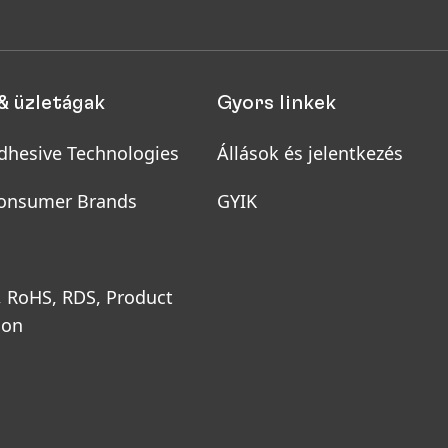
& üzletágak
Gyors linkek
dhesive Technologies
Állások és jelentkezés
onsumer Brands
GYIK
, RoHS, RDS, Product
ion