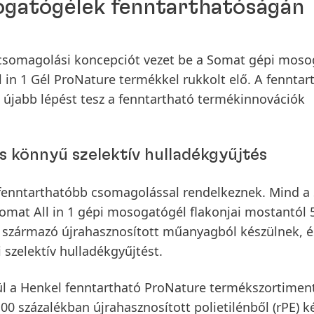
sogatógélek fenntarthatóságán
csomagolási koncepciót vezet be a Somat gépi moso
 in 1 Gél ProNature termékkel rukkolt elő. A fennta
 újabb lépést tesz a fenntartható termékinnovációk
 könnyű szelektív hulladékgyűjtés
 fenntarthatóbb csomagolással rendelkeznek. Mind a
mat All in 1 gépi mosogatógél flakonjai mostantól 
 származó újrahasznosított műanyagból készülnek, é
szelektív hulladékgyűjtést.
ül a Henkel fenntartható ProNature termékszortimen
100 százalékban újrahasznosított polietilénből
(rPE) k