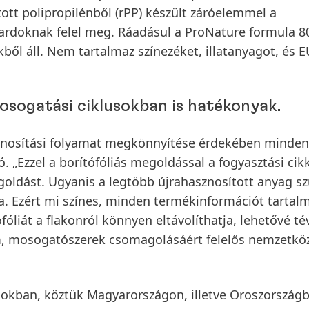
tott polipropilénből
(rPP) készült záróelemmel a
ardoknak felel meg. Ráadásul a ProNature formula 8
ől áll. Nem tartalmaz színezéket, illatanyagot, és E
osogatási ciklusokban is hatékonyak.
sznosítási folyamat megkönnyítése érdekében minden
ó. „Ezzel a borítófóliás megoldással a fogyasztási cik
goldást. Ugyanis a legtöbb újrahasznosított anyag s
a. Ezért mi színes, minden termékinformációt tartal
fóliát a flakonról könnyen eltávolíthatja, lehetővé té
m, mosogatószerek csomagolásáért felelős nemzetköz
gokban, köztük Magyarországon, illetve Oroszország