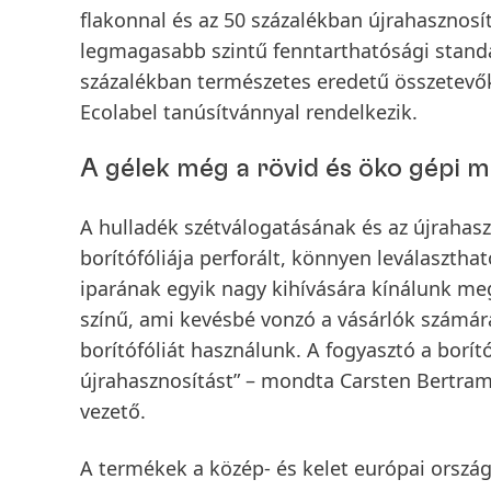
flakonnal és az 50 százalékban újrahasznosí
legmagasabb szintű fenntarthatósági stand
százalékban természetes eredetű összetevőkb
Ecolabel tanúsítvánnyal rendelkezik.
A gélek még a rövid és öko gépi m
A hulladék szétválogatásának és az újraha
borítófóliája perforált, könnyen leválaszthat
iparának egyik nagy kihívására kínálunk me
színű, ami kevésbé vonzó a vásárlók számár
borítófóliát használunk. A fogyasztó a borító
újrahasznosítást” – mondta Carsten Bertra
vezető.
A termékek a közép- és kelet európai orszá