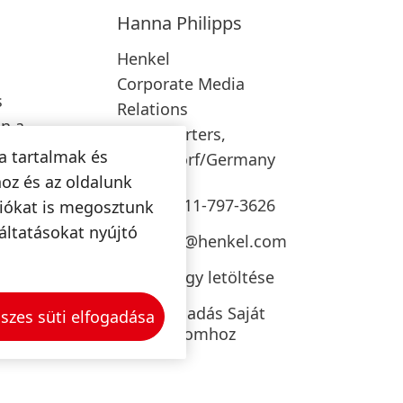
Hanna
Philipps
Henkel
Corporate Media
s
Relations
n a
Headquarters,
szilis
a tartalmak és
Düsseldorf/Germany
z a
oz és az oldalunk
+49-211-797-3626
ciókat is megosztunk
tt a
áltatásokat nyújtó
press@henkel.com
Névjegy letöltése
Hozzáadás Saját
szes süti elfogadása
át vagy
tartalomhoz