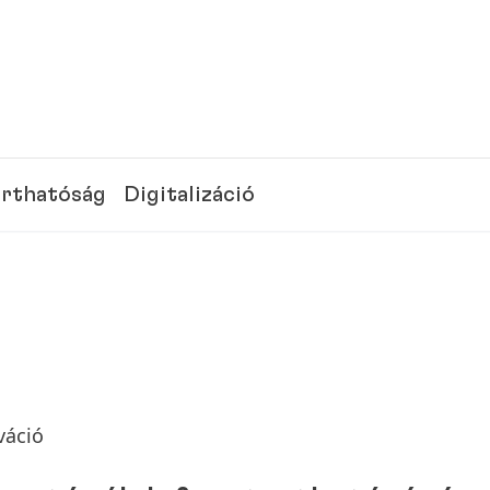
rthatóság
Digitalizáció
váció