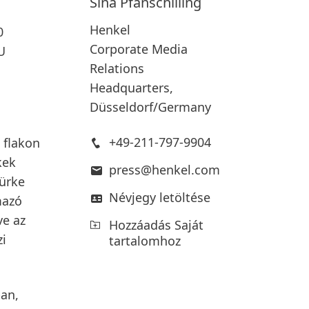
Sina
Pfanschilling
Henkel
0
Corporate Media
U
Relations
Headquarters,
Düsseldorf/Germany
+49-211-797-9904
 flakon
kek
press@henkel.com
zürke
Névjegy letöltése
mazó
ve az
Hozzáadás Saját
i
tartalomhoz
ban,