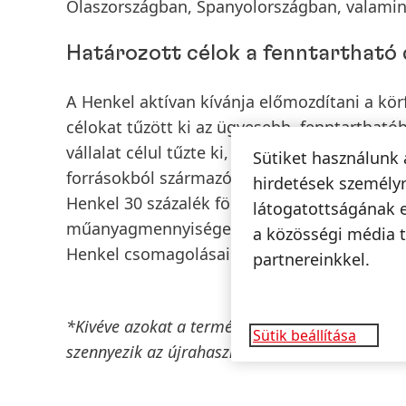
Olaszországban, Spanyolországban, valamint
Határozott célok a fenntartható
A Henkel aktívan kívánja előmozdítani a kö
célokat tűzött ki az ügyesebb, fenntartha
vállalat célul tűzte ki, hogy a fogyasztói t
Sütiket használunk 
forrásokból származó szűz műanyag
(előszö
hirdetések személyr
Henkel 30 százalék fölé növeli az újrahaszn
látogatottságának 
műanyagmennyiséget, és egyre nagyobb mér
a közösségi média t
Henkel csomagolásainak 100 százaléka újrah
partnereinkkel.
*Kivéve azokat a termékeket, amelyekben a ma
Sütik beállítása
szennyezik az újrahasznosítási folyamatokat.