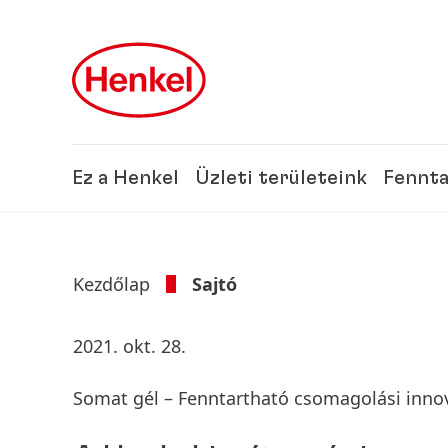
Skip to main content
Skip to footer
Ez a Henkel
Üzleti területeink
Fennta
Kezdőlap
Sajtó
2021. okt. 28.
Somat gél – Fenntartható csomagolási inno