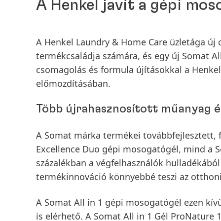
A Henkel javít a gépi mo
A Henkel Laundry & Home Care üzletága új 
termékcsaládja számára, és egy új Somat All
csomagolás és formula újításokkal a Henkel
előmozdításában.
Több újrahasznosított műanyag és
A Somat márka termékei továbbfejlesztett,
Excellence Duo gépi mosogatógél, mind a So
százalékban a végfelhasználók hulladékából
termékinnováció könnyebbé teszi az otthoni 
A Somat All in 1 gépi mosogatógél ezen kív
is elérhető. A Somat All in 1 Gél ProNature 