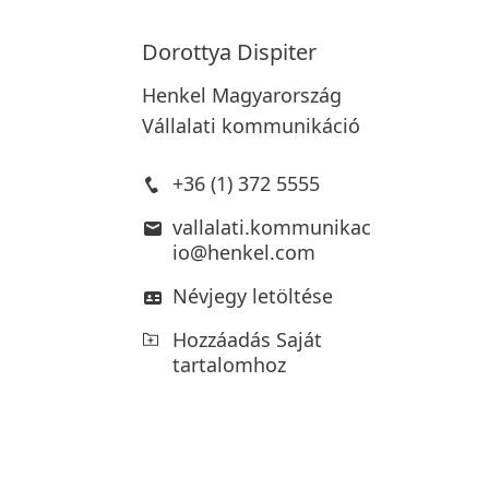
Dorottya
Dispiter
Henkel Magyarország
Vállalati kommunikáció
+36 (1) 372 5555
vallalati.kommunikac
io@henkel.com
Névjegy letöltése
Hozzáadás Saját
tartalomhoz
M
Al