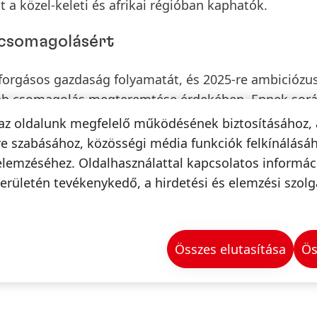
 a közel-keleti és afrikai régióban kaphatók.
 csomagolásért
rforgásos gazdaság folyamatát, és 2025-re ambiciózu
tóbb csomagolás megteremtése érdekében. Ennek sorá
ermékek csomagolásában 50 százalékkal csökkenti a fos
az oldalunk megfelelő működésének biztosításához, 
r legyártott műanyag) mennyiségét. Ennek eléréséhe
e szabásához, közösségi média funkciók felkínálásáh
osított műanyagok arányát, csökkenti a teljes
elemzéséhez. Oldalhasználattal kapcsolatos informá
tékben alkalmazza a bioalapú műanyagokat. Emelle
erületén tevékenykedő, a hirdetési és elemzési szolg
asznosítható vagy újrafelhasználható* lesz 2025-re.
Összes elutasítása
Ös
radékanyagok befolyásolhatják az újrahasznosíthatóság