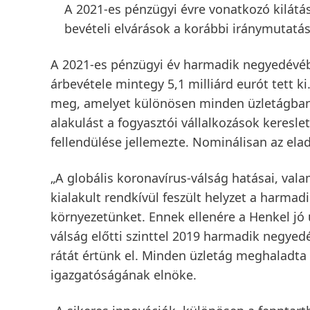
A 2021-es pénzügyi évre vonatkozó kilátás
bevételi elvárások a korábbi iránymutatá
A 2021-es
pénzügyi év harmadik negyedévé
árbevétele
mintegy 5,1 milliárd eurót tett ki
meg, amelyet különösen minden üzletágban t
alakulást a fogyasztói vállalkozások keresl
fellendülése jellemezte. Nominálisan az ela
„A globális koronavírus-válság hatásai, val
kialakult rendkívül feszült helyzet a harmad
környezetünket. Ennek ellenére a Henkel jó üz
válság előtti szinttel 2019 harmadik negye
rátát értünk el. Minden üzletág meghaladta 
igazgatóságának elnöke.