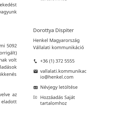
vekedést
 vagyunk
Dorottya
Dispiter
Henkel Magyarország
ami 5092
Vállalati kommunikáció
rrigált)
nak volt
+36 (1) 372 5555
eladások
vallalati.kommunikac
ökkenés
io@henkel.com
Névjegy letöltése
velve az
Hozzáadás Saját
 eladott
tartalomhoz