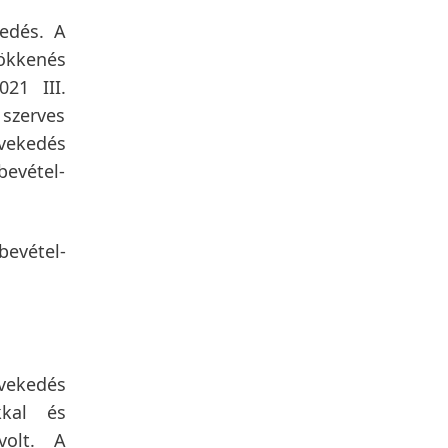
kedés. A
sökkenés
021 III.
 szerves
övekedés
bevétel-
bevétel-
vekedés
kal és
volt. A