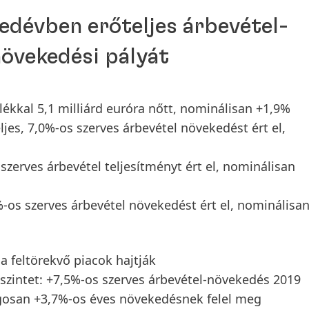
edévben erőteljes árbevétel-
növekedési pályát
lékkal 5,1 milliárd euróra nőtt, nominálisan +1,9%
jes, 7,0%-os szerves árbevétel növekedést ért el,
szerves árbevétel teljesítményt ért el, nominálisan
-os szerves árbevétel növekedést ért el, nominálisa
a feltörekvő piacok hajtják
 szintet: +7,5%-os szerves árbevétel-növekedés 2019
gosan +3,7%-os éves növekedésnek felel meg