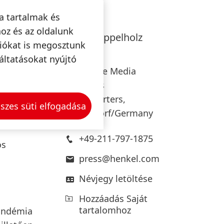
e-nek
a tartalmak és
oz és az oldalunk
Wulf
Klüppelholz
ciókat is megosztunk
n
Henkel
áltatásokat nyújtó
a
Corporate Media
el.
Relations
Headquarters,
piacaink
szes süti elfogadása
Düsseldorf/Germany
+49-211-797-1875
os
press@henkel.com
Névjegy letöltése
Hozzáadás Saját
tartalomhoz
andémia