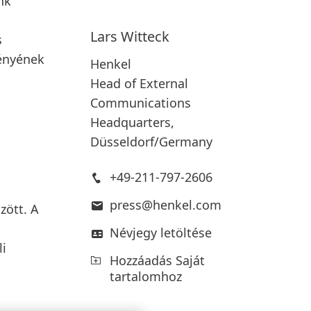
nk
Lars
Witteck
s
ményének
Henkel
Head of External
Communications
Headquarters,
Düsseldorf/Germany
+49-211-797-2606
press@henkel.com
zött. A
Névjegy letöltése
li
Hozzáadás Saját
tartalomhoz