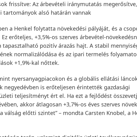
ok frissítve: Az árbevételi iránymutatás megerősítve,
si tartományok alsó határán vannak
ben
a Henkel folytatta növekedési pályáját, és a
csop
. Ez erőteljes, +3,5%-os szerves árbevétel-növekedésn
apasztalható pozitív árazás hajt. A stabil mennyisé
etének normalizálódása és az ipari termelés folyamato
dások +1,9%-kal nőttek.
amint nyersanyagpiacokon és a globális ellátási lánc
ik negyedévben is erőteljesen érintették gazdasági
leti teljesítményt ért el. Ha ezt a fejlődést összevet
dévében, akkor átlagosan +3,7%-os éves szerves növe
a válság előtti szintet” – mondta Carsten Knobel, a 