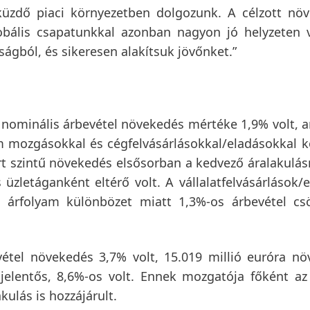
 küzdő piaci környezetben dolgozunk. A célzott nö
globális csapatunkkal azonban nagyon jó helyzeten
ágból, és sikeresen alakítsuk jövőnket.”
 nominális
árbevétel növekedés mértéke 1,9% volt, 
m mozgásokkal és cégfelvásárlásokkal/eladásokkal ko
t szintű növekedés elsősorban a kedvező áralakulás
zletáganként eltérő volt. A vállalatfelvásárlások/
z árfolyam különbözet miatt 1,3%-os árbevétel cs
étel növekedés 3,7% volt, 15.019 millió euróra nö
s
jelentős, 8,6%-os volt. Ennek mozgatója főként az
ulás is hozzájárult.