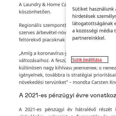
A
Laundry & Home Care
üzletág jó szerves á
Sütiket használunk 
köszönhetően.
hirdetések személyr
látogatottságának 
Regionális szempontból a harmadik negyedé
a közösségi média t
szerves árbevétel-növekedést értünk el. A C
partnereinkkel.
feltörekvő piacoknak köszönhető. Itt minde
„Amíg a koronavírus-járvány tart, folyamat
Sütik beállítása
változásaihoz. A feszült ellátási láncok, val
különösen nagy kihívást jelentenek. E nehéz
igényelnek, továbbra is stratégiai prioritá
növekedési tervünket” – mondta Carsten Kn
A 2021-es pénzügyi évre vonatkozó
A 2021-es pénzügyi év hátralévő részét 