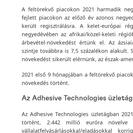
A
feltörekvő piacokon
2021 harmadik ne
fejlett piacokon
az előző év azonos negyed
került regisztrálásra. A kelet-európai r
negyedévében az afrikai/közel-keleti régi
árbevétel-növekedést értünk el. Az ázsia
szintje továbbra is 7,5 százalékon alakult.
növekedést sikerült elérnünk, az észak-ame
2021 első 9 hónapjában
a
feltörekvő piaco
növekedés történt.
Az Adhesive Technologies üzletág
Az Adhesive Technologies üzletágban
2021
történt, 2.442 millió euróra növelv
vállalatfelvásárlásokkal/eladásokkal ko