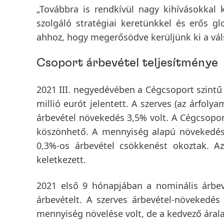
„Továbbra is rendkívül nagy kihívásokkal
szolgáló stratégiai keretünkkel és erős 
ahhoz, hogy megerősödve kerüljünk ki a váls
Csoport árbevétel teljesítménye
2021 III. negyedévében
a
Cégcsoport szintű
millió eurót jelentett. A
szerves
(az árfolya
árbevétel növekedés 3,5% volt. A Cégcsopor
köszönhető. A mennyiség alapú növekedés ü
0,3%-os árbevétel csökkenést okoztak. A
keletkezett.
2021 első 9 hónapjában
a nominális árbev
árbevételt. A
szerves árbevétel-növekedé
mennyiség növelése volt, de a kedvező áralak