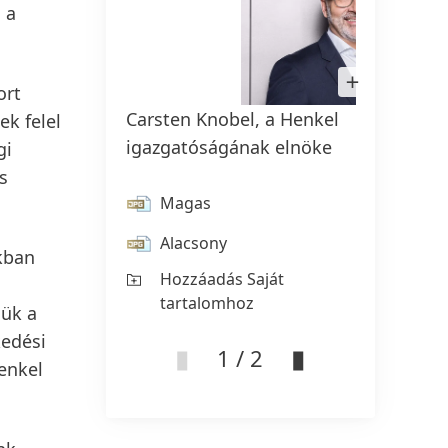
 a
Kép
megnyitása
ort
Lightboxban
Carsten Knobel, a Henkel
Marco
ek felel
igazgatóságának elnöke
pénzü
gi
s
Magas
M
Alacsony
Al
okban
Hozzáadás Saját
Ho
tartalomhoz
ta
jük a
kedési
1 / 2
Henkel