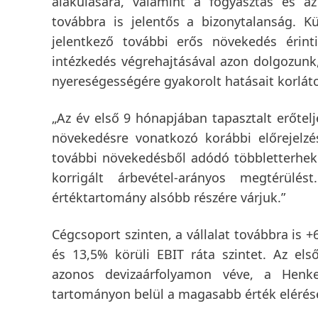
alakulására, valamint a fogyasztás és az
továbbra is jelentős a bizonytalanság. K
jelentkező további erős növekedés érin
intézkedés végrehajtásával azon dolgozunk,
nyereségességére gyakorolt hatásait korláto
„Az év első 9 hónapjában tapasztalt erőtelj
növekedésre vonatkozó korábbi előrejelzé
további növekedésből adódó többletterhek
korrigált árbevétel-arányos megtérü
értéktartomány alsóbb részére várjuk.”
Cégcsoport szinten, a vállalat továbbra is +
és 13,5% körüli EBIT ráta szintet. Az el
azonos devizaárfolyamon véve, a Henke
tartományon belül a magasabb érték elérés