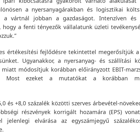
 ipari kibocsátásra gyakorolt várható alakulását 
ülönösen a nyersanyagárakban és logisztikai költ
ti a vártnál jobban a gazdaságot. Intenzíven és
 hogy a fenti tényezők vállalatunk üzleti tevékenys
zzuk.”
es értékesítési fejlődésre tekintettel megerősítjük a
sünket. Ugyanakkor, a nyersanyag- és szállítási k
 miatt módosítjuk korábban előirányzott EBIT-marz
lést. Most ezeket a mutatókat a korábban m
6,0 és +8,0 százalék közötti szerves árbevétel-növeked
sőbbségi részvények korrigált hozamára
(EPS) vona
l jelenlegi elvárása az egyszámjegyű százaléko
e.