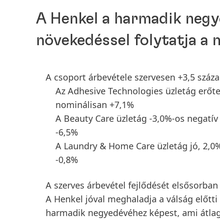
A Henkel a harmadik negy
növekedéssel folytatja a 
A csoport árbevétele szervesen +3,5 száza
Az Adhesive Technologies üzletág erőtel
nominálisan +7,1%
A Beauty Care üzletág -3,0%-os negatív 
-6,5%
A Laundry & Home Care üzletág jó, 2,0%
-0,8%
A szerves árbevétel fejlődését elsősorban 
A Henkel jóval meghaladja a válság előtti
harmadik negyedévéhez képest, ami átla