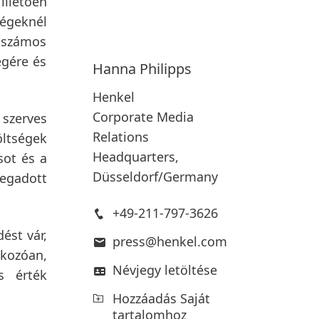
illetően
ségeknél
 számos
égére és
Hanna
Philipps
Henkel
Corporate Media
 szerves
Relations
öltségek
Headquarters,
sot és a
Düsseldorf/Germany
egadott
+49-211-797-3626
ést vár,
press@henkel.com
tkozóan,
Névjegy letöltése
s érték
Hozzáadás Saját
tartalomhoz