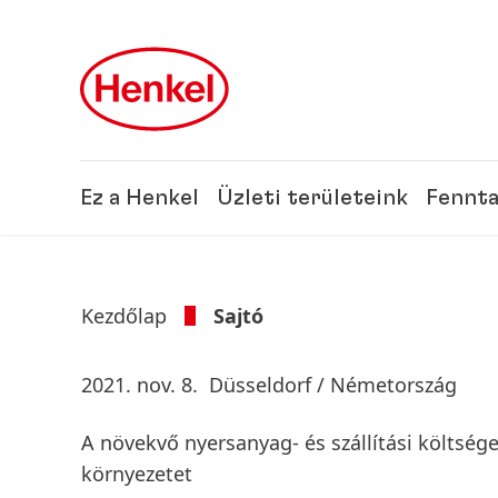
Skip to main content
Skip to footer
Ez a Henkel
Üzleti területeink
Fennta
Kezdőlap
Sajtó
2021. nov. 8.
Düsseldorf / Németország
A növekvő nyersanyag- és szállítási költsé
környezetet