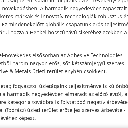
hatóság terén, valamint digitális üzleti tevékenységü
t a növekedésben. A harmadik negyedévben tapasztalt
sikeres márkák és innovatív technológiák robusztus é
. Ez mindenekelőtt globális csapatunk erős teljesít
árul hozzá a Henkel hosszú távú sikeréhez ezekben a
el-növekedés elsősorban az
Adhesive Technologies
letből három nagyon erős, sőt kétszámjegyű szerves
ive & Metals üzleti terület enyhén csökkent.
tág fogyasztói üzletágaink teljesítménye is különbö
a a harmadik negyedévben elmaradt az előző évtől, a
e kategória továbbra is folytatódó negatív árbevéte
nal
(fodrász) üzleti terület erőteljes szerves árbevétel-
dévéhez képest.