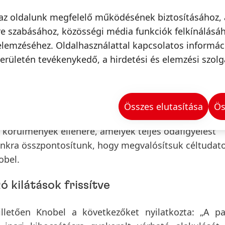
rbevétel-növekedést ért el, elsősorban a Laundry Car
az oldalunk megfelelő működésének biztosításához, 
e szabásához, közösségi média funkciók felkínálásáh
elemzéséhez. Oldalhasználattal kapcsolatos informá
vben – Észak-Amerika kivételével – minden régióba
erületén tevékenykedő, a hirdetési és elemzési szolg
soport erőteljes árbevételi teljesítménye elsősorban 
n régió magas egyszámjegyű szerves növekedést ért 
osan gyorsan és rugalmasan kell alkalmazkodnunk a 
Összes elutasítása
Ös
amint a növekvő nyersanyag- és szállítási költségek
 körülmények ellenére, amelyek teljes odafigyelést
sainkra összpontosítunk, hogy megvalósítsuk céltudat
obel.
 kilátások frissítve
illetően Knobel a következőket nyilatkozta: „A p