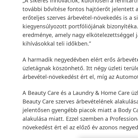
„A sikeres innovációk, különösen a fenntart
további bővítése fontos hajtóerőt jelentet
erőteljes szerves árbevétel-növekedés is a 
kiegyensúlyozott portfóliójának bizonyítéka
eredménye, amely nagy elkötelezettséggel j
kihívásokkal teli időkben.”
A harmadik negyedévben elért erős árbevét
üzletágnak köszönhető. Itt négy üzleti terü
árbevétel-növekedést ért el, míg az Automot
A Beauty Care és a Laundry & Home Care üzle
Beauty Care szerves árbevételének alakulás
jelentősen gyengébb piacok miatt a Body Car
alakulása miatt. Ezzel szemben a Professio
növekedést ért el az előző év azonos negye