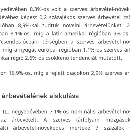
gyedévében
8,3%-os volt a szerves árbevétel-növe
évéhez képest 0,2 százalékos szerves árbevétel c
égióban 8,9%-kal tudtuk növelni árbevételünket. 2
óban 8,1%-os, míg a latin-amerikai régióban 9%-os
i/csendes-óceáni térségben a szerves árbevétel-n
 S míg a nyugat-európai régióban 1,1%-os szerves ár
rikai régió 2,6%-os csökkenő tendenciát mutatott.
kon
16,9%-os, míg a
fejlett piacokon
2,9% szerves ár
 árbevételének alakulása
 III. negyedévében
7,1%-os
nominális árbevétel
-nö
e az árbevételt. A
szerves
(árfolyam mozgások
rrigált) árbevétel-növekedés mértéke 7 százalék 