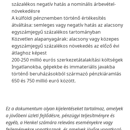
százalékos negatív hatás a nominális árbevétel-
növekedésre
A külföldi pénznemben történő értékesítés
átváltása: semleges vagy negatív hatás az alacsony
egyszámjegyű százalékos tartományban
Közvetlen alapanyagárak: alacsony vagy közepes
egyszámjegyű százalékos növekedés az előző évi
átlaghoz képest
200-250 millió eurós szerkezetátalakítási költségek
Ingatlanokba, gépekbe és immateriális javakba
történő beruházásokból származó pénzkiáramlás
650 és 750 millió euró között.
Ez a dokumentum olyan kijelentéseket tartalmaz, amelyek
a jövőbeni üzleti fejlődésre, pénzügyi teljesítményre és
egyéb, a Henkel számára releváns eseményekre vagy
fejleményekre vonatkoznak, és amelyek jövőre vonatkozó