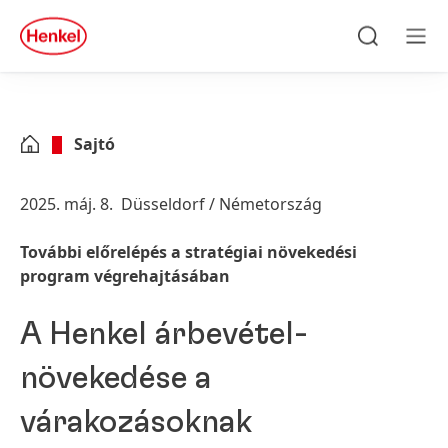
Skip to main content
Skip to footer
quick
search
Keresés
Men
Sajtó
2025. máj. 8.
Düsseldorf / Németország
További előrelépés a stratégiai növekedési
program végrehajtásában
A Henkel árbevétel-
növekedése a
várakozásoknak