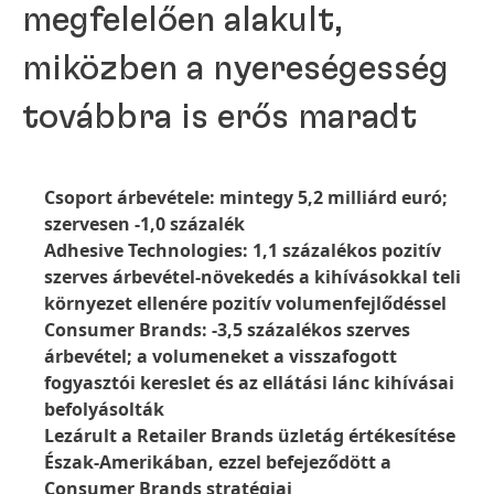
megfelelően alakult,
miközben a nyereségesség
továbbra is erős maradt
Csoport árbevétele: mintegy 5,2 milliárd euró;
szervesen -1,0 százalék
Adhesive Technologies: 1,1 százalékos pozitív
szerves árbevétel-növekedés a kihívásokkal teli
környezet ellenére pozitív volumenfejlődéssel
Consumer Brands: -3,5 százalékos szerves
árbevétel; a volumeneket a visszafogott
fogyasztói kereslet és az ellátási lánc kihívásai
befolyásolták
Lezárult a Retailer Brands üzletág értékesítése
Észak-Amerikában, ezzel befejeződött a
Consumer Brands stratégiai