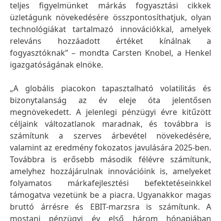
teljes figyelmünket márkás fogyasztási cikkek
üzletágunk növekedésére összpontosíthatjuk, olyan
technológiákat tartalmazó innovációkkal, amelyek
releváns hozzáadott értéket kínálnak a
fogyasztóknak” – mondta Carsten Knobel, a Henkel
igazgatóságának elnöke.
„A globális piacokon tapasztalható volatilitás és
bizonytalanság az év eleje óta jelentősen
megnövekedett. A jelenlegi pénzügyi évre kitűzött
céljaink változatlanok maradnak, és továbbra is
számítunk a szerves árbevétel növekedésére,
valamint az eredmény fokozatos javulására 2025-ben.
Továbbra is erősebb második félévre számítunk,
amelyhez hozzájárulnak innovációink is, amelyeket
folyamatos márkafejlesztési befektetéseinkkel
támogatva vezetünk be a piacra. Ugyanakkor magas
bruttó árrésre és EBIT-marzsra is számítunk. A
mostani pénzügyi év első három hónapjában