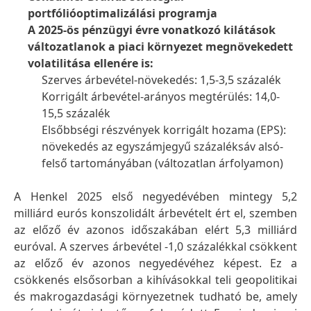
portfólióoptimalizálási programja
A 2025-ös pénzügyi évre vonatkozó kilátások
változatlanok a piaci környezet megnövekedett
volatilitása ellenére is:
Szerves árbevétel-növekedés: 1,5-3,5 százalék
Korrigált árbevétel-arányos megtérülés: 14,0-
15,5 százalék
Elsőbbségi részvények korrigált hozama
(EPS):
növekedés az egyszámjegyű százaléksáv alsó-
felső tartományában
(változatlan árfolyamon)
A Henkel 2025 első negyedévében mintegy 5,2
milliárd eurós konszolidált árbevételt ért el, szemben
az előző év azonos időszakában elért 5,3 milliárd
euróval. A szerves árbevétel -1,0 százalékkal csökkent
az előző év azonos negyedévéhez képest. Ez a
csökkenés elsősorban a kihívásokkal teli geopolitikai
és makrogazdasági környezetnek tudható be, amely