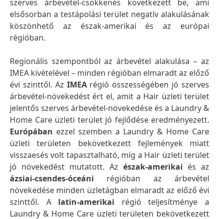
szerves árbevétel-csökkenés következett be, ami
elsősorban a testápolási terület negatív alakulásának
köszönhető az észak-amerikai és az európai
régióban.
Regionális szempontból az árbevétel alakulása – az
IMEA kivételével – minden régióban elmaradt az előző
évi szinttől. Az
IMEA
régió összességében jó szerves
árbevétel-növekedést ért el, amit a Hair üzleti terület
jelentős szerves árbevétel-növekedése és a Laundry &
Home Care üzleti terület jó fejlődése eredményezett.
Európában
ezzel szemben a Laundry & Home Care
üzleti területen bekövetkezett fejlemények miatt
visszaesés volt tapasztalható, míg a Hair üzleti terület
jó növekedést mutatott. Az
észak-amerikai
és az
ázsiai-csendes-óceáni
régióban az árbevétel
növekedése minden üzletágban elmaradt az előző évi
szinttől. A
latin-amerikai
régió teljesítménye a
Laundry & Home Care üzleti területen bekövetkezett