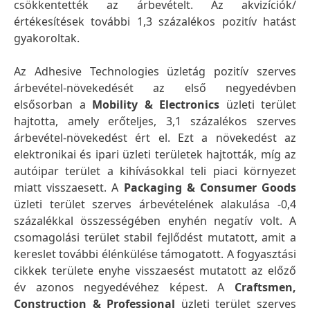
csökkentették az árbevételt. Az akvizíciók/
értékesítések további 1,3 százalékos pozitív hatást
gyakoroltak.
Az Adhesive Technologies üzletág pozitív szerves
árbevétel-növekedését az első negyedévben
elsősorban a
Mobility & Electronics
üzleti terület
hajtotta, amely erőteljes, 3,1 százalékos szerves
árbevétel-növekedést ért el. Ezt a növekedést az
elektronikai és ipari üzleti területek hajtották, míg az
autóipar terület a kihívásokkal teli piaci környezet
miatt visszaesett. A
Packaging & Consumer Goods
üzleti terület szerves árbevételének alakulása -0,4
százalékkal összességében enyhén negatív volt. A
csomagolási terület stabil fejlődést mutatott, amit a
kereslet további élénkülése támogatott. A fogyasztási
cikkek területe enyhe visszaesést mutatott az előző
év azonos negyedévéhez képest. A
Craftsmen,
Construction & Professional
üzleti terület szerves