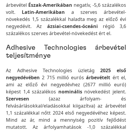
árbevétel
Észak-Amerikában
negatív,
-5,6 százalékos
volt.
Latin-Amerikában
a szerves árbevétel-
növekedés 1,5 százalékkal haladta meg az előző évi
negyedévit. Az
ázsiai-csendes-óceáni
régió 3,6
százalékos szerves árbevétel-növekedést ért el.
Adhesive Technologies árbevétel
teljesítménye
Az Adhesive Technologies üzletág
2025 első
negyedévében
2 715 millió eurós
árbevételt
ért el,
ami az előző évi negyedévhez (2677 millió euró)
képest 1,4 százalékos
nominális
növekedést jelent.
Szervesen
(azaz árfolyam- és
felvásárlásokkal/eladásokkal kiigazítva) az árbevétel
1,1 százalékkal nőtt 2024 első negyedévéhez képest.
Mind az ár, mind a mennyiség pozitív fejlődést
mutatott. Az árfolyamhatások -1,0 százalékkal