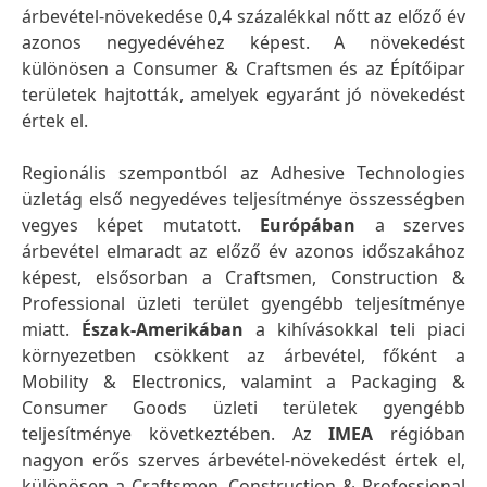
árbevétel-növekedése 0,4 százalékkal nőtt az előző év
azonos negyedévéhez képest. A növekedést
különösen a Consumer & Craftsmen és az Építőipar
területek hajtották, amelyek egyaránt jó növekedést
értek el.
Regionális szempontból az Adhesive Technologies
üzletág első negyedéves teljesítménye összességben
vegyes képet mutatott.
Európában
a szerves
árbevétel elmaradt az előző év azonos időszakához
képest, elsősorban a Craftsmen, Construction &
Professional üzleti terület gyengébb teljesítménye
miatt.
Észak-Amerikában
a kihívásokkal teli piaci
környezetben csökkent az árbevétel, főként a
Mobility & Electronics, valamint a Packaging &
Consumer Goods üzleti területek gyengébb
teljesítménye következtében. Az
IMEA
régióban
nagyon erős szerves árbevétel-növekedést értek el,
különösen a Craftsmen, Construction & Professional