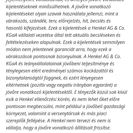
kijelentéseknek minősülhetnek. A jövőre vonatkozó
kijelentéseket olyan szavak használata jellemzi, mint a
várakozás, szándék, terv, előrejelzés, hit, becslés és
hasonló kifejezések. Ezek a kijelentések a Henkel AG & Co.
KGaA vállalati vezetése által tett aktuális becsléseken és
feltételezéseken alapulnak. Ezek a kijelentések semmilyen
módon nem jelentenek garanciát arra, hogy ezek a
várakozások pontosnak bizonyulnak. A Henkel AG & Co.
KGaA és leányvállalatainak jövőbeni teljesítménye és
ténylegesen elért eredményei számos kockázattól és
bizonytalanságtól függnek, és ezért lényegesen
eltérhetnek
(pozitív vagy negatív irányban egyaránt) a
jövőre vonatkozó kijelentésektől. E tényezők közül sok kívül
esik a Henkel ellenőrzési körén, és nem lehet őket előre
pontosan megbecsülni, mint például a jövőbeli gazdasági
környezet, valamint a versenytársak és más piaci
szereplők fellépése. A Henkel nem tervezi és nem is
vállalja, hogy a jövőre vonatkozó állításait frissítse.