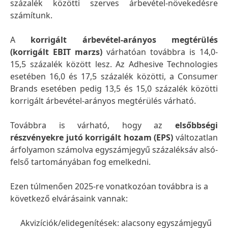
százalék közötti szerves árbevétel-növekedésre
számítunk.
A
korrigált árbevétel-arányos megtérülés
(korrigált EBIT marzs)
várhatóan továbbra is 14,0-
15,5 százalék között lesz. Az Adhesive Technologies
esetében 16,0 és 17,5 százalék közötti, a Consumer
Brands esetében pedig 13,5 és 15,0 százalék közötti
korrigált árbevétel-arányos megtérülés várható.
Továbbra is várható, hogy az
elsőbbségi
részvényekre jutó korrigált hozam
(EPS)
változatlan
árfolyamon számolva egyszámjegyű százaléksáv alsó-
felső tartományában fog emelkedni.
Ezen túlmenően 2025-re vonatkozóan továbbra is a
következő elvárásaink vannak:
Akvizíciók/elidegenítések: alacsony egyszámjegyű