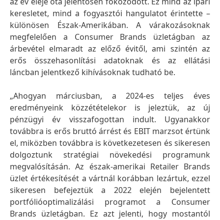
az év eleje óta jelentősen fokozódott. Ez mind az ipari
keresletet, mind a fogyasztói hangulatot érintette –
különösen Észak-Amerikában. A várakozásoknak
megfelelően a Consumer Brands üzletágban az
árbevétel elmaradt az előző évitől, ami szintén az
erős összehasonlítási adatoknak és az ellátási
láncban jelentkező kihívásoknak tudható be.
„Ahogyan márciusban, a 2024-es teljes éves
eredményeink közzétételekor is jeleztük, az új
pénzügyi év visszafogottan indult. Ugyanakkor
továbbra is erős bruttó árrést és EBIT marzsot értünk
el, miközben továbbra is következetesen és sikeresen
dolgoztunk stratégiai növekedési programunk
megvalósításán. Az észak-amerikai Retailer Brands
üzlet értékesítését a vártnál korábban lezártuk, ezzel
sikeresen befejeztük a 2022 elején bejelentett
portfólióoptimalizálási programot a Consumer
Brands üzletágban. Ez azt jelenti, hogy mostantól