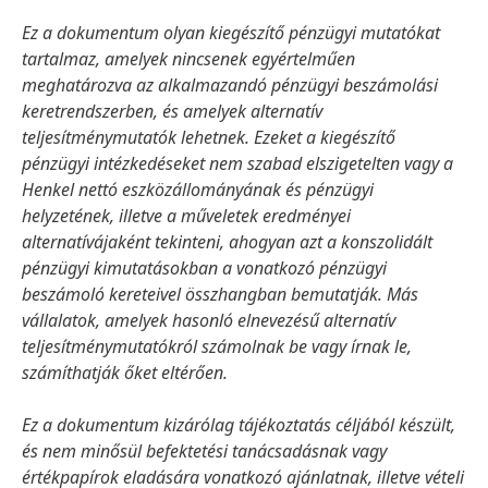
Ez a dokumentum olyan kiegészítő pénzügyi mutatókat
tartalmaz, amelyek nincsenek egyértelműen
meghatározva az alkalmazandó pénzügyi beszámolási
keretrendszerben, és amelyek alternatív
teljesítménymutatók lehetnek. Ezeket a kiegészítő
pénzügyi intézkedéseket nem szabad elszigetelten vagy a
Henkel nettó eszközállományának és pénzügyi
helyzetének, illetve a műveletek eredményei
alternatívájaként tekinteni, ahogyan azt a konszolidált
pénzügyi kimutatásokban a vonatkozó pénzügyi
beszámoló kereteivel összhangban bemutatják. Más
vállalatok, amelyek hasonló elnevezésű alternatív
teljesítménymutatókról számolnak be vagy írnak le,
számíthatják őket eltérően.
Ez a dokumentum kizárólag tájékoztatás céljából készült,
és nem minősül befektetési tanácsadásnak vagy
értékpapírok eladására vonatkozó ajánlatnak, illetve vételi