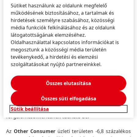
Sütiket használunk az oldalunk megfelelő
negatív növekedést ért el, amelyet elsősorban a
működésének biztosításához, a tartalmak és
Fabric Cleaning kategória visszaesése okozott, míg a
hirdetések személyre szabásához, közösségi
Fabric Care kategória nagyon erős növekedést
média funkciók felkínálásához és az oldalunk
mutatott. Ezzel szemben a Home Care üzleti terület jó
látogatottságának elemzéséhez.
szerves árbevétel-növekedést ért el, elsősorban a
Oldalhasználattal kapcsolatos információkat is
Dishwashing kategória jelentős árbevétel-
megosztunk a közösségi média területén
növekedésének köszönhetően.
tevékenykedő, a hirdetési és elemzési
szolgáltatásokat nyújtó partnereinkkel.
A
Hair
üzleti területen a szerves árbevétel -1,6
százalékkal csökkent. A Consumer üzlet pozitív
növekedést mutatott, amelyet a hajfestékek és a
Összes elutasítása
hajformázás kategóriák hajtottak. Összességében a
Professional üzlet fejlődése elmaradt az előző évitől,
Összes süti elfogadása
ami elsősorban az észak-amerikai régió kihívásokkal
Sütik beállítása
teli fogyasztói környezetéből adódó
forgalomcsökkenésnek tudható be.
Az
Other Consumer
üzleti területen -6,8 százalékos