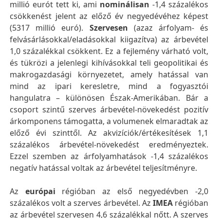
millió eurót tett ki, ami
nominálisan
-1,4 százalékos
csökkenést jelent az előző év negyedévéhez képest
(5317 millió euró).
Szervesen
(azaz árfolyam- és
felvásárlásokkal/eladásokkal kiigazítva) az árbevétel
1,0 százalékkal csökkent. Ez a fejlemény várható volt,
és tükrözi a jelenlegi kihívásokkal teli geopolitikai és
makrogazdasági környezetet, amely hatással van
mind az ipari keresletre, mind a fogyasztói
hangulatra – különösen Észak-Amerikában. Bár a
csoport szintű szerves árbevétel-növekedést pozitív
árkomponens támogatta, a volumenek elmaradtak az
előző évi szinttől. Az akvizíciók/értékesítések 1,1
százalékos árbevétel-növekedést eredményeztek.
Ezzel szemben az árfolyamhatások -1,4 százalékos
negatív hatással voltak az árbevétel teljesítményre.
Az
európai
régióban az első negyedévben -2,0
százalékos volt a szerves árbevétel. Az
IMEA
régióban
az árbevétel szervesen 4,6 százalékkal nőtt. A szerves