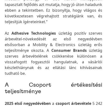
tapasztalt fejlődés azt mutatja, hogy jó úton haladunk
ebben a tekintetben. Ez bizonyítja, hogy világos és
következetesen végrehajtott stratégiánk van, és
teljesítjük ígéreteinket.”
Az
Adhesive Technologies
üzletág pozitív szerves
árbevétel-növekedését az első negyedévben
elsősorban a Mobility & Electronics üzletág erős
teljesítménye okozta. A
Consumer Brands
üzletág
szerves árbevételének csökkenése különösen a
visszafogott fogyasztói hangulatnak, a vásárlói
készlethiánynak és az ellátási lánc kihívásainak
tudható be.
A Csoport értékesítési
teljesítménye
2025 első negyedévében
a
csoport árbevétele
5 242