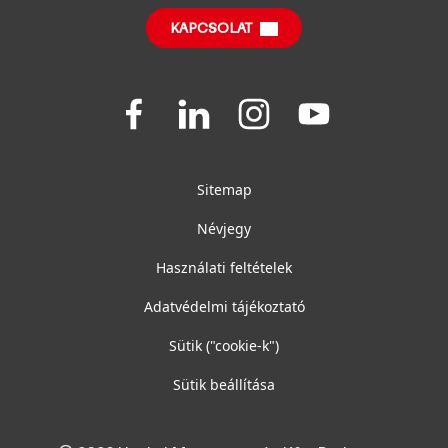
SDS, TDS, RoHS, RDS, Product Information
KAPCSOLAT
Join
Join
Join
Join
us
us
us
us
on
on
on
on
Facebook
LinkedIn
Instagram
YouTube
Sitemap
Névjegy
Használati feltételek
Adatvédelmi tájékoztató
Sütik
("cookie-k")
Sütik beállítása