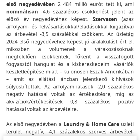
első negyedévében
2 484 millió eurót tett ki, ami
nominálisan
-4,6 százalékos csökkenést jelent az
előző év negyedévéhez képest.
Szervesen
(azaz
árfolyam- és felvásárlásokkal/eladásokkal kiigazítva)
az árbevétel -3,5 százalékkal csökkent. Az üzletág
2024 első negyedévéhez képest jó áralakulást ért el,
miközben a volumenek a várakozásoknak
megfelelően csökkentek, főként a visszafogott
fogyasztói hangulat és a kiskereskedelmi vásárlók
készletleépítése miatt – különösen Észak-Amerikában
– amit az ellátási láncban jelentkező kihívások
súlyosbítottak. Az árfolyamhatások -2,0 százalékos
negatív hatással voltak az értékesítésre, míg az
akvizíciók/értékesítések 0,8 százalékos pozitív
hatással voltak az árbevételre.
Az első negyedévben a
Laundry & Home Care
üzleti
terület negatív, -4,1 százalékos szerves árbevétel-
teljesítményt könyvelhetett el. A Laundry Care üzlet