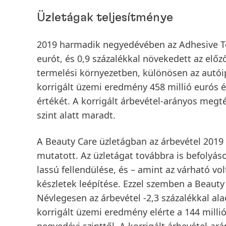
Üzletágak teljesítménye
2019 harmadik negyedévében az
Adhesive T
eurót, és 0,9 százalékkal növekedett az előz
termelési környezetben, különösen az autó
korrigált üzemi eredmény
458 millió eurós é
értékét. A
korrigált árbevétel-arányos megt
szint alatt maradt.
A
Beauty Care
üzletágban az
árbevétel
2019 
mutatott. Az üzletágat továbbra is befolyás
lassú fellendülése, és – amint az várható vo
készletek leépítése. Ezzel szemben a Beauty
Névlegesen az árbevétel -2,3 százalékkal alac
korrigált üzemi eredmény
elérte a 144 milli