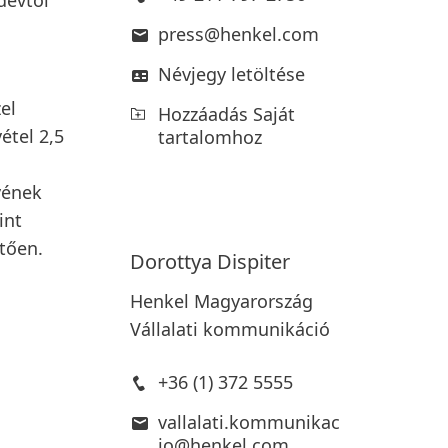
dévtől
press@henkel.com
Névjegy letöltése
el
Hozzáadás Saját
étel 2,5
tartalomhoz
vének
int
tően.
Dorottya
Dispiter
Henkel Magyarország
Vállalati kommunikáció
+36 (1) 372 5555
vallalati.kommunikac
io@henkel.com