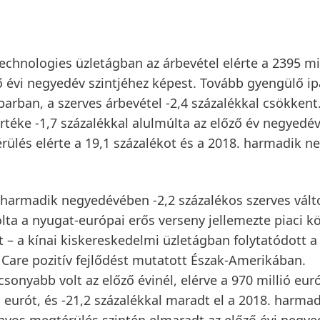
echnologies
üzletágban az árbevétel elérte a 2395 mi
ő évi negyedév szintjéhez képest. Tovább gyengülő ip
iparban, a
szerves árbevétel
-2,4 százalékkal csökkent
rtéke -1,7 százalékkal alulmúlta az előző év negyedé
érülés
elérte a 19,1 százalékot és a 2018. harmadik n
harmadik negyedévében -2,2 százalékos
szerves
vált
olta a nyugat-európai erős verseny jellemezte piaci k
lt – a kínai kiskereskedelmi üzletágban folytatódott a
 Care pozitív fejlődést mutatott Észak-Amerikában.
sonyabb volt az előző évinél, elérve a 970 millió euró
ó eurót, és -21,2 százalékkal maradt el a 2018. harma