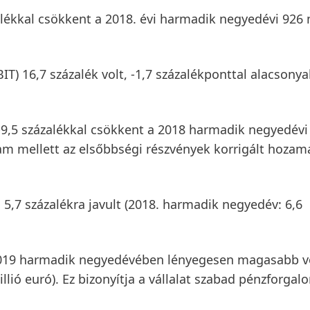
alékkal csökkent a 2018. évi harmadik negyedévi 926 m
BIT)
16,7 százalék volt, -1,7 százalékponttal alacsony
9,5 százalékkal csökkent a 2018 harmadik negyedévi
lyam mellett az elsőbbségi részvények korrigált hozam
5,7 százalékra javult (2018. harmadik negyedév: 6,6
19 harmadik negyedévében lényegesen magasabb vo
lió euró). Ez bizonyítja a vállalat szabad pénzforgal