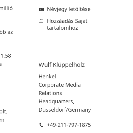
illió
Névjegy letöltése
Hozzáadás Saját
tartalomhoz
abb az
 1,58
a
Wulf
Klüppelholz
Henkel
Corporate Media
Relations
Headquarters,
Düsseldorf/Germany
lt,
om
+49-211-797-1875