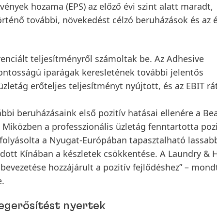
szvények hozama
(EPS)
az előző évi szint alatt maradt,
örténő további, növekedést célzó beruházások és az 
enciált teljesítményről számoltak be. Az
Adhesive
ontosságú iparágak keresletének további jelentős
zletág erőteljes teljesítményt nyújtott, és az EBIT rá
bbi beruházásaink első pozitív hatásai ellenére a
Be
t. Miközben a professzionális üzletág fenntartotta pozi
efolyásolta a Nyugat-Európában tapasztalható lassab
tódott Kínában a készletek csökkentése. A
Laundry &
 bevezetése hozzájárult a pozitív fejlődéshez” – mon
e.
megerősítést nyertek