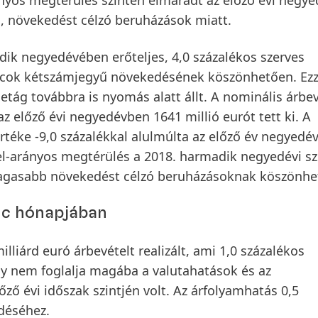
ányos megtérülés
szintén elmaradt az előző évi negye
bi, növekedést célzó beruházások miatt.
ik negyedévében erőteljes, 4,0 százalékos szerves
piacok kétszámjegyű növekedésének köszönhetően. Ezz
tág továbbra is nyomás alatt állt. A nominális árbev
az előző évi negyedévben 1641 millió eurót tett ki. A
rtéke -9,0 százalékkal alulmúlta az előző év negyedé
el-arányos megtérülés
a 2018. harmadik negyedévi sz
t, magasabb növekedést célzó beruházásoknak köszönhe
enc hónapjában
illiárd euró
árbevételt
realizált, ami 1,0 százalékos
y nem foglalja magába a valutahatások és az
őző évi időszak szintjén volt. Az árfolyamhatás 0,5
edéséhez.