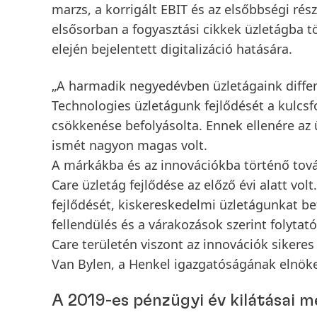
marzs
, a
korrigált EBIT
és az
elsőbbségi ré
elsősorban a fogyasztási cikkek üzletágba t
elején bejelentett digitalizáció hatására.
„A harmadik negyedévben üzletágaink differ
Technologies
üzletágunk fejlődését a kulcsf
csökkenése befolyásolta. Ennek ellenére az ü
ismét nagyon magas volt.
A márkákba és az innovációkba történő tová
Care
üzletág fejlődése az előző évi alatt vol
fejlődését, kiskereskedelmi üzletágunkat b
fellendülés és a várakozások szerint folyta
Care
területén viszont az innovációk sikeres
Van Bylen, a Henkel igazgatóságának elnök
A 2019-es pénzügyi év kilátásai 