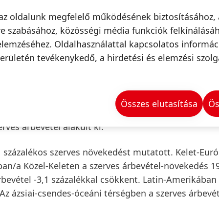
mértéke 0,4 százalék volt. A valutahatások 0,7 száz
az oldalunk megfelelő működésének biztosításához, 
ekedésére.
e szabásához, közösségi média funkciók felkínálásáh
elemzéséhez. Oldalhasználattal kapcsolatos informá
lékos, enyhén negatív szerves árbevételt produkált. 
erületén tevékenykedő, a hirdetési és elemzési szolg
en -2,2 százalékkal alacsonyabb az előző évi azonos
e
üzletág kedvező, 4,0 százalékos szerves árbevétel
Összes elutasítása
Ös
 szerves árbevétel-növekedést értek el.
rves árbevétel alakult ki.
1 százalékos szerves növekedést mutatott.
Kelet-Eur
ban/a Közel-Keleten
a szerves árbevétel-növekedés 1
rbevétel -3,1 százalékkal csökkent.
Latin-Amerikában
 Az
ázsiai-csendes-óceáni térségben
a szerves árbevét