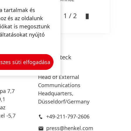
alékos
a tartalmak és
1 / 2
oz és az oldalunk
ciókat is megosztunk
A
áltatásokat nyújtó
Lars
Witteck
szes süti elfogadása
Henkel
Head of External
Communications
ópa
7,7
Headquarters,
9,1
Düsseldorf/Germany
az
el -5,7
+49-211-797-2606
press@henkel.com