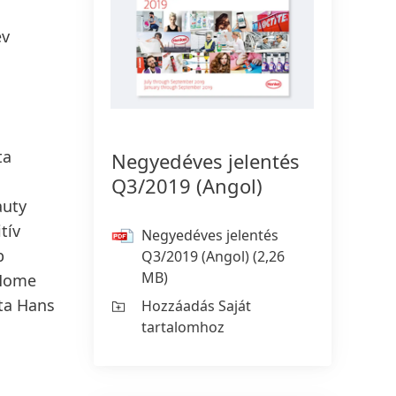
év
ta
Negyedéves jelentés
Q3/2019
(Angol)
auty
tív
Negyedéves jelentés
b
Q3/2019
(Angol)
(2,26
MB)
 Home
dta Hans
Hozzáadás Saját
tartalomhoz