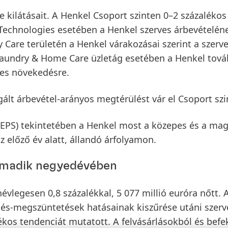
 kilátásait. A Henkel Csoport szinten 0–2 százalékos
Technologies
esetében a Henkel szerves árbevételén
y Care
területén a Henkel várakozásai szerint a szerv
aundry & Home Care
üzletág esetében a Henkel tová
ves növekedésre.
gált árbevétel-arányos megtérülést
vár el Csoport sz
(EPS)
tekintetében a Henkel most a közepes és a ma
z előző év alatt, állandó árfolyamon.
armadik negyedévében
legesen 0,8 százalékkal, 5 077 millió euróra nőtt. 
etés-megszüntetések hatásainak kiszűrése utáni
szerv
ékos tendenciát mutatott. A felvásárlásokból és befe