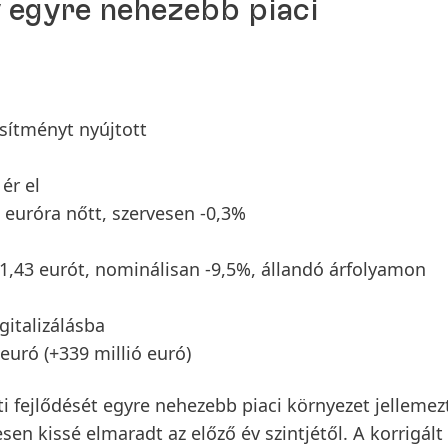
y egyre nehezebb piaci
sítményt nyújtott
ér el
ó euróra nőtt, szervesen -0,3%
1,43 eurót, nominálisan -9,5%, állandó árfolyamon
italizálásba
 euró
(+339 millió euró)
i fejlődését egyre nehezebb piaci környezet jellemez
en kissé elmaradt az előző év szintjétől. A
korrigált