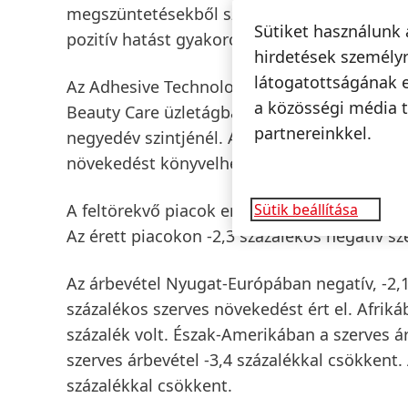
megszüntetésekből származó hozzájárulások 
Sütiket használunk 
pozitív hatást gyakoroltak az árbevétel növ
hirdetések személyr
látogatottságának 
Az
Adhesive Technologies
üzletág -2,4 száza
a közösségi média t
Beauty Care
üzletágban az árbevétel szerves
partnereinkkel.
negyedév szintjénél. A
Laundry & Home Car
növekedést könyvelhetett el.
A
feltörekvő piacok
erőteljes, 2,7 százalékos
Sütik beállítása
Az
érett piacokon
-2,3 százalékos negatív sze
Az árbevétel
Nyugat-Európában
negatív, -2,
százalékos szerves növekedést ért el.
Afriká
százalék volt.
Észak-Amerikában
a szerves á
szerves árbevétel -3,4 százalékkal csökkent.
százalékkal csökkent.