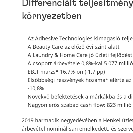
Differenciált teljesítmén
környezetben
Az Adhesive Technologies kimagasló telje
A Beauty Care az előző évi szint alatt
A Laundry & Home Care jó üzleti fejlődést 
A csoport árbevétele 0,8%-kal 5 077 milli
EBIT marzs* 16,7%-on
(-1,7 pp)
Elsőbbségi részvények hozama* elérte az 
-10,8%
Növekvő befektetések a márkákba és a dig
Nagyon erős szabad cash flow: 823 millió
2019
harmadik negyedévében
a Henkel üzlet
árbevétel
nominálisan emelkedett, és szerves