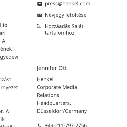
press@henkel.com
Névjegy letöltése
llió
Hozzáadás Saját
tartalomhoz
ari
. A
vének
egyedévi
Jennifer
Ott
Henkel
ozást
Corporate Media
örnyezet
Relations
Headquarters,
Düsseldorf/Germany
t. A
dik
+49-211-797-2756