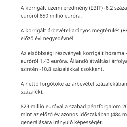
A
korrigált üzemi eredmény
(EBIT)
-8,2 száz
euróról 850 millió euróra.
A
korrigált árbevétel-arányos megtérülés
(E
előző évi negyedévnél.
Az
elsőbbségi részvények korrigált hozama
-
euróról 1,43 euróra. Állandó átváltási árfo
szintén -10,8 százalékkal csökkent.
A
nettó forgótőke
az árbevétel százalékában 
százalék).
823 millió euróval a
szabad pénzforgalom
20
mint az előző év azonos időszakában (484 mil
generálására irányuló képességét.