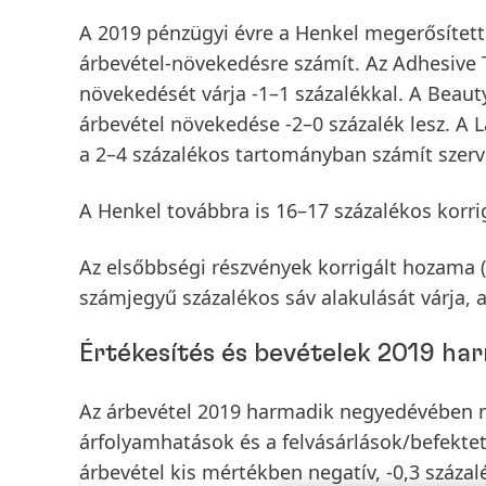
A 2019 pénzügyi évre a Henkel megerősítette
árbevétel-növekedésre számít. Az
Adhesive 
növekedését várja -1–1 százalékkal. A
Beaut
árbevétel növekedése -2–0 százalék lesz. A
L
a 2–4 százalékos tartományban számít szer
A Henkel továbbra is 16–17 százalékos
korri
Az
elsőbbségi részvények korrigált hozama
számjegyű százalékos sáv alakulását várja, a
Értékesítés és bevételek 2019 h
Az
árbevétel
2019 harmadik negyedévében név
árfolyamhatások és a felvásárlások/befekt
árbevétel kis mértékben negatív, -0,3 százal