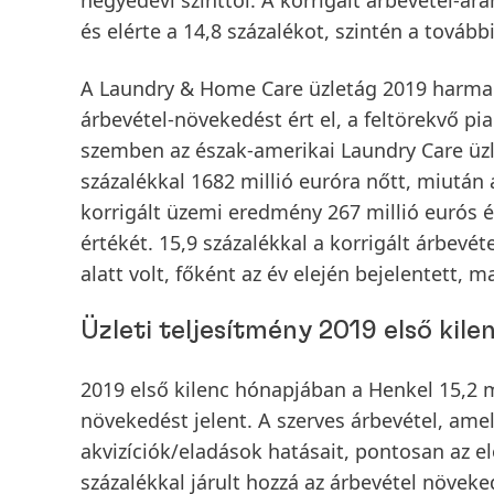
negyedévi szinttől. A
korrigált árbevétel-ar
és elérte a 14,8 százalékot, szintén a továb
A
Laundry & Home Care
üzletág 2019 harmad
árbevétel-növekedést ért el, a feltörekvő 
szemben az észak-amerikai Laundry Care üzle
százalékkal 1682 millió euróra nőtt, miután 
korrigált üzemi eredmény
267 millió eurós é
értékét. 15,9 százalékkal a
korrigált árbevét
alatt volt, főként az év elején bejelentet
Üzleti teljesítmény 2019 első kil
2019 első kilenc hónapjában a Henkel 15,2 m
növekedést jelent. A
szerves
árbevétel, amel
akvizíciók/eladások hatásait, pontosan az el
százalékkal járult hozzá az árbevétel növek