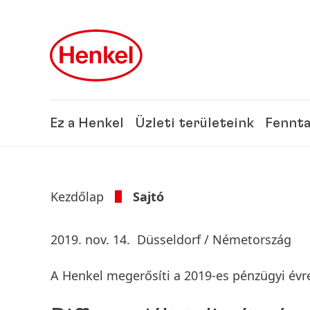
Skip to main content
Skip to footer
Ez a Henkel
Üzleti területeink
Fennta
Kezdőlap
Sajtó
2019. nov. 14.
Düsseldorf / Németország
A Henkel megerősíti a 2019-es pénzügyi évre