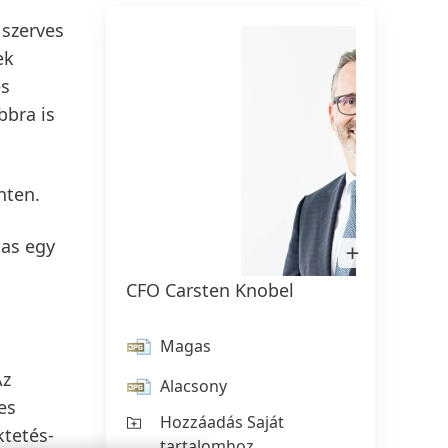
 szerves
ek
es
bbra is
inten.
Negye
Q3/2
gas egy
Kép
megnyitása
Lightboxban
M
CFO Carsten Knobel
Al
Magas
Ho
Az
ta
Alacsony
es
Hozzáadás Saját
ktetés-
tartalomhoz